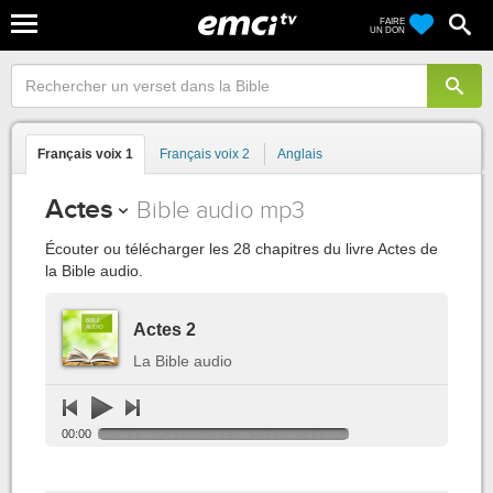
FAIRE
UN DON
Français voix 1
Français voix 2
Anglais
Actes
Bible audio mp3
Écouter ou télécharger les 28 chapitres du livre Actes de
la Bible audio.
Actes 2
La Bible audio
00:00