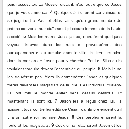
puis ressusciter. Le Messie, disait-il, n'est autre que ce Jésus
4
que je vous annonce.
Quelques Juifs furent convaincus et
se joignirent à Paul et Silas, ainsi qu'un grand nombre de
païens convertis au judaïsme et plusieurs femmes de la haute
5
société.
Mais les autres Juifs, jaloux, recrutèrent quelques
voyous trouvés dans les rues et provoquèrent des
attroupements et du tumulte dans la ville. Ils firent irruption
dans la maison de Jason pour y chercher Paul et Silas qu'ils
6
voulaient traduire devant l'assemblée du peuple.
Mais ils ne
les trouvèrent pas. Alors ils emmenèrent Jason et quelques
frères devant les magistrats de la ville. Ces individus, criaient-
ils, ont mis le monde entier sens dessus dessous. Et
7
maintenant ils sont ici.
Jason les a reçus chez lui. Ils
agissent tous contre les édits de César, car ils prétendent qu'il
8
y a un autre roi, nommé Jésus.
Ces paroles émurent la
9
foule et les magistrats.
Ceux-ci ne relâchèrent Jason et les