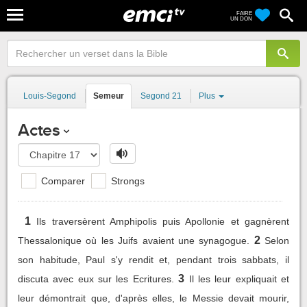
FAIRE
UN DON
Louis-Segond
Semeur
Segond 21
Plus
Actes
Comparer
Strongs
1
Ils traversèrent Amphipolis puis Apollonie et gagnèrent
2
Thessalonique où les Juifs avaient une synagogue.
Selon
son habitude, Paul s'y rendit et, pendant trois sabbats, il
3
discuta avec eux sur les Ecritures.
Il les leur expliquait et
leur démontrait que, d'après elles, le Messie devait mourir,