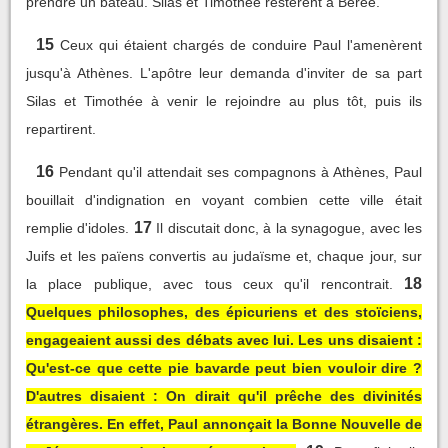
prendre un bateau. Silas et Timothée restèrent à Bérée.
15
Ceux qui étaient chargés de conduire Paul l'amenèrent
jusqu'à Athènes. L'apôtre leur demanda d'inviter de sa part
Silas et Timothée à venir le rejoindre au plus tôt, puis ils
repartirent.
16
Pendant qu'il attendait ses compagnons à Athènes, Paul
bouillait d'indignation en voyant combien cette ville était
17
remplie d'idoles.
Il discutait donc, à la synagogue, avec les
Juifs et les païens convertis au judaïsme et, chaque jour, sur
18
la place publique, avec tous ceux qu'il rencontrait.
Quelques philosophes, des épicuriens et des stoïciens,
engageaient aussi des débats avec lui. Les uns disaient :
Qu'est-ce que cette pie bavarde peut bien vouloir dire ?
D'autres disaient : On dirait qu'il prêche des divinités
étrangères. En effet, Paul annonçait la Bonne Nouvelle de