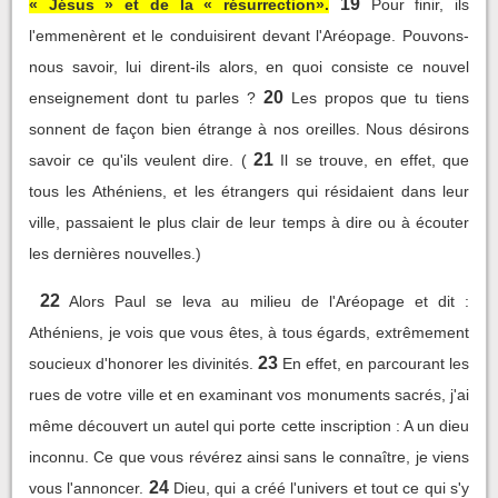
19
« Jésus » et de la « résurrection».
Pour finir, ils
l'emmenèrent et le conduisirent devant l'Aréopage. Pouvons-
nous savoir, lui dirent-ils alors, en quoi consiste ce nouvel
20
enseignement dont tu parles ?
Les propos que tu tiens
sonnent de façon bien étrange à nos oreilles. Nous désirons
21
savoir ce qu'ils veulent dire. (
Il se trouve, en effet, que
tous les Athéniens, et les étrangers qui résidaient dans leur
ville, passaient le plus clair de leur temps à dire ou à écouter
les dernières nouvelles.)
22
Alors Paul se leva au milieu de l'Aréopage et dit :
Athéniens, je vois que vous êtes, à tous égards, extrêmement
23
soucieux d'honorer les divinités.
En effet, en parcourant les
rues de votre ville et en examinant vos monuments sacrés, j'ai
même découvert un autel qui porte cette inscription : A un dieu
inconnu. Ce que vous révérez ainsi sans le connaître, je viens
24
vous l'annoncer.
Dieu, qui a créé l'univers et tout ce qui s'y