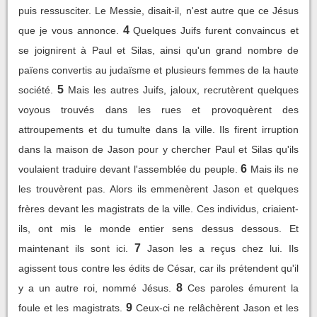
puis ressusciter. Le Messie, disait-il, n'est autre que ce Jésus
4
que je vous annonce.
Quelques Juifs furent convaincus et
se joignirent à Paul et Silas, ainsi qu'un grand nombre de
païens convertis au judaïsme et plusieurs femmes de la haute
5
société.
Mais les autres Juifs, jaloux, recrutèrent quelques
voyous trouvés dans les rues et provoquèrent des
attroupements et du tumulte dans la ville. Ils firent irruption
dans la maison de Jason pour y chercher Paul et Silas qu'ils
6
voulaient traduire devant l'assemblée du peuple.
Mais ils ne
les trouvèrent pas. Alors ils emmenèrent Jason et quelques
frères devant les magistrats de la ville. Ces individus, criaient-
ils, ont mis le monde entier sens dessus dessous. Et
7
maintenant ils sont ici.
Jason les a reçus chez lui. Ils
agissent tous contre les édits de César, car ils prétendent qu'il
8
y a un autre roi, nommé Jésus.
Ces paroles émurent la
9
foule et les magistrats.
Ceux-ci ne relâchèrent Jason et les