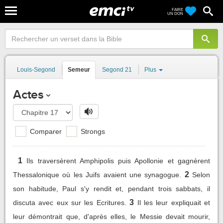
FAIRE
UN DON
Louis-Segond
Semeur
Segond 21
Plus
Actes
Comparer
Strongs
1
Ils traversèrent Amphipolis puis Apollonie et gagnèrent
2
Thessalonique où les Juifs avaient une synagogue.
Selon
son habitude, Paul s'y rendit et, pendant trois sabbats, il
3
discuta avec eux sur les Ecritures.
Il les leur expliquait et
leur démontrait que, d'après elles, le Messie devait mourir,