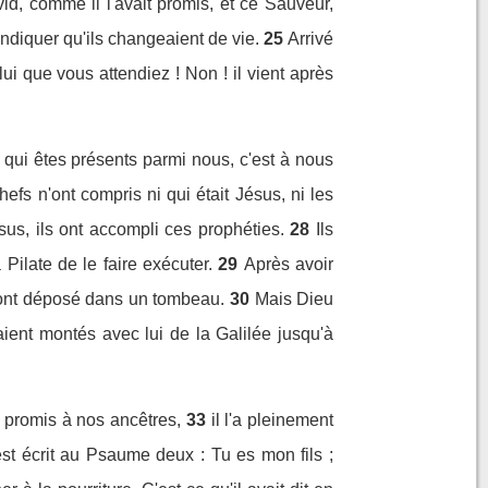
d, comme il l'avait promis, et ce Sauveur,
indiquer qu'ils changeaient de vie.
25
Arrivé
ui que vous attendiez ! Non ! il vient après
 qui êtes présents parmi nous, c'est à nous
hefs n'ont compris ni qui était Jésus, ni les
us, ils ont accompli ces prophéties.
28
Ils
Pilate de le faire exécuter.
29
Après avoir
 l'ont déposé dans un tombeau.
30
Mais Dieu
ient montés avec lui de la Galilée jusqu'à
promis à nos ancêtres,
33
il l'a pleinement
st écrit au Psaume deux : Tu es mon fils ;