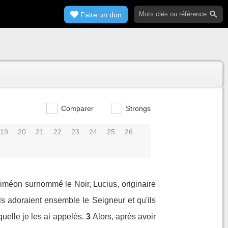
Faire un don
Comparer
Strongs
19
20
21
22
23
24
25
26
 Siméon surnommé le Noir, Lucius, originaire
ls adoraient ensemble le Seigneur et qu'ils
quelle je les ai appelés.
3
Alors, après avoir