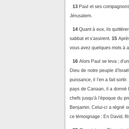
13
Paul et ses compagnons 
Jérusalem.
14
Quant à eux, ils quittère
sabbat et s'assirent.
15
Après
vous avez quelques mots à a
16
Alors Paul se leva ; d'un
Dieu de notre peuple d'Israë
puissance, il l'en a fait sortir.
pays de Canaan, il a donné le
chefs jusqu'à l'époque du p
Benjamin. Celui-ci a régné s
ce témoignage : En David, fil