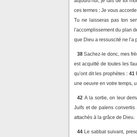
aujourd'hui, je fais de toi mo
ces termes : Je vous accorder
Tu ne laisseras pas ton ser
l'accomplissement du plan de
que Dieu a ressuscité ne l'a
38
Sachez-le donc, mes frèr
est acquitté de toutes les fa
qu'ont dit les prophètes :
41
une oeuvre en votre temps, u
42
A la sortie, on leur de
Juifs et de païens convertis
attachés à la grâce de Dieu.
44
Le sabbat suivant, pres