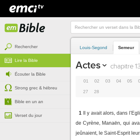
Rechercher
Louis-Segond
Semeur
Lire la Bible
Actes
chapitre 1
Écouter la Bible
01
02
03
04
05
Strong grec & hébreu
27
28
Bible en un an
1
Il y avait alors, dans l'
Verset du jour
de Cyrène, Manaën, qui avai
jeûnaient, le Saint-Esprit leu