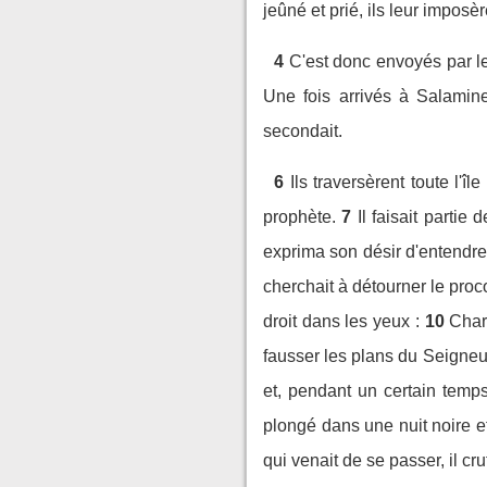
jeûné et prié, ils leur imposèr
4
C'est donc envoyés par le
Une fois arrivés à Salamin
secondait.
6
Ils traversèrent toute l'
prophète.
7
Il faisait parti
exprima son désir d'entendre
cherchait à détourner le proco
droit dans les yeux :
10
Char
fausser les plans du Seigneur
et, pendant un certain temps
plongé dans une nuit noire et
qui venait de se passer, il cr