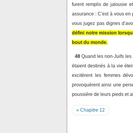
furent remplis de jalousie et
assurance : C'est à vous en
vous jugez pas dignes d'avoi
défini notre mission lorsqu'
bout du monde.
48
Quand les non-Juifs les e
étaient destinés à la vie éter
excitèrent les femmes dévot
provoquèrent ainsi une persé
poussière de leurs pieds et a
« Chapitre 12