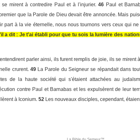
 se mirent à contredire Paul et à l'injurier.
46
Paul et Barnab
 premier que la Parole de Dieu devait être annoncée. Mais pu
r part à la vie éternelle, nous nous tournons vers ceux qui ne 
il a dit : Je t'ai établi pour que tu sois la lumière des natio
ntendirent parler ainsi, ils furent remplis de joie, ils se mirent
nelle crurent.
49
La Parole du Seigneur se répandait dans tout
es de la haute société qui s'étaient attachées au judaïsme
cution contre Paul et Barnabas et les expulsèrent de leur terri
llèrent à Iconium.
52
Les nouveaux disciples, cependant, étaient r
La Bible du Semeur™