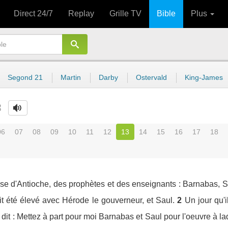
Direct 24/7
Replay
Grille TV
Bible
Plus
Segond 21
Martin
Darby
Ostervald
King-James
3
06
07
08
09
10
11
12
13
14
15
16
17
18
Eglise d'Antioche, des prophètes et des enseignants : Barnabas,
t été élevé avec Hérode le gouverneur, et Saul.
2
Un jour qu'i
r dit : Mettez à part pour moi Barnabas et Saul pour l'oeuvre à la