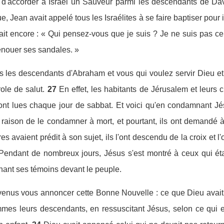
t d'accorder à Israël un Sauveur parmi les descendants de Davi
, Jean avait appelé tous les Israélites à se faire baptiser pour 
ait encore : « Qui pensez-vous que je suis ? Je ne suis pas cel
dénouer ses sandales. »
es les descendants d'Abraham et vous qui voulez servir Dieu et
ole de salut.
27
En effet, les habitants de Jérusalem et leurs c
ont lues chaque jour de sabbat. Et voici qu'en condamnant Jés
 raison de le condamner à mort, et pourtant, ils ont demandé à 
ures avaient prédit à son sujet, ils l'ont descendu de la croix et
Pendant de nombreux jours, Jésus s'est montré à ceux qui éta
nant ses témoins devant le peuple.
enus vous annoncer cette Bonne Nouvelle : ce que Dieu avait 
mes leurs descendants, en ressuscitant Jésus, selon ce qui e