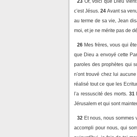
23
Or, voici que Dieu vien
c'est Jésus.
24
Avant sa venue
au terme de sa vie, Jean dis
moi, et je ne mérite pas de 
26
Mes frères, vous qui êt
que Dieu a envoyé cette Par
paroles des prophètes qui s
n'ont trouvé chez lui aucune
réalisé tout ce que les Ecrit
l'a ressuscité des morts.
31
Jérusalem et qui sont mainte
32
Et nous, nous sommes v
accompli pour nous, qui som