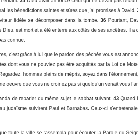
n enfant.
34
Dieu avait annoncé celui qui ne devait pas retourner
ai les bénédictions saintes et sûres que j'ai promises à David.
viteur fidèle se décomposer dans la tombe.
36
Pourtant, Da
 Dieu, est mort et a été enterré aux côtés de ses ancêtres. Il 
 pas connue.
es, c'est grâce à lui que le pardon des péchés vous est annonc
utes dont vous ne pouviez pas être acquittés par la Loi de Moïs
Regardez, hommes pleins de mépris, soyez dans l'étonnement, et
ne oeuvre que vous ne croiriez pas si quelqu'un venait vous l'a
manda de reparler du même sujet le sabbat suivant.
43
Quand l
 au judaïsme suivirent Paul et Barnabas. Ceux-ci s'entretenai
que toute la ville se rassembla pour écouter la Parole du Seig