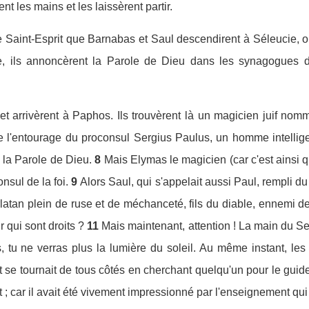
ent les mains et les laissèrent partir.
 Saint-Esprit que Barnabas et Saul descendirent à Séleucie, où
e, ils annoncèrent la Parole de Dieu dans les synagogues de
île et arrivèrent à Paphos. Ils trouvèrent là un magicien juif no
e de l'entourage du proconsul Sergius Paulus, un homme intellige
 la Parole de Dieu.
8
Mais Elymas le magicien (car c'est ainsi qu
nsul de la foi.
9
Alors Saul, qui s'appelait aussi Paul, rempli du
latan plein de ruse et de méchanceté, fils du diable, ennemi de
 qui sont droits ?
11
Mais maintenant, attention ! La main du Se
, tu ne verras plus la lumière du soleil. Au même instant, les 
 se tournait de tous côtés en cherchant quelqu'un pour le guide
ut ; car il avait été vivement impressionné par l'enseignement qui