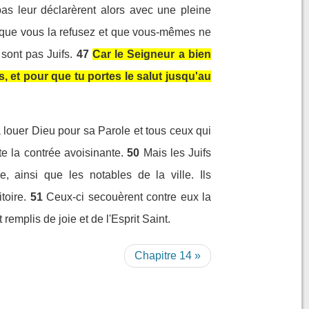
as leur déclarèrent alors avec une pleine
isque vous la refusez et que vous-mêmes ne
sont pas Juifs.
47
Car le Seigneur a bien
ns, et pour que tu portes le salut jusqu'au
 à louer Dieu pour sa Parole et tous ceux qui
e la contrée avoisinante.
50
Mais les Juifs
, ainsi que les notables de la ville. Ils
toire.
51
Ceux-ci secouèrent contre eux la
emplis de joie et de l'Esprit Saint.
Chapitre 14 »