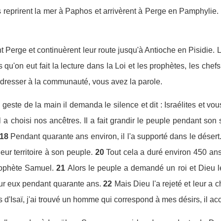
reprirent la mer à Paphos et arrivèrent à Perge en Pamphylie.
nt Perge et continuèrent leur route jusqu'à Antioche en Pisidie. L
 qu'on eut fait la lecture dans la Loi et les prophètes, les chefs
dresser à la communauté, vous avez la parole.
 geste de la main il demanda le silence et dit : Israélites et vo
l a choisi nos ancêtres. Il a fait grandir le peuple pendant so
18
Pendant quarante ans environ, il l'a supporté dans le désert
ur territoire à son peuple.
20
Tout cela a duré environ 450 ans
rophète Samuel.
21
Alors le peuple a demandé un roi et Dieu le
ur eux pendant quarante ans.
22
Mais Dieu l'a rejeté et leur a c
s d'Isaï, j'ai trouvé un homme qui correspond à mes désirs, il ac