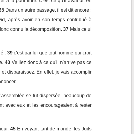
 à la pourriture. C'est ce qu'il avait dit en
35
Dans un autre passage, il est dit encore :
vid, après avoir en son temps contribué à
a donc connu la décomposition.
37
Mais celui
é ;
39
c'est par lui que tout homme qui croit
e.
40
Veillez donc à ce qu'il n'arrive pas ce
 disparaissez. En effet, je vais accomplir
nnoncer.
'assemblée se fut dispersée, beaucoup de
ent avec eux et les encourageaient à rester
neur.
45
En voyant tant de monde, les Juifs