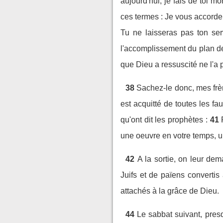
aujourd'hui, je fais de toi mo
ces termes : Je vous accorder
Tu ne laisseras pas ton ser
l'accomplissement du plan de
que Dieu a ressuscité ne l'a
38
Sachez-le donc, mes frèr
est acquitté de toutes les fa
qu'ont dit les prophètes :
41
une oeuvre en votre temps, u
42
A la sortie, on leur de
Juifs et de païens convertis
attachés à la grâce de Dieu.
44
Le sabbat suivant, pres