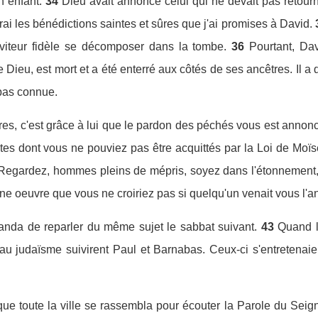
n enfant.
34
Dieu avait annoncé celui qui ne devait pas retourner
ai les bénédictions saintes et sûres que j'ai promises à David.
viteur fidèle se décomposer dans la tombe.
36
Pourtant, Da
 Dieu, est mort et a été enterré aux côtés de ses ancêtres. Il 
 pas connue.
es, c'est grâce à lui que le pardon des péchés vous est annonc
utes dont vous ne pouviez pas être acquittés par la Loi de Moïs
Regardez, hommes pleins de mépris, soyez dans l'étonnement, et
ne oeuvre que vous ne croiriez pas si quelqu'un venait vous l'a
manda de reparler du même sujet le sabbat suivant.
43
Quand l
 au judaïsme suivirent Paul et Barnabas. Ceux-ci s'entretenai
que toute la ville se rassembla pour écouter la Parole du Seig