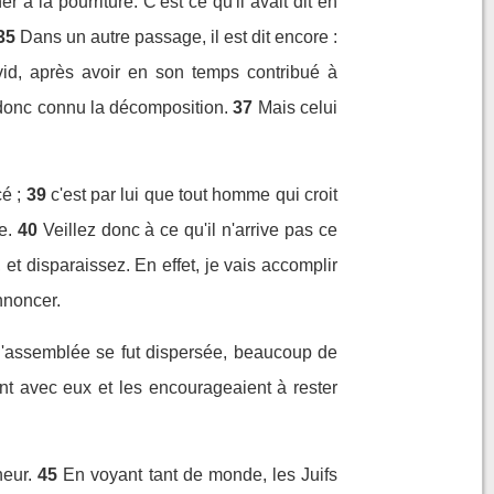
 à la pourriture. C'est ce qu'il avait dit en
35
Dans un autre passage, il est dit encore :
vid, après avoir en son temps contribué à
a donc connu la décomposition.
37
Mais celui
é ;
39
c'est par lui que tout homme qui croit
e.
40
Veillez donc à ce qu'il n'arrive pas ce
 disparaissez. En effet, je vais accomplir
nnoncer.
'assemblée se fut dispersée, beaucoup de
ent avec eux et les encourageaient à rester
neur.
45
En voyant tant de monde, les Juifs