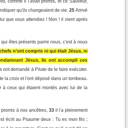
d, comme il l'avait promis, et ce Sauveur,
indiquer qu'ils changeaient de vie.
25
Arrivé
ui que vous attendiez ! Non ! il vient après
 qui êtes présents parmi nous, c'est à nous
chefs n'ont compris ni qui était Jésus, ni
ondamnant Jésus, ils ont accompli ces
ls ont demandé à Pilate de le faire exécuter.
 de la croix et l'ont déposé dans un tombeau.
 à ceux qui étaient montés avec lui de la
promis à nos ancêtres,
33
il l'a pleinement
st écrit au Psaume deux : Tu es mon fils ;