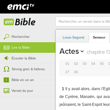
Rechercher
Louis-Segond
Semeur
Lire la Bible
Actes
chapitre 1
Écouter la Bible
01
02
03
04
05
Strong grec & hébreu
27
28
Bible en un an
1
Il y avait alors, dans l'
Verset du jour
de Cyrène, Manaën, qui avai
jeûnaient, le Saint-Esprit leu