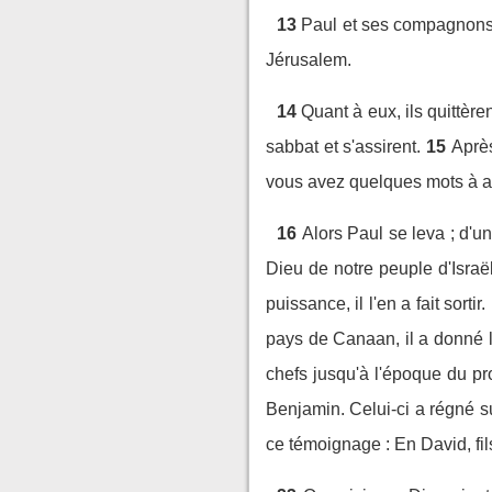
13
Paul et ses compagnons 
Jérusalem.
14
Quant à eux, ils quittère
sabbat et s'assirent.
15
Après
vous avez quelques mots à a
16
Alors Paul se leva ; d'un
Dieu de notre peuple d'Israë
puissance, il l'en a fait sortir.
pays de Canaan, il a donné le
chefs jusqu'à l'époque du p
Benjamin. Celui-ci a régné s
ce témoignage : En David, fil