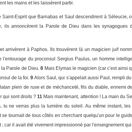
ent les mains et les laissèrent partir.
 Saint-Esprit que Barnabas et Saul descendirent à Séleucie, où
e, ils annoncèrent la Parole de Dieu dans les synagogues de
île et arrivèrent à Paphos. Ils trouvèrent là un magicien juif no
e de l'entourage du proconsul Sergius Paulus, un homme intellige
 la Parole de Dieu.
8
Mais Elymas le magicien (car c'est ainsi qu
nsul de la foi.
9
Alors Saul, qui s'appelait aussi Paul, rempli du
latan plein de ruse et de méchanceté, fils du diable, ennemi de
 qui sont droits ?
11
Mais maintenant, attention ! La main du Se
, tu ne verras plus la lumière du soleil. Au même instant, les 
 se tournait de tous côtés en cherchant quelqu'un pour le guide
ut ; car il avait été vivement impressionné par l'enseignement qui