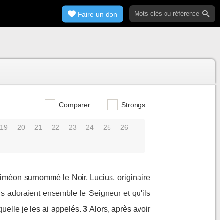
Faire un don
Comparer
Strongs
19
20
21
22
23
24
25
26
 Siméon surnommé le Noir, Lucius, originaire
ls adoraient ensemble le Seigneur et qu'ils
quelle je les ai appelés.
3
Alors, après avoir