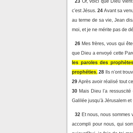
23
Or, voici que Dieu vien
c'est Jésus.
24
Avant sa venue
au terme de sa vie, Jean dis
moi, et je ne mérite pas de 
26
Mes frères, vous qui êt
que Dieu a envoyé cette Paro
les paroles des prophète
prophéties.
28
Ils n'ont tro
29
Après avoir réalisé tout c
30
Mais Dieu l'a ressuscité
Galilée jusqu'à Jérusalem et
32
Et nous, nous sommes v
accompli pour nous, qui som