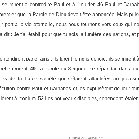
 se mirent à contredire Paul et à l'injurier.
46
Paul et Barnab
 premier que la Parole de Dieu devait être annoncée. Mais pu
r part à la vie éternelle, nous nous tournons vers ceux qui ne
 a dit : Je t'ai établi pour que tu sois la lumière des nations, e
ntendirent parler ainsi, ils furent remplis de joie, ils se mirent
nelle crurent.
49
La Parole du Seigneur se répandait dans tout
es de la haute société qui s'étaient attachées au judaïsme
cution contre Paul et Barnabas et les expulsèrent de leur terri
llèrent à Iconium.
52
Les nouveaux disciples, cependant, étaient r
La Bible du Semeur™