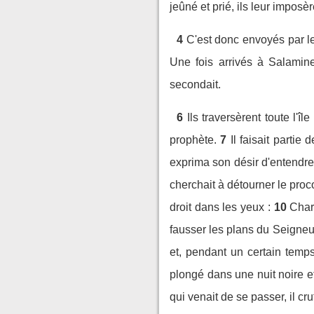
jeûné et prié, ils leur imposèr
4
C'est donc envoyés par le
Une fois arrivés à Salamin
secondait.
6
Ils traversèrent toute l'
prophète.
7
Il faisait parti
exprima son désir d'entendre
cherchait à détourner le proco
droit dans les yeux :
10
Char
fausser les plans du Seigneur
et, pendant un certain temps
plongé dans une nuit noire et
qui venait de se passer, il cr