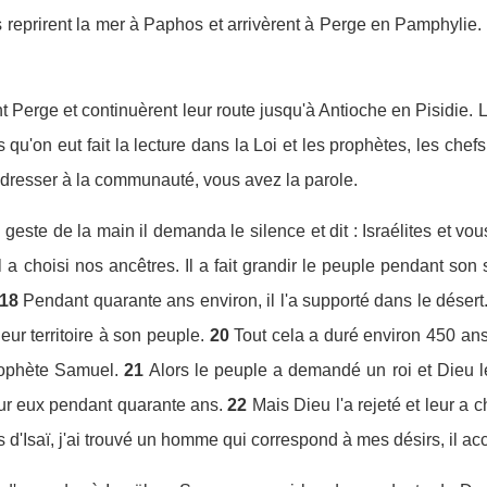
reprirent la mer à Paphos et arrivèrent à Perge en Pamphylie.
nt Perge et continuèrent leur route jusqu'à Antioche en Pisidie. L
 qu'on eut fait la lecture dans la Loi et les prophètes, les chefs
dresser à la communauté, vous avez la parole.
 geste de la main il demanda le silence et dit : Israélites et vo
l a choisi nos ancêtres. Il a fait grandir le peuple pendant so
18
Pendant quarante ans environ, il l'a supporté dans le désert
ur territoire à son peuple.
20
Tout cela a duré environ 450 ans
rophète Samuel.
21
Alors le peuple a demandé un roi et Dieu le
ur eux pendant quarante ans.
22
Mais Dieu l'a rejeté et leur a c
s d'Isaï, j'ai trouvé un homme qui correspond à mes désirs, il ac