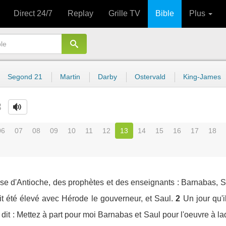
Direct 24/7
Replay
Grille TV
Bible
Plus
Segond 21
Martin
Darby
Ostervald
King-James
3
06
07
08
09
10
11
12
13
14
15
16
17
18
Eglise d'Antioche, des prophètes et des enseignants : Barnabas,
t été élevé avec Hérode le gouverneur, et Saul.
2
Un jour qu'i
r dit : Mettez à part pour moi Barnabas et Saul pour l'oeuvre à la