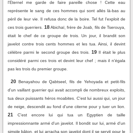
l'Eternel me garde de faire pareille chose ! Cette eau
représente le sang de ces hommes qui sont allés là-bas au
péril de leur vie. Il refusa donc de la boire. Tel fut l'exploit de
18
ces trois guerriers.
Abichaï, frère de Joab, fils de Tserouya,
était le chef de ce groupe de trois. Un jour, il brandit son
javelot contre trois cents hommes et les tua. Ainsi, il devint
19
célèbre parmi le second groupe des trois.
Il était le plus
considéré parmi ces trois et devint leur chef ; mais il n'égala
pas les trois du premier groupe.
20
Benayahou de Qabtseel, fils de Yehoyada et petit-fils
d'un vaillant guerrier qui avait accompli de nombreux exploits,
tua deux puissants héros moabites. C'est lui aussi qui, un jour
de neige, descendit au fond d'une citerne pour y tuer un lion.
21
C'est encore lui qui tua un Egyptien de taille
impressionnante armé d'un javelot. Il bondit sur lui, armé d'un
simple bâton, et lui arracha son javelot dont il se servit pour le