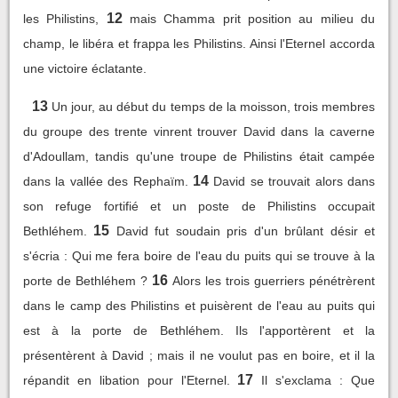
12
les Philistins,
mais Chamma prit position au milieu du
champ, le libéra et frappa les Philistins. Ainsi l'Eternel accorda
une victoire éclatante.
13
Un jour, au début du temps de la moisson, trois membres
du groupe des trente vinrent trouver David dans la caverne
d'Adoullam, tandis qu'une troupe de Philistins était campée
14
dans la vallée des Rephaïm.
David se trouvait alors dans
son refuge fortifié et un poste de Philistins occupait
15
Bethléhem.
David fut soudain pris d'un brûlant désir et
s'écria : Qui me fera boire de l'eau du puits qui se trouve à la
16
porte de Bethléhem ?
Alors les trois guerriers pénétrèrent
dans le camp des Philistins et puisèrent de l'eau au puits qui
est à la porte de Bethléhem. Ils l'apportèrent et la
présentèrent à David ; mais il ne voulut pas en boire, et il la
17
répandit en libation pour l'Eternel.
Il s'exclama : Que