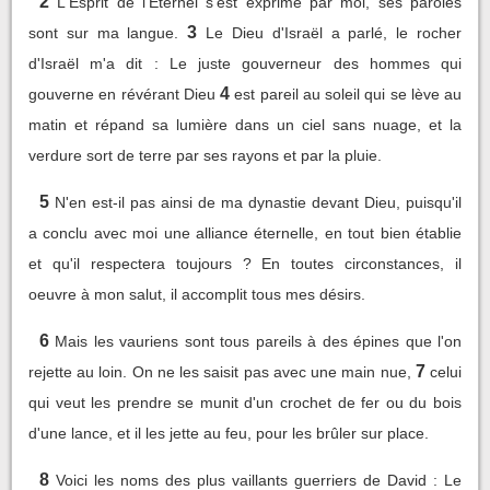
2
L'Esprit de l'Eternel s'est exprimé par moi, ses paroles
3
sont sur ma langue.
Le Dieu d'Israël a parlé, le rocher
d'Israël m'a dit : Le juste gouverneur des hommes qui
4
gouverne en révérant Dieu
est pareil au soleil qui se lève au
matin et répand sa lumière dans un ciel sans nuage, et la
verdure sort de terre par ses rayons et par la pluie.
5
N'en est-il pas ainsi de ma dynastie devant Dieu, puisqu'il
a conclu avec moi une alliance éternelle, en tout bien établie
et qu'il respectera toujours ? En toutes circonstances, il
oeuvre à mon salut, il accomplit tous mes désirs.
6
Mais les vauriens sont tous pareils à des épines que l'on
7
rejette au loin. On ne les saisit pas avec une main nue,
celui
qui veut les prendre se munit d'un crochet de fer ou du bois
d'une lance, et il les jette au feu, pour les brûler sur place.
8
Voici les noms des plus vaillants guerriers de David : Le