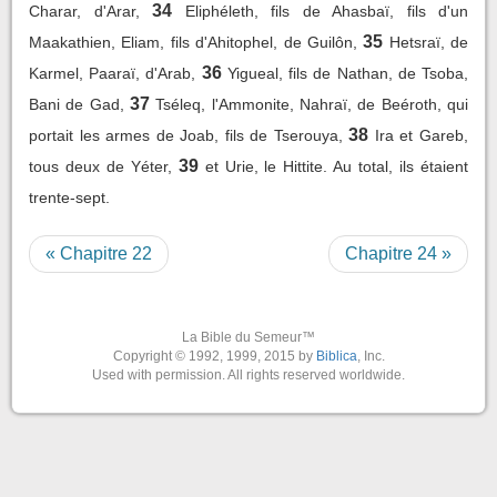
34
Charar, d'Arar,
Eliphéleth, fils de Ahasbaï, fils d'un
35
Maakathien, Eliam, fils d'Ahitophel, de Guilôn,
Hetsraï, de
36
Karmel, Paaraï, d'Arab,
Yigueal, fils de Nathan, de Tsoba,
37
Bani de Gad,
Tséleq, l'Ammonite, Nahraï, de Beéroth, qui
38
portait les armes de Joab, fils de Tserouya,
Ira et Gareb,
39
tous deux de Yéter,
et Urie, le Hittite. Au total, ils étaient
trente-sept.
« Chapitre 22
Chapitre 24 »
La Bible du Semeur™
Copyright © 1992, 1999, 2015 by
Biblica
, Inc.
Used with permission. All rights reserved worldwide.