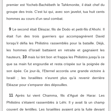
premier est Yocheb-Bachébeth le Tahkmonite, il était chef du
groupe des trois. C'est lui qui, avec son javelot, tua huit cents
hommes au cours d'un seul combat.
9
Le second était Eléazar, fils de Dodo et petit-fils d'Ahohi. Il
était l'un des trois guerriers qui accompagnèrent David
lorsqu'il défia les Philistins rassemblés pour la bataille. Déjà,
les hommes d'Israël battaient en retraite et gagnaient les
10
hauteurs,
mais lui tint bon et frappa les Philistins jusqu'à ce
que sa main fut engourdie et resta crispée sur la poignée de
son épée. Ce jour-là, l'Eternel accorda une grande victoire à
Israël ; les Israélites n'eurent plus qu'à revenir derrière
Eléazar pour s'emparer des dépouilles.
11
Après lui vient Chamma, fils d'Agué de Harar. Les
Philistins s'étaient rassemblés à Léhi. Il y avait là un champ
couvert de lentilles. Les Israélites avaient pris la fuite devant