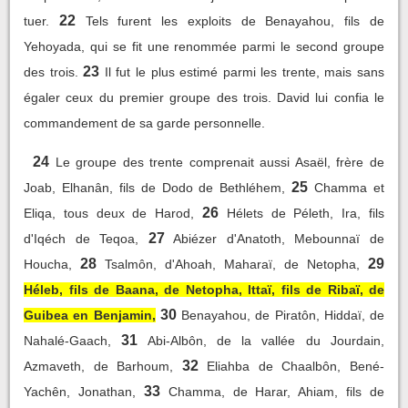
22
tuer.
Tels furent les exploits de Benayahou, fils de
Yehoyada, qui se fit une renommée parmi le second groupe
23
des trois.
Il fut le plus estimé parmi les trente, mais sans
égaler ceux du premier groupe des trois. David lui confia le
commandement de sa garde personnelle.
24
Le groupe des trente comprenait aussi Asaël, frère de
25
Joab, Elhanân, fils de Dodo de Bethléhem,
Chamma et
26
Eliqa, tous deux de Harod,
Hélets de Péleth, Ira, fils
27
d'Iqéch de Teqoa,
Abiézer d'Anatoth, Mebounnaï de
28
29
Houcha,
Tsalmôn, d'Ahoah, Maharaï, de Netopha,
Héleb, fils de Baana, de Netopha, Ittaï, fils de Ribaï, de
30
Guibea en Benjamin,
Benayahou, de Piratôn, Hiddaï, de
31
Nahalé-Gaach,
Abi-Albôn, de la vallée du Jourdain,
32
Azmaveth, de Barhoum,
Eliahba de Chaalbôn, Bené-
33
Yachên, Jonathan,
Chamma, de Harar, Ahiam, fils de