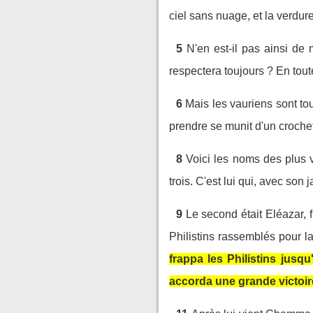
ciel sans nuage, et la verdure
5
N'en est-il pas ainsi de 
respectera toujours ? En tout
6
Mais les vauriens sont tou
prendre se munit d'un crochet 
8
Voici les noms des plus v
trois. C'est lui qui, avec son
9
Le second était Eléazar, fi
Philistins rassemblés pour la
frappa les Philistins jusq
accorda une grande victoire 