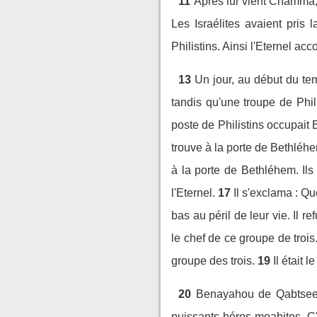
11
Après lui vient Chamma, f
Les Israélites avaient pris la
Philistins. Ainsi l'Eternel acc
13
Un jour, au début du te
tandis qu'une troupe de Phi
poste de Philistins occupait
trouve à la porte de Bethléh
à la porte de Bethléhem. Ils 
l'Eternel.
17
Il s'exclama : Q
bas au péril de leur vie. Il re
le chef de ce groupe de trois.
groupe des trois.
19
Il était 
20
Benayahou de Qabtseel, 
puissants héros moabites. C'e