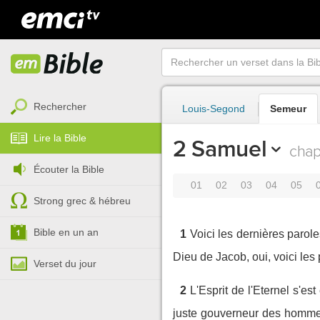
Rechercher
Louis-Segond
Semeur
Lire la Bible
2 Samuel
chap
Écouter la Bible
01
02
03
04
05
Strong grec & hébreu
Bible en un an
1
Voici les dernières parole
Dieu de Jacob, oui, voici les 
Verset du jour
2
L'Esprit de l'Eternel s'e
juste gouverneur des homme