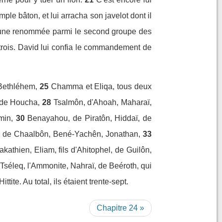
mple bâton, et lui arracha son javelot dont il
it une renommée parmi le second groupe des
 trois. David lui confia le commandement de
 Bethléhem,
25
Chamma et Eliqa, tous deux
 de Houcha,
28
Tsalmôn, d'Ahoah, Maharaï,
min,
30
Benayahou, de Piratôn, Hiddaï, de
 de Chaalbôn, Bené-Yachên, Jonathan,
33
aakathien, Eliam, fils d'Ahitophel, de Guilôn,
Tséleq, l'Ammonite, Nahraï, de Beéroth, qui
Hittite. Au total, ils étaient trente-sept.
Chapitre 24 »