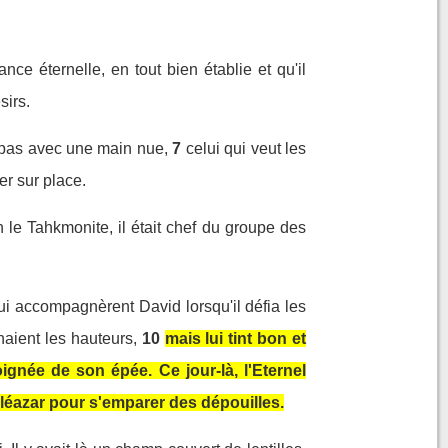
ce éternelle, en tout bien établie et qu'il
sirs.
t pas avec une main nue,
7
celui qui veut les
er sur place.
 le Tahkmonite, il était chef du groupe des
s qui accompagnèrent David lorsqu'il défia les
naient les hauteurs,
10
mais lui tint bon et
ignée de son épée. Ce jour-là, l'Eternel
 Eléazar pour s'emparer des dépouilles.