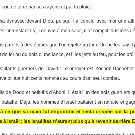
 sort de terre par ses rayons et par la pluie.
ma dynastie devant Dieu, puisqu'il a conclu avec moi une allian
es circonstances, il oeuvre à mon salut, il accomplit tous mes dé
s pareils à des épines que l'on rejette au loin. On ne les saisi
de fer ou du bois d'une lance, et il les jette au feu, pour les brûl
aillants guerriers de David : Le premier est Yocheb-Bachébeth
 javelot, tua huit cents hommes au cours d'un seul combat.
ls de Dodo et petit-fils d'Ahohi. Il était l'un des trois guerrier
 bataille. Déjà, les hommes d'Israël battaient en retraite et gag
u'à ce que sa main fut engourdie et resta crispée sur la po
à Israël ; les Israélites n'eurent plus qu'à revenir derrière