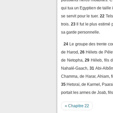
qui tua un Egyptien de taille 
se servit pour le tuer.
22
Tels
trois.
23
Il fut le plus estim
sa garde personnelle.
24
Le groupe des trente co
de Harod,
26
Hélets de Pélet
de Netopha,
29
Héleb, fils 
Nahalé-Gaach,
31
Abi-Albôn
Chamma, de Harar, Ahiam, fil
35
Hetsraï, de Karmel, Paaraï
portait les armes de Joab, fil
« Chapitre 22