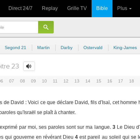
Direct 24/7
Replay
Grille TV
Bible
Plus
Segond 21
Martin
Darby
Ostervald
King-James
itre 23
06
07
08
09
10
11
12
13
14
15
16
17
18
s de David : Voici ce que déclare David, fils d'Isaï, cet homme h
paroles qu'Israël se plaît à chanter.
st exprimé par moi, ses paroles sont sur ma langue.
3
Le Dieu d'I
s qui gouverne en révérant Dieu
4
est pareil au soleil qui se