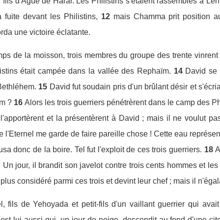
ils d'Agué de Harar. Les Philistins s'étaient rassemblés à Léhi.
 fuite devant les Philistins,
12
mais Chamma prit position au
orda une victoire éclatante.
mps de la moisson, trois membres du groupe des trente vinrent
listins était campée dans la vallée des Rephaïm.
14
David se t
 Bethléhem.
15
David fut soudain pris d'un brûlant désir et s'écri
em ?
16
Alors les trois guerriers pénétrèrent dans le camp des Phi
l'apportèrent et la présentèrent à David ; mais il ne voulut pas 
ue l'Eternel me garde de faire pareille chose ! Cette eau représe
fusa donc de la boire. Tel fut l'exploit de ces trois guerriers.
18
A
 Un jour, il brandit son javelot contre trois cents hommes et les 
le plus considéré parmi ces trois et devint leur chef ; mais il n'ég
fils de Yehoyada et petit-fils d'un vaillant guerrier qui ava
st lui aussi qui, un jour de neige, descendit au fond d'une cite