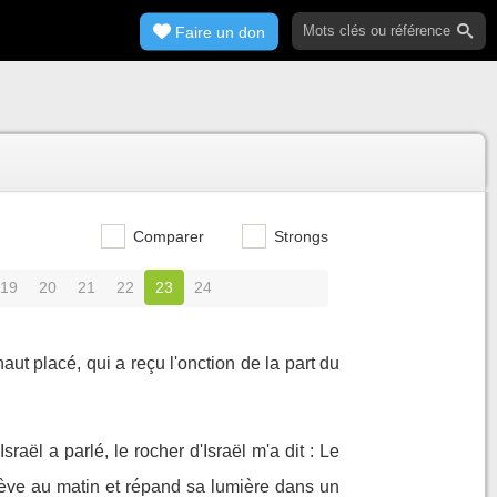
Faire un don
Comparer
Strongs
19
20
21
22
23
24
aut placé, qui a reçu l'onction de la part du
sraël a parlé, le rocher d'Israël m'a dit : Le
 lève au matin et répand sa lumière dans un