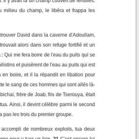
 Il y avait là un champ couvert de lentilles.
 milieu du champ, le libéra et frappa les
 trouver David dans la caverne d'Adoullam,
rouvait alors dans son refuge fortifié et un
a : Qui me fera boire de l'eau du puits qui se
listins et puisèrent de l'eau au puits qui est
en boire, et il la répandit en libation pour
nte le sang de ces hommes qui sont allés là-
bichaï, frère de Joab, fils de Tserouya, était
tua. Ainsi, il devint célèbre parmi le second
ala pas les trois du premier groupe.
it accompli de nombreux exploits, tua deux
rne pour y tuer un lion.
21
C'est encore lui