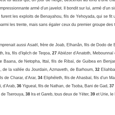
impressionnante armé d'un javelot. Il bondit sur lui, armé d'un si
 furent les exploits de Benayahou, fils de Yehoyada, qui se f
é parmi les trente, mais sans égaler ceux du premier groupe des
mprenait aussi Asaël, frère de Joab, Elhanân, fils de Dodo de
h, Ira, fils d'Iqéch de Teqoa,
27
Abiézer d'Anatoth, Mebounnaï
de Baana, de Netopha, Ittaï, fils de Ribaï, de Guibea en Benja
, de la vallée du Jourdain, Azmaveth, de Barhoum,
32
Eliahba
s de Charar, d'Arar,
34
Eliphéleth, fils de Ahasbaï, fils d'un M
, d'Arab,
36
Yigueal, fils de Nathan, de Tsoba, Bani de Gad,
37
s de Tserouya,
38
Ira et Gareb, tous deux de Yéter,
39
et Urie, le 