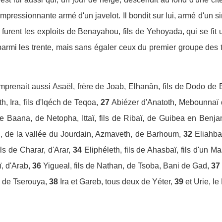
impressionnante armé d'un javelot. Il bondit sur lui, armé d'un si
 furent les exploits de Benayahou, fils de Yehoyada, qui se f
é parmi les trente, mais sans égaler ceux du premier groupe des
mprenait aussi Asaël, frère de Joab, Elhanân, fils de Dodo de
h, Ira, fils d'Iqéch de Teqoa,
27
Abiézer d'Anatoth, Mebounnaï
de Baana, de Netopha, Ittaï, fils de Ribaï, de Guibea en Benja
, de la vallée du Jourdain, Azmaveth, de Barhoum,
32
Eliahba
s de Charar, d'Arar,
34
Eliphéleth, fils de Ahasbaï, fils d'un M
, d'Arab,
36
Yigueal, fils de Nathan, de Tsoba, Bani de Gad,
37
s de Tserouya,
38
Ira et Gareb, tous deux de Yéter,
39
et Urie, le 