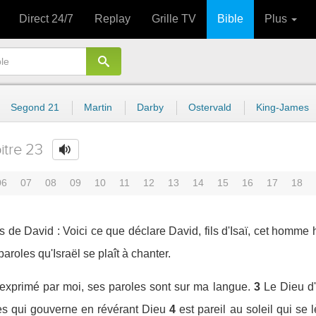
Direct 24/7
Replay
Grille TV
Bible
Plus
Segond 21
Martin
Darby
Ostervald
King-James
itre 23
06
07
08
09
10
11
12
13
14
15
16
17
18
s de David : Voici ce que déclare David, fils d'Isaï, cet homme h
paroles qu'Israël se plaît à chanter.
st exprimé par moi, ses paroles sont sur ma langue.
3
Le Dieu d'I
s qui gouverne en révérant Dieu
4
est pareil au soleil qui se