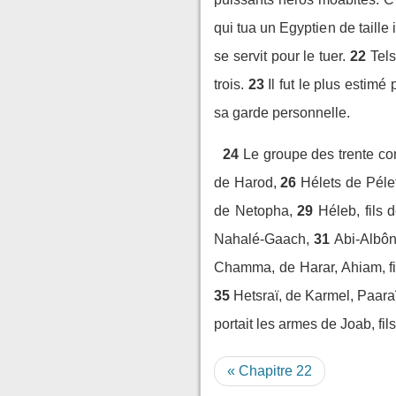
qui tua un Egyptien de taille 
se servit pour le tuer.
22
Tels
trois.
23
Il fut le plus estim
sa garde personnelle.
24
Le groupe des trente co
de Harod,
26
Hélets de Pélet
de Netopha,
29
Héleb, fils 
Nahalé-Gaach,
31
Abi-Albôn
Chamma, de Harar, Ahiam, fil
35
Hetsraï, de Karmel, Paaraï
portait les armes de Joab, fil
« Chapitre 22