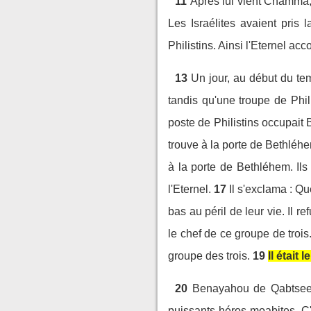
11
Après lui vient Chamma, f
Les Israélites avaient pris la
Philistins. Ainsi l'Eternel acc
13
Un jour, au début du te
tandis qu'une troupe de Phi
poste de Philistins occupait
trouve à la porte de Bethléh
à la porte de Bethléhem. Ils 
l'Eternel.
17
Il s'exclama : Q
bas au péril de leur vie. Il re
le chef de ce groupe de trois.
groupe des trois.
19
Il était
20
Benayahou de Qabtseel, 
puissants héros moabites. C'e