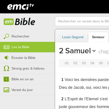
Rechercher
Louis-Segond
Semeur
Lire la Bible
2 Samuel
chap
Écouter la Bible
01
02
03
04
05
Strong grec & hébreu
Bible en un an
1
Voici les dernières parole
Dieu de Jacob, oui, voici les 
Verset du jour
2
L'Esprit de l'Eternel s'e
juste gouverneur des homme