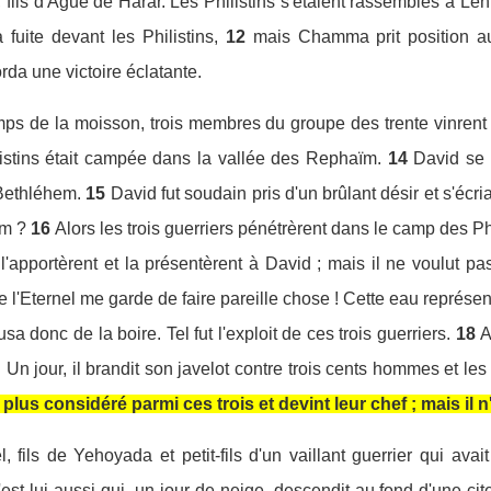
ils d'Agué de Harar. Les Philistins s'étaient rassemblés à Léhi.
 fuite devant les Philistins,
12
mais Chamma prit position au
orda une victoire éclatante.
mps de la moisson, trois membres du groupe des trente vinrent
listins était campée dans la vallée des Rephaïm.
14
David se t
 Bethléhem.
15
David fut soudain pris d'un brûlant désir et s'écri
em ?
16
Alors les trois guerriers pénétrèrent dans le camp des Phi
l'apportèrent et la présentèrent à David ; mais il ne voulut pas 
ue l'Eternel me garde de faire pareille chose ! Cette eau représe
fusa donc de la boire. Tel fut l'exploit de ces trois guerriers.
18
A
 Un jour, il brandit son javelot contre trois cents hommes et les 
 le plus considéré parmi ces trois et devint leur chef ; mais il
fils de Yehoyada et petit-fils d'un vaillant guerrier qui ava
st lui aussi qui, un jour de neige, descendit au fond d'une cite