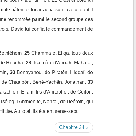
mple bâton, et lui arracha son javelot dont il
it une renommée parmi le second groupe des
 trois. David lui confia le commandement de
 Bethléhem,
25
Chamma et Eliqa, tous deux
 de Houcha,
28
Tsalmôn, d'Ahoah, Maharaï,
min,
30
Benayahou, de Piratôn, Hiddaï, de
 de Chaalbôn, Bené-Yachên, Jonathan,
33
aakathien, Eliam, fils d'Ahitophel, de Guilôn,
Tséleq, l'Ammonite, Nahraï, de Beéroth, qui
Hittite. Au total, ils étaient trente-sept.
Chapitre 24 »