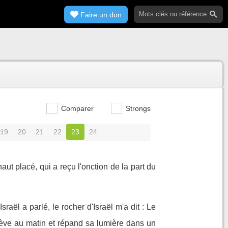
Faire un don
Comparer
Strongs
19
20
21
22
23
24
aut placé, qui a reçu l'onction de la part du
sraël a parlé, le rocher d'Israël m'a dit : Le
 lève au matin et répand sa lumière dans un