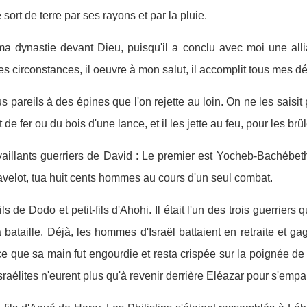
 sort de terre par ses rayons et par la pluie.
ma dynastie devant Dieu, puisqu'il a conclu avec moi une allian
es circonstances, il oeuvre à mon salut, il accomplit tous mes dé
s pareils à des épines que l'on rejette au loin. On ne les saisi
de fer ou du bois d'une lance, et il les jette au feu, pour les brûl
aillants guerriers de David : Le premier est Yocheb-Bachébeth
 javelot, tua huit cents hommes au cours d'un seul combat.
ls de Dodo et petit-fils d'Ahohi. Il était l'un des trois guerrier
 bataille. Déjà, les hommes d'Israël battaient en retraite et ga
 ce que sa main fut engourdie et resta crispée sur la poignée de
 Israélites n'eurent plus qu'à revenir derrière Eléazar pour s'emp