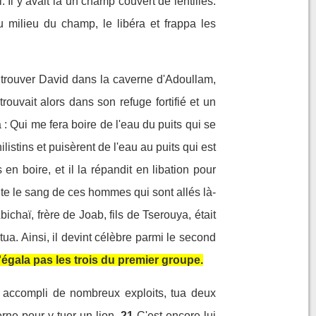
 Il y avait là un champ couvert de lentilles.
 milieu du champ, le libéra et frappa les
 trouver David dans la caverne d'Adoullam,
rouvait alors dans son refuge fortifié et un
a : Qui me fera boire de l'eau du puits qui se
listins et puisèrent de l'eau au puits qui est
en boire, et il la répandit en libation pour
nte le sang de ces hommes qui sont allés là-
bichaï, frère de Joab, fils de Tserouya, était
tua. Ainsi, il devint célèbre parmi le second
 n'égala pas les trois du premier groupe.
it accompli de nombreux exploits, tua deux
rne pour y tuer un lion.
21
C'est encore lui