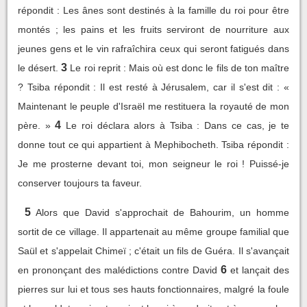
répondit : Les ânes sont destinés à la famille du roi pour être
montés ; les pains et les fruits serviront de nourriture aux
jeunes gens et le vin rafraîchira ceux qui seront fatigués dans
3
le désert.
Le roi reprit : Mais où est donc le fils de ton maître
? Tsiba répondit : Il est resté à Jérusalem, car il s'est dit : «
Maintenant le peuple d'Israël me restituera la royauté de mon
4
père. »
Le roi déclara alors à Tsiba : Dans ce cas, je te
donne tout ce qui appartient à Mephibocheth. Tsiba répondit :
Je me prosterne devant toi, mon seigneur le roi ! Puissé-je
conserver toujours ta faveur.
5
Alors que David s'approchait de Bahourim, un homme
sortit de ce village. Il appartenait au même groupe familial que
Saül et s'appelait Chimeï ; c'était un fils de Guéra. Il s'avançait
6
en prononçant des malédictions contre David
et lançait des
pierres sur lui et tous ses hauts fonctionnaires, malgré la foule