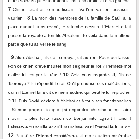
et les soldats qui entouraient le roi à sa droite et à sa gauche.
7
Chimeï criait en le maudissant : Va-t'en, va-t'en, assassin,
8
vaurien !
La mort des membres de la famille de Saül, à la
place duquel tu as régné, te retombe dessus. L'Eternel a fait
passer la royauté à ton fils Absalom. Te voilà dans le malheur
parce que tu as versé le sang.
9
Alors Abichaï, fils de Tserouya, dit au roi : Pourquoi laisse-
t-on ce chien crevé insulter mon seigneur le roi ? Permets-moi
10
d'aller lui couper la tête !
Cela vous regarde-t-il, fils de
Tserouya ? lui répondit le roi. Qu'il prononce ses malédictions,
car si l'Eternel lui a dit de me maudire, qui peut le lui reprocher
11
?
Puis David déclara à Abichaï et à tous ses fonctionnaires
: Si mon propre fils que j'ai engendré cherche à me faire
mourir, à plus forte raison ce Benjaminite agira-t-il ainsi !
Laissez-le tranquille et qu'il maudisse, car l'Eternel le lui a dit.
12
Peut-être l'Eternel considérera-t-il ma situation misérable