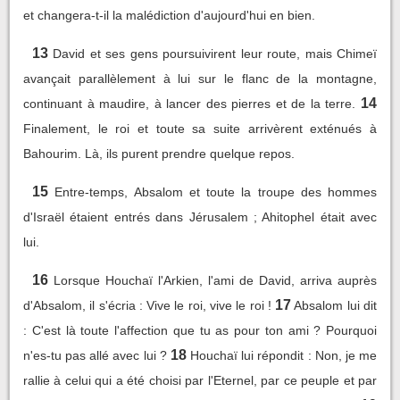
et changera-t-il la malédiction d'aujourd'hui en bien.
13
David et ses gens poursuivirent leur route, mais Chimeï
avançait parallèlement à lui sur le flanc de la montagne,
14
continuant à maudire, à lancer des pierres et de la terre.
Finalement, le roi et toute sa suite arrivèrent exténués à
Bahourim. Là, ils purent prendre quelque repos.
15
Entre-temps, Absalom et toute la troupe des hommes
d'Israël étaient entrés dans Jérusalem ; Ahitophel était avec
lui.
16
Lorsque Houchaï l'Arkien, l'ami de David, arriva auprès
17
d'Absalom, il s'écria : Vive le roi, vive le roi !
Absalom lui dit
: C'est là toute l'affection que tu as pour ton ami ? Pourquoi
18
n'es-tu pas allé avec lui ?
Houchaï lui répondit : Non, je me
rallie à celui qui a été choisi par l'Eternel, par ce peuple et par