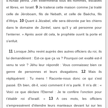
d'Achab périra. J'en exterminerai tous les hommes, esclaves
9
et libres, en Israël.
Je traiterai cette maison comme j'ai traité
celle de Jéroboam, fils de Nebath, et celle de Baécha, fils
10
d'Ahiya.
Quant à Jézabel, elle sera dévorée par les chiens
dans le domaine de Jizréel, sans qu'il y ait personne pour
l'enterrer. » Après avoir dit cela, le prophète ouvrit la porte et
s'enfuit.
11
Lorsque Jéhu revint auprès des autres officiers du roi, ils
lui demandèrent : Est-ce que ça va ? Pourquoi cet exalté est-il
venu te voir ? Jéhu leur répondit : Vous connaissez bien ce
12
genre de personnes et leurs divagations.
Mais ils
répliquèrent : Tu mens ! Raconte-nous donc ce qui s'est
passé. Eh bien, dit-il, voici comment il m'a parlé. Il m'a dit : «
Voici ce que déclare l'Eternel : Je te confère l'onction pour
13
t'établir roi d'Israël. »
A ces mots, les officiers
s'empressèrent d'étendre leurs manteaux devant lui sur les