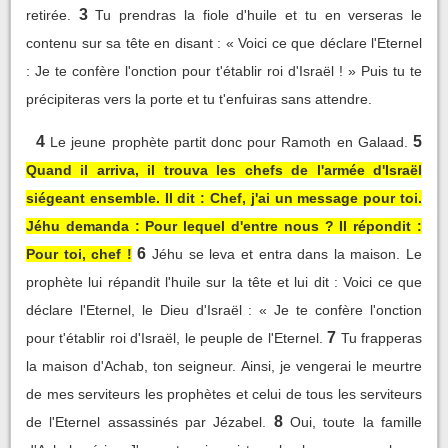
3
retirée.
Tu prendras la fiole d'huile et tu en verseras le
contenu sur sa tête en disant : « Voici ce que déclare l'Eternel
: Je te confère l'onction pour t'établir roi d'Israël ! » Puis tu te
précipiteras vers la porte et tu t'enfuiras sans attendre.
4
5
Le jeune prophète partit donc pour Ramoth en Galaad.
Quand il arriva, il trouva les chefs de l'armée d'Israël
siégeant ensemble. Il dit : Chef, j'ai un message pour toi.
Jéhu demanda : Pour lequel d'entre nous ? Il répondit :
6
Pour toi, chef !
Jéhu se leva et entra dans la maison. Le
prophète lui répandit l'huile sur la tête et lui dit : Voici ce que
déclare l'Eternel, le Dieu d'Israël : « Je te confère l'onction
7
pour t'établir roi d'Israël, le peuple de l'Eternel.
Tu frapperas
la maison d'Achab, ton seigneur. Ainsi, je vengerai le meurtre
de mes serviteurs les prophètes et celui de tous les serviteurs
8
de l'Eternel assassinés par Jézabel.
Oui, toute la famille