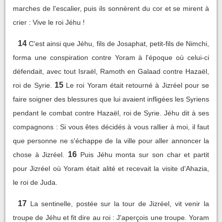
marches de l'escalier, puis ils sonnèrent du cor et se mirent à
crier : Vive le roi Jéhu !
14
C'est ainsi que Jéhu, fils de Josaphat, petit-fils de Nimchi,
forma une conspiration contre Yoram à l'époque où celui-ci
défendait, avec tout Israël, Ramoth en Galaad contre Hazaël,
15
roi de Syrie.
Le roi Yoram était retourné à Jizréel pour se
faire soigner des blessures que lui avaient infligées les Syriens
pendant le combat contre Hazaël, roi de Syrie. Jéhu dit à ses
compagnons : Si vous êtes décidés à vous rallier à moi, il faut
que personne ne s'échappe de la ville pour aller annoncer la
16
chose à Jizréel.
Puis Jéhu monta sur son char et partit
pour Jizréel où Yoram était alité et recevait la visite d'Ahazia,
le roi de Juda.
17
La sentinelle, postée sur la tour de Jizréel, vit venir la
troupe de Jéhu et fit dire au roi : J'aperçois une troupe. Yoram