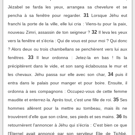
Jézabel se farda les yeux, arrangea sa chevelure et se
31
pencha à sa fenêtre pour regarder.
Lorsque Jéhu eut
franchi la porte de la ville, elle lui cria : Viens-tu pour la paix,
32
nouveau Zimri, assassin de ton seigneur ?
Il leva les yeux
vers la fenêtre et s'écria : Qui de vous est pour moi ? Qui donc
? Alors deux ou trois chambellans se penchèrent vers lui aux
33
fenêtres.
Il leur ordonna : Jetez-la en bas ! Ils la
précipitèrent dans le vide, et son sang éclaboussa le mur et
34
les chevaux. Jéhu passa sur elle avec son char,
puis il
entra dans le palais pour manger et pour boire. Ensuite, il
ordonna à ses compagnons : Occupez-vous de cette femme
35
maudite et enterrez-la. Après tout, c'est une fille de roi.
Ses
hommes allèrent pour la mettre au tombeau, mais ils ne
36
trouvèrent d'elle que son crâne, ses pieds et ses mains.
Ils
retournèrent l'annoncer à Jéhu qui s'écria : C'est bien ce que
l'Eternel avait annoncé par son serviteur Elie de Tichbé,