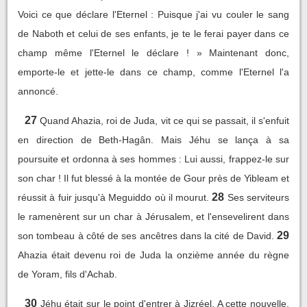
Voici ce que déclare l'Eternel : Puisque j'ai vu couler le sang
de Naboth et celui de ses enfants, je te le ferai payer dans ce
champ même l'Eternel le déclare ! » Maintenant donc,
emporte-le et jette-le dans ce champ, comme l'Eternel l'a
annoncé.
27
Quand Ahazia, roi de Juda, vit ce qui se passait, il s'enfuit
en direction de Beth-Hagân. Mais Jéhu se lança à sa
poursuite et ordonna à ses hommes : Lui aussi, frappez-le sur
son char ! Il fut blessé à la montée de Gour près de Yibleam et
28
réussit à fuir jusqu'à Meguiddo où il mourut.
Ses serviteurs
le ramenèrent sur un char à Jérusalem, et l'ensevelirent dans
29
son tombeau à côté de ses ancêtres dans la cité de David.
Ahazia était devenu roi de Juda la onzième année du règne
de Yoram, fils d'Achab.
30
Jéhu était sur le point d'entrer à Jizréel. A cette nouvelle,