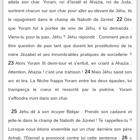
attela son char. Yoram, roi d'Israël et Ahazia, roi de Juda,
sortirent chacun sur son char pour aller au-devant de Jéhu, ils
22
le rejoignirent dans le champ de Naboth de Jizréel.
Dès
que Yoram fut à portée de voix de Jéhu, il lui demanda :
Viens-tu pour la paix, Jéhu ? Jéhu répondit : Comment peut-il
être question de paix tant que durent les prostitutions de ta
mère Jézabel et ses innombrables pratiques de sorcellerie ?
23
Alors Yoram fit demi-tour et s'enfuit, en criant à Ahazia :
24
Attention, Ahazia ! c'est une trahison !
Mais Jéhu saisit son
arc et tira. La flèche frappa Yoram entre les deux épaules, lui
transperça le coeur et ressortit par la poitrine. Yoram
s'effondra mort dans son char.
25
Jéhu dit à son écuyer Bidqar : Prends son cadavre et
jette-le dans le champ de Naboth de Jizréel ! Te rappelles-tu ?
Lorsque nous étions ensemble sur un char derrière son père
26
Achab, l'Eternel a prononcé contre lui cette sentence :
«