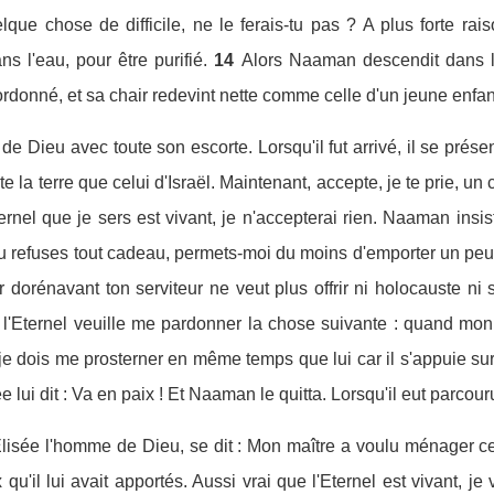
ue chose de difficile, ne le ferais-tu pas ? A plus forte raison 
 l'eau, pour être purifié.
14
Alors Naaman descendit dans l
rdonné, et sa chair redevint nette comme celle d'un jeune enfant 
de Dieu avec toute son escorte. Lorsqu'il fut arrivé, il se présent
te la terre que celui d'Israël. Maintenant, accepte, je te prie, un
ternel que je sers est vivant, je n'accepterai rien. Naaman insi
u refuses tout cadeau, permets-moi du moins d'emporter un peu 
r dorénavant ton serviteur ne veut plus offrir ni holocauste ni
l'Eternel veuille me pardonner la chose suivante : quand mon
je dois me prosterner en même temps que lui car il s'appuie s
e lui dit : Va en paix ! Et Naaman le quitta. Lorsqu'il eut parcou
Elisée l'homme de Dieu, se dit : Mon maître a voulu ménager ce 
'il lui avait apportés. Aussi vrai que l'Eternel est vivant, je v