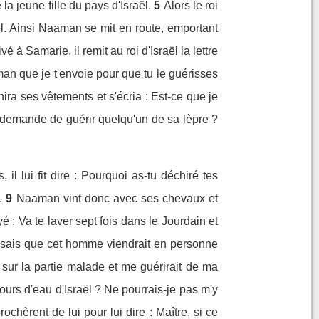
a jeune fille du pays d'Israël.
5
Alors le roi
raël. Ainsi Naaman se mit en route, emportant
ivé à Samarie, il remit au roi d'Israël la lettre
man que je t'envoie pour que tu le guérisses
hira ses vêtements et s'écria : Est-ce que je
e demande de guérir quelqu'un de sa lèpre ?
il lui fit dire : Pourquoi as-tu déchiré tes
.
9
Naaman vint donc avec ses chevaux et
oyé : Va te laver sept fois dans le Jourdain et
ensais que cet homme viendrait en personne
n sur la partie malade et me guérirait de ma
ours d'eau d'Israël ? Ne pourrais-je pas m'y
ochèrent de lui pour lui dire : Maître, si ce