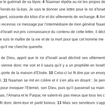
le guérirait de sa lèpre.
4
Naaman répéta au roi les propos de l
! Rends-toi là-bas. Je vais te donner une lettre pour le roi d'Is
rgent, soixante-dix kilos d'or et dix vêtements de rechange.
6
Arr
« Tu recevras ce message par l'intermédiaire de mon général Naa
d'Israël eut pris connaissance du contenu de cette lettre, il déc
je suis le maître de la vie et de la mort pour que cet homme m
qu'il me cherche querelle.
e Dieu, apprit que le roi d'Israël avait déchiré ses vêtements, 
enne donc me voir et il saura qu'il y a un prophète en Israël
a porte de la maison d'Elisée.
10
Celui-ci lui fit dire par un env
é.
11
Naaman se mit en colère et il s'en alla en disant : Je p
là pour invoquer l'Eternel, son Dieu, puis qu'il passerait sa mai
s, l'Amana et le Parpar, ne valent-ils pas mieux que tous les c
fit donc demi-tour et partit furieux.
13
Mais ses serviteurs s'appr