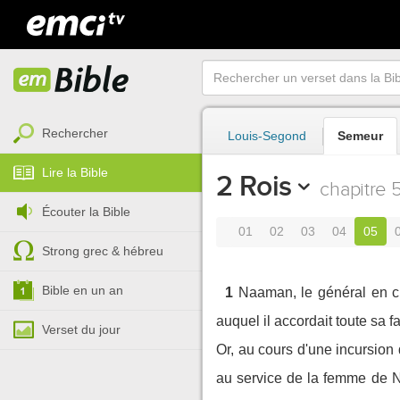
Rechercher
Louis-Segond
Semeur
Lire la Bible
2 Rois
chapitre 
Écouter la Bible
01
02
03
04
05
Strong grec & hébreu
Bible en un an
1
Naaman, le général en ch
auquel il accordait toute sa fa
Verset du jour
Or, au cours d'une incursion d
au service de la femme de