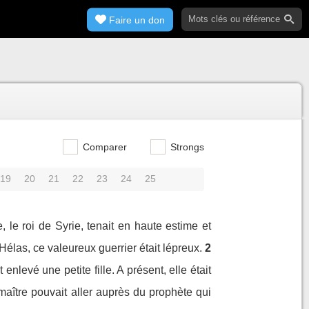
Faire un don
Comparer
Strongs
19
20
21
22
23
24
25
le roi de Syrie, tenait en haute estime et
. Hélas, ce valeureux guerrier était lépreux.
2
enlevé une petite fille. A présent, elle était
maître pouvait aller auprès du prophète qui