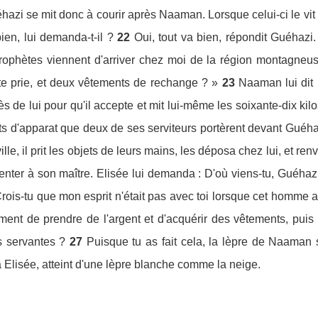
hazi se mit donc à courir après Naaman. Lorsque celui-ci le vit a
bien, lui demanda-t-il ?
22
Oui, tout va bien, répondit Guéhazi. 
rophètes viennent d'arriver chez moi de la région montagne
e te prie, et deux vêtements de rechange ? »
23
Naaman lui dit :
près de lui pour qu'il accepte et mit lui-même les soixante-dix kil
ts d'apparat que deux de ses serviteurs portèrent devant Guéha
ille, il prit les objets de leurs mains, les déposa chez lui, et ren
enter à son maître. Elisée lui demanda : D'où viens-tu, Guéhazi ?
 Crois-tu que mon esprit n'était pas avec toi lorsque cet homme 
ent de prendre de l'argent et d'acquérir des vêtements, puis 
s servantes ?
27
Puisque tu as fait cela, la lèpre de Naaman 
a Elisée, atteint d'une lèpre blanche comme la neige.