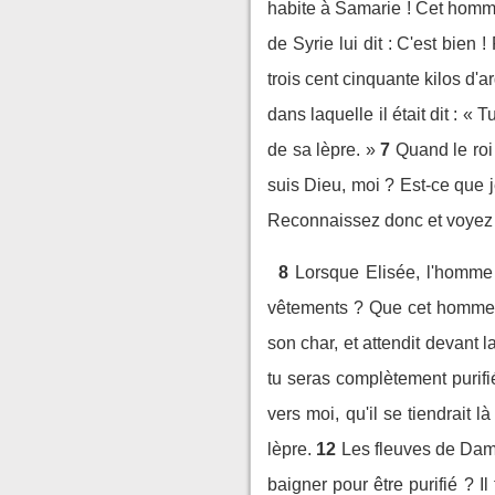
habite à Samarie ! Cet homme 
de Syrie lui dit : C'est bien 
trois cent cinquante kilos d'a
dans laquelle il était dit : 
de sa lèpre. »
7
Quand le roi 
suis Dieu, moi ? Est-ce que 
Reconnaissez donc et voyez 
8
Lorsque Elisée, l'homme d
vêtements ? Que cet homme vi
son char, et attendit devant l
tu seras complètement purifi
vers moi, qu'il se tiendrait 
lèpre.
12
Les fleuves de Dama
baigner pour être purifié ? Il 