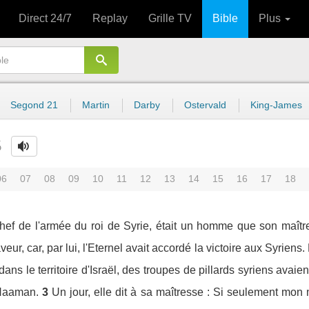
Direct 24/7
Replay
Grille TV
Bible
Plus
Segond 21
Martin
Darby
Ostervald
King-James
5
06
07
08
09
10
11
12
13
14
15
16
17
18
ef de l'armée du roi de Syrie, était un homme que son maître, 
veur, car, par lui, l'Eternel avait accordé la victoire aux Syriens
ans le territoire d'Israël, des troupes de pillards syriens avaient 
 Naaman.
3
Un jour, elle dit à sa maîtresse : Si seulement mon 