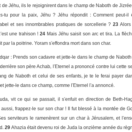
 de Jéhu, ils le rejoignirent dans le champ de Naboth de Jizréel
s-tu pour la paix, Jéhu ? Jéhu répondit : Comment peut-il 
zabel et ses innombrables pratiques de sorcellerie ?
23
Alors
'est une trahison !
24
Mais Jéhu saisit son arc et tira. La flè
it par la poitrine. Yoram s'effondra mort dans son char.
dqar : Prends son cadavre et jette-le dans le champ de Naboth 
errière son père Achab, l'Eternel a prononcé contre lui cette s
sang de Naboth et celui de ses enfants, je te le ferai payer 
et jette-le dans ce champ, comme l'Eternel l'a annoncé.
da, vit ce qui se passait, il s'enfuit en direction de Beth-H
ussi, frappez-le sur son char ! Il fut blessé à la montée de Go
es serviteurs le ramenèrent sur un char à Jérusalem, et l'en
d.
29
Ahazia était devenu roi de Juda la onzième année du règn