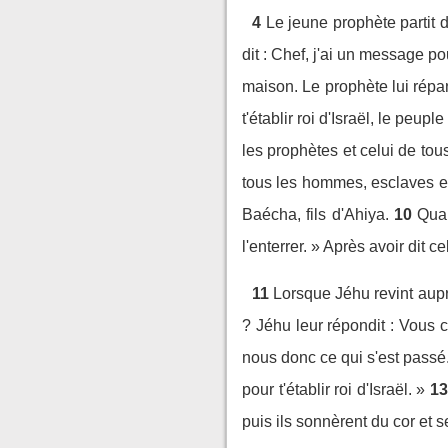
4
Le jeune prophète partit
dit : Chef, j'ai un message po
maison. Le prophète lui répandi
t'établir roi d'Israël, le peuple
les prophètes et celui de tou
tous les hommes, esclaves et 
Baécha, fils d'Ahiya.
10
Quan
l'enterrer. » Après avoir dit ce
11
Lorsque Jéhu revint auprè
? Jéhu leur répondit : Vous 
nous donc ce qui s'est passé. E
pour t'établir roi d'Israël. »
13
puis ils sonnèrent du cor et se