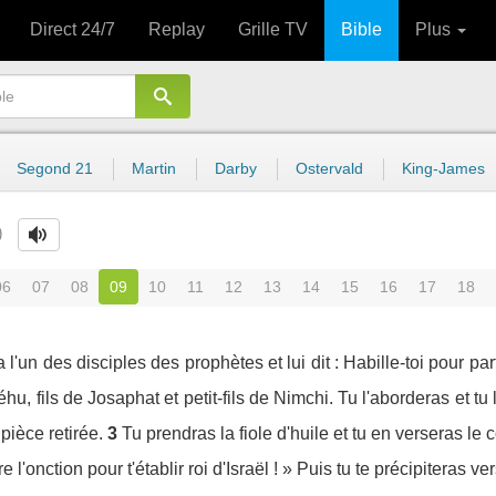
Direct 24/7
Replay
Grille TV
Bible
Plus
Segond 21
Martin
Darby
Ostervald
King-James
9
06
07
08
09
10
11
12
13
14
15
16
17
18
l'un des disciples des prophètes et lui dit : Habille-toi pour par
 Jéhu, fils de Josaphat et petit-fils de Nimchi. Tu l'aborderas e
pièce retirée.
3
Tu prendras la fiole d'huile et tu en verseras le 
e l'onction pour t'établir roi d'Israël ! » Puis tu te précipiteras ve