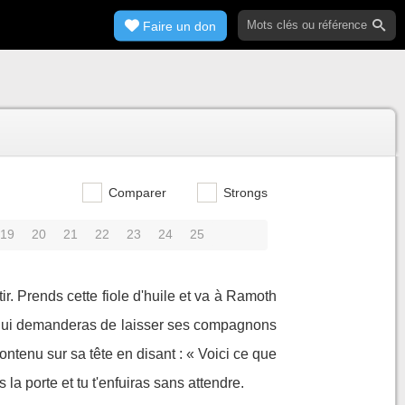
Faire un don
Comparer
Strongs
19
20
21
22
23
24
25
tir. Prends cette fiole d'huile et va à Ramoth
t tu lui demanderas de laisser ses compagnons
contenu sur sa tête en disant : « Voici ce que
rs la porte et tu t'enfuiras sans attendre.