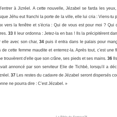
 d'entrer à Jizréel. A cette nouvelle, Jézabel se farda les ye
que Jéhu eut franchi la porte de la ville, elle lui cria : Viens-t
eux vers la fenêtre et s'écria : Qui de vous est pour moi ? Qu
res.
33
Il leur ordonna : Jetez-la en bas ! Ils la précipitèrent d
 elle avec son char,
34
puis il entra dans le palais pour mang
 cette femme maudite et enterrez-la. Après tout, c'est une fil
e trouvèrent d'elle que son crâne, ses pieds et ses mains.
36
Il
avait annoncé par son serviteur Elie de Tichbé, lorsqu'il a dé
réel.
37
Les restes du cadavre de Jézabel seront dispersés c
onne ne pourra dire : C'est Jézabel. »