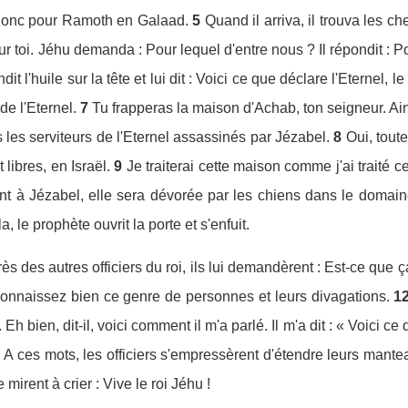
 donc pour Ramoth en Galaad.
5
Quand il arriva, il trouva les c
ur toi. Jéhu demanda : Pour lequel d'entre nous ? Il répondit : Pou
t l'huile sur la tête et lui dit : Voici ce que déclare l'Eternel, le
 de l'Eternel.
7
Tu frapperas la maison d'Achab, ton seigneur. Ain
s les serviteurs de l'Eternel assassinés par Jézabel.
8
Oui, toute
libres, en Israël.
9
Je traiterai cette maison comme j'ai traité c
t à Jézabel, elle sera dévorée par les chiens dans le domaine
la, le prophète ouvrit la porte et s'enfuit.
s des autres officiers du roi, ils lui demandèrent : Est-ce que ça
connaissez bien ce genre de personnes et leurs divagations.
1
h bien, dit-il, voici comment il m'a parlé. Il m'a dit : « Voici ce 
A ces mots, les officiers s'empressèrent d'étendre leurs mantea
 mirent à crier : Vive le roi Jéhu !