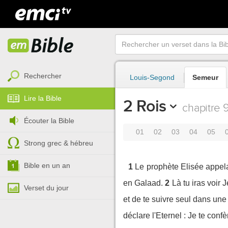
Rechercher
Louis-Segond
Semeur
Lire la Bible
2 Rois
chapitre 
Écouter la Bible
01
02
03
04
05
Strong grec & hébreu
Bible en un an
1
Le prophète Elisée appela 
en Galaad.
2
Là tu iras voir
Verset du jour
et de te suivre seul dans une 
déclare l'Eternel : Je te confèr