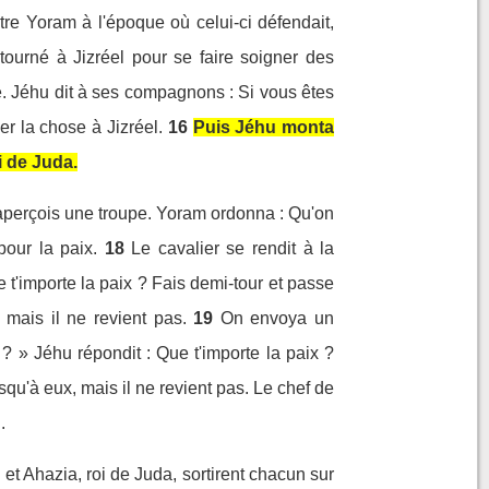
ntre Yoram à l'époque où celui-ci défendait,
etourné à Jizréel pour se faire soigner des
ie. Jéhu dit à ses compagnons : Si vous êtes
er la chose à Jizréel.
16
Puis Jéhu monta
oi de Juda.
: J'aperçois une troupe. Yoram ordonna : Qu'on
pour la paix.
18
Le cavalier se rendit à la
ue t'importe la paix ? Fais demi-tour et passe
 mais il ne revient pas.
19
On envoya un
x ? » Jéhu répondit : Que t'importe la paix ?
jusqu'à eux, mais il ne revient pas. Le chef de
.
 et Ahazia, roi de Juda, sortirent chacun sur