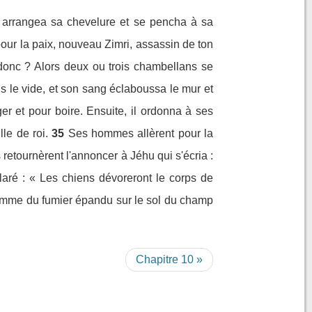
ux, arrangea sa chevelure et se pencha à sa
u pour la paix, nouveau Zimri, assassin de ton
i donc ? Alors deux ou trois chambellans se
ans le vide, et son sang éclaboussa le mur et
er et pour boire. Ensuite, il ordonna à ses
le de roi.
35
Ses hommes allèrent pour la
s retournèrent l'annoncer à Jéhu qui s'écria :
claré : « Les chiens dévoreront le corps de
omme du fumier épandu sur le sol du champ
Chapitre 10 »