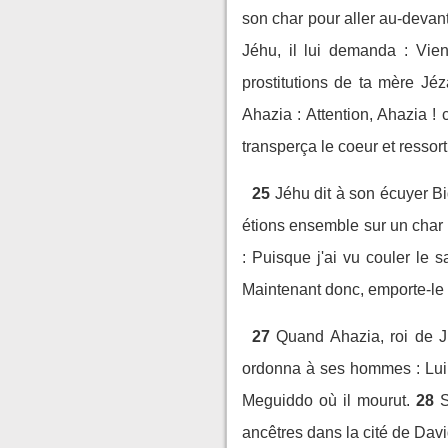
son char pour aller au-devant
Jéhu, il lui demanda : Vien
prostitutions de ta mère Jé
Ahazia : Attention, Ahazia ! c
transperça le coeur et ressort
25
Jéhu dit à son écuyer Bi
étions ensemble sur un char d
: Puisque j'ai vu couler le 
Maintenant donc, emporte-le 
27
Quand Ahazia, roi de Ju
ordonna à ses hommes : Lui a
Meguiddo où il mourut.
28
S
ancêtres dans la cité de Davi