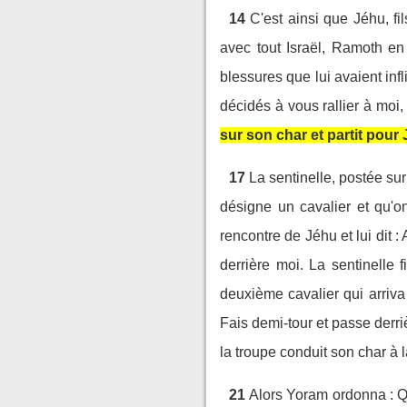
14
C'est ainsi que Jéhu, fi
avec tout Israël, Ramoth en
blessures que lui avaient in
décidés à vous rallier à moi,
sur son char et partit pour J
17
La sentinelle, postée sur 
désigne un cavalier et qu'on
rencontre de Jéhu et lui dit :
derrière moi. La sentinelle 
deuxième cavalier qui arriva 
Fais demi-tour et passe derri
la troupe conduit son char à l
21
Alors Yoram ordonna : Qu'