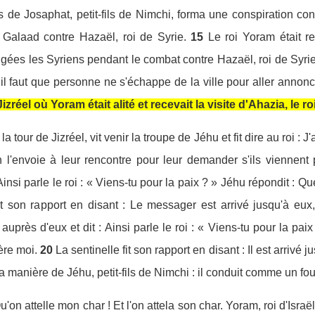
ls de Josaphat, petit-fils de Nimchi, forma une conspiration co
 Galaad contre Hazaël, roi de Syrie.
15
Le roi Yoram était r
fligées les Syriens pendant le combat contre Hazaël, roi de Syr
 il faut que personne ne s'échappe de la ville pour aller annonc
izréel où Yoram était alité et recevait la visite d'Ahazia, le r
la tour de Jizréel, vit venir la troupe de Jéhu et fit dire au roi 
 l'envoie à leur rencontre pour leur demander s'ils viennent 
 Ainsi parle le roi : « Viens-tu pour la paix ? » Jéhu répondit : Q
fit son rapport en disant : Le messager est arrivé jusqu'à eux,
auprès d'eux et dit : Ainsi parle le roi : « Viens-tu pour la pai
ère moi.
20
La sentinelle fit son rapport en disant : Il est arrivé 
a manière de Jéhu, petit-fils de Nimchi : il conduit comme un fou
on attelle mon char ! Et l'on attela son char. Yoram, roi d'Israël