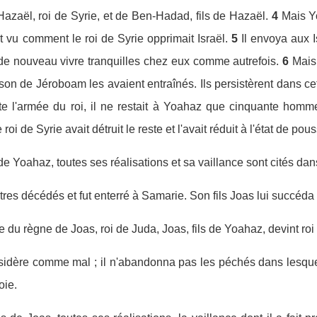
Hazaël, roi de Syrie, et de Ben-Hadad, fils de Hazaël.
4
Mais Yo
it vu comment le roi de Syrie opprimait Israël.
5
Il envoya aux I
t de nouveau vivre tranquilles chez eux comme autrefois.
6
Mais
on de Jéroboam les avaient entraînés. Ils persistèrent dans cet
te l'armée du roi, il ne restait à Yoahaz que cinquante homm
 roi de Syrie avait détruit le reste et l'avait réduit à l'état de pou
de Yoahaz, toutes ses réalisations et sa vaillance sont cités dans
res décédés et fut enterré à Samarie. Son fils Joas lui succéda s
du règne de Joas, roi de Juda, Joas, fils de Yoahaz, devint roi 
considère comme mal ; il n'abandonna pas les péchés dans lesque
oie.