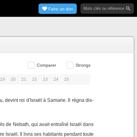
Faire un don
Comparer
Strongs
19
20
21
22
23
24
25
 devint roi d'Israël à Samarie. Il régna dix-
ls de Nebath, qui avait entraîné Israël dans
re Israël. Il livra ses habitants pendant toute