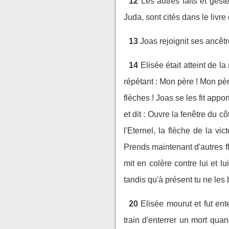
12
Les autres faits et gest
Juda, sont cités dans le livre
13
Joas rejoignit ses ancêtr
14
Elisée était atteint de l
répétant : Mon père ! Mon pèr
flèches ! Joas se les fit apport
et dit : Ouvre la fenêtre du cô
l'Eternel, la flèche de la vi
Prends maintenant d'autres flèc
mit en colère contre lui et lu
tandis qu'à présent tu ne les b
20
Elisée mourut et fut ent
train d'enterrer un mort qua