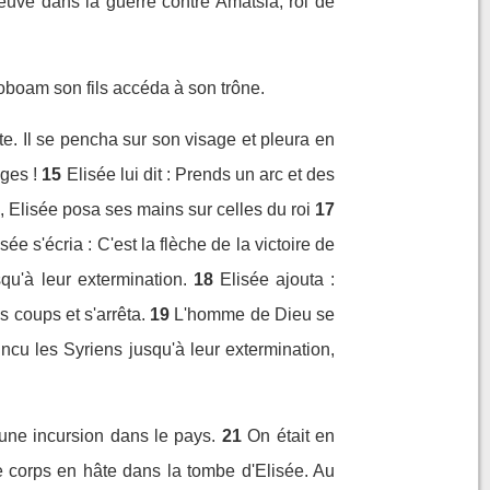
preuve dans la guerre contre Amatsia, roi de
éroboam son fils accéda à son trône.
site. Il se pencha sur son visage et pleura en
ges !
15
Elisée lui dit : Prends un arc et des
u, Elisée posa ses mains sur celles du roi
17
isée s'écria : C'est la flèche de la victoire de
squ'à leur extermination.
18
Elisée ajouta :
is coups et s'arrêta.
19
L'homme de Dieu se
vaincu les Syriens jusqu'à leur extermination,
 une incursion dans le pays.
21
On était en
le corps en hâte dans la tombe d'Elisée. Au