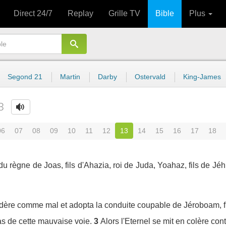
Direct 24/7
Replay
Grille TV
Bible
Plus
Segond 21
Martin
Darby
Ostervald
King-James
3
06
07
08
09
10
11
12
13
14
15
16
17
18
u règne de Joas, fils d'Ahazia, roi de Juda, Yoahaz, fils de Jéhu,
nsidère comme mal et adopta la conduite coupable de Jéroboam, fi
as de cette mauvaise voie.
3
Alors l'Eternel se mit en colère cont