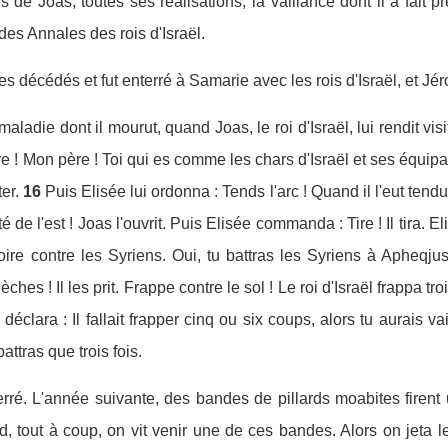
es de Joas, toutes ses réalisations, la vaillance dont il a fait 
 des Annales des rois d'Israël.
es décédés et fut enterré à Samarie avec les rois d'Israël, et J
a maladie dont il mourut, quand Joas, le roi d'Israël, lui rendit vi
e ! Mon père ! Toi qui es comme les chars d'Israël et ses équipa
er.
16
Puis Elisée lui ordonna : Tends l'arc ! Quand il l'eut tend
té de l'est ! Joas l'ouvrit. Puis Elisée commanda : Tire ! Il tira. El
ctoire contre les Syriens. Oui, tu battras les Syriens à Apheqju
hes ! Il les prit. Frappe contre le sol ! Le roi d'Israël frappa tro
i déclara : Il fallait frapper cinq ou six coups, alors tu aurais 
attras que trois fois.
erré. L'année suivante, des bandes de pillards moabites firent
nd, tout à coup, on vit venir une de ces bandes. Alors on jeta 