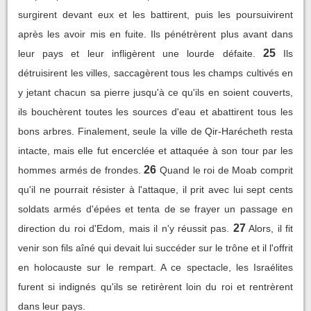
surgirent devant eux et les battirent, puis les poursuivirent
après les avoir mis en fuite. Ils pénétrèrent plus avant dans
25
leur pays et leur infligèrent une lourde défaite.
Ils
détruisirent les villes, saccagèrent tous les champs cultivés en
y jetant chacun sa pierre jusqu'à ce qu'ils en soient couverts,
ils bouchèrent toutes les sources d'eau et abattirent tous les
bons arbres. Finalement, seule la ville de Qir-Harécheth resta
intacte, mais elle fut encerclée et attaquée à son tour par les
26
hommes armés de frondes.
Quand le roi de Moab comprit
qu'il ne pourrait résister à l'attaque, il prit avec lui sept cents
soldats armés d'épées et tenta de se frayer un passage en
27
direction du roi d'Edom, mais il n'y réussit pas.
Alors, il fit
venir son fils aîné qui devait lui succéder sur le trône et il l'offrit
en holocauste sur le rempart. A ce spectacle, les Israélites
furent si indignés qu'ils se retirèrent loin du roi et rentrèrent
dans leur pays.