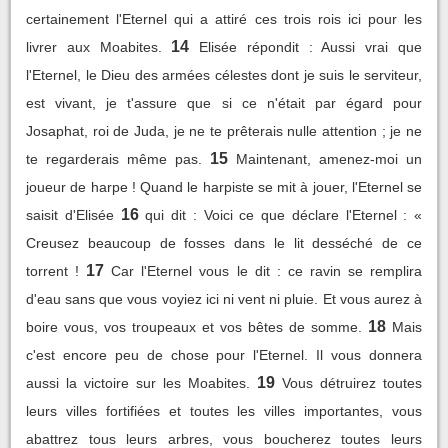
certainement l'Eternel qui a attiré ces trois rois ici pour les
14
livrer aux Moabites.
Elisée répondit : Aussi vrai que
l'Eternel, le Dieu des armées célestes dont je suis le serviteur,
est vivant, je t'assure que si ce n'était par égard pour
Josaphat, roi de Juda, je ne te prêterais nulle attention ; je ne
15
te regarderais même pas.
Maintenant, amenez-moi un
joueur de harpe ! Quand le harpiste se mit à jouer, l'Eternel se
16
saisit d'Elisée
qui dit : Voici ce que déclare l'Eternel : «
Creusez beaucoup de fosses dans le lit desséché de ce
17
torrent !
Car l'Eternel vous le dit : ce ravin se remplira
d'eau sans que vous voyiez ici ni vent ni pluie. Et vous aurez à
18
boire vous, vos troupeaux et vos bêtes de somme.
Mais
c'est encore peu de chose pour l'Eternel. Il vous donnera
19
aussi la victoire sur les Moabites.
Vous détruirez toutes
leurs villes fortifiées et toutes les villes importantes, vous
abattrez tous leurs arbres, vous boucherez toutes leurs