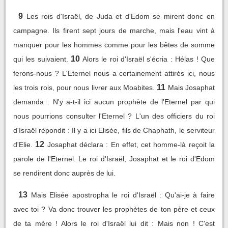
9
Les rois d'Israël, de Juda et d'Edom se mirent donc en
campagne. Ils firent sept jours de marche, mais l'eau vint à
manquer pour les hommes comme pour les bêtes de somme
10
qui les suivaient.
Alors le roi d'Israël s'écria : Hélas ! Que
ferons-nous ? L'Eternel nous a certainement attirés ici, nous
11
les trois rois, pour nous livrer aux Moabites.
Mais Josaphat
demanda : N'y a-t-il ici aucun prophète de l'Eternel par qui
nous pourrions consulter l'Eternel ? L'un des officiers du roi
d'Israël répondit : Il y a ici Elisée, fils de Chaphath, le serviteur
12
d'Elie.
Josaphat déclara : En effet, cet homme-là reçoit la
parole de l'Eternel. Le roi d'Israël, Josaphat et le roi d'Edom
se rendirent donc auprès de lui.
13
Mais Elisée apostropha le roi d'Israël : Qu'ai-je à faire
avec toi ? Va donc trouver les prophètes de ton père et ceux
de ta mère ! Alors le roi d'Israël lui dit : Mais non ! C'est