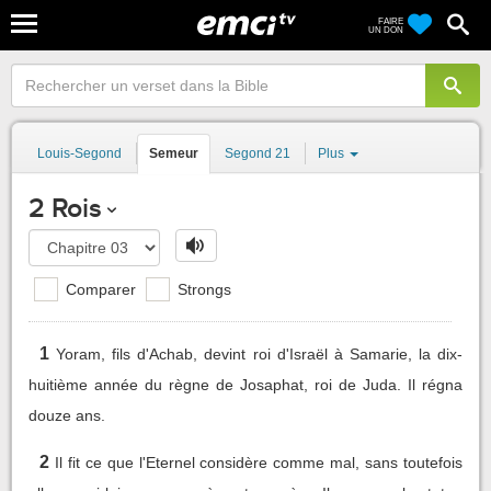
FAIRE
UN DON
Louis-Segond
Semeur
Segond 21
Plus
2 Rois
Comparer
Strongs
1
Yoram, fils d'Achab, devint roi d'Israël à Samarie, la dix-
huitième année du règne de Josaphat, roi de Juda. Il régna
douze ans.
2
Il fit ce que l'Eternel considère comme mal, sans toutefois