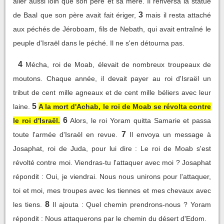
aller aussi loin que son père et sa mère. Il renversa la statue
3
de Baal que son père avait fait ériger,
mais il resta attaché
aux péchés de Jéroboam, fils de Nebath, qui avait entraîné le
peuple d'Israël dans le péché. Il ne s'en détourna pas.
4
Mécha, roi de Moab, élevait de nombreux troupeaux de
moutons. Chaque année, il devait payer au roi d'Israël un
tribut de cent mille agneaux et de cent mille béliers avec leur
5
laine.
A la mort d'Achab, le roi de Moab se révolta contre
6
le roi d'Israël.
Alors, le roi Yoram quitta Samarie et passa
7
toute l'armée d'Israël en revue.
Il envoya un message à
Josaphat, roi de Juda, pour lui dire : Le roi de Moab s'est
révolté contre moi. Viendras-tu l'attaquer avec moi ? Josaphat
répondit : Oui, je viendrai. Nous nous unirons pour l'attaquer,
toi et moi, mes troupes avec les tiennes et mes chevaux avec
8
les tiens.
Il ajouta : Quel chemin prendrons-nous ? Yoram
répondit : Nous attaquerons par le chemin du désert d'Edom.