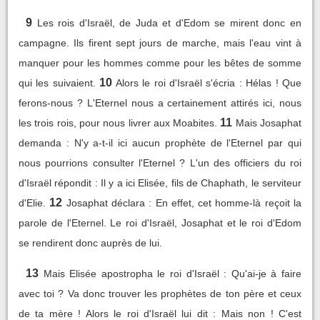
9
Les rois d'Israël, de Juda et d'Edom se mirent donc en
campagne. Ils firent sept jours de marche, mais l'eau vint à
manquer pour les hommes comme pour les bêtes de somme
10
qui les suivaient.
Alors le roi d'Israël s'écria : Hélas ! Que
ferons-nous ? L'Eternel nous a certainement attirés ici, nous
11
les trois rois, pour nous livrer aux Moabites.
Mais Josaphat
demanda : N'y a-t-il ici aucun prophète de l'Eternel par qui
nous pourrions consulter l'Eternel ? L'un des officiers du roi
d'Israël répondit : Il y a ici Elisée, fils de Chaphath, le serviteur
12
d'Elie.
Josaphat déclara : En effet, cet homme-là reçoit la
parole de l'Eternel. Le roi d'Israël, Josaphat et le roi d'Edom
se rendirent donc auprès de lui.
13
Mais Elisée apostropha le roi d'Israël : Qu'ai-je à faire
avec toi ? Va donc trouver les prophètes de ton père et ceux
de ta mère ! Alors le roi d'Israël lui dit : Mais non ! C'est