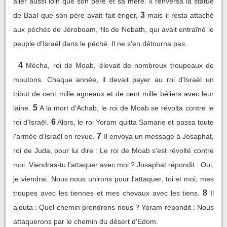
aller aussi loin que son père et sa mère. Il renversa la statue
3
de Baal que son père avait fait ériger,
mais il resta attaché
aux péchés de Jéroboam, fils de Nebath, qui avait entraîné le
peuple d'Israël dans le péché. Il ne s'en détourna pas.
4
Mécha, roi de Moab, élevait de nombreux troupeaux de
moutons. Chaque année, il devait payer au roi d'Israël un
tribut de cent mille agneaux et de cent mille béliers avec leur
5
laine.
A la mort d'Achab, le roi de Moab se révolta contre le
6
roi d'Israël.
Alors, le roi Yoram quitta Samarie et passa toute
7
l'armée d'Israël en revue.
Il envoya un message à Josaphat,
roi de Juda, pour lui dire : Le roi de Moab s'est révolté contre
moi. Viendras-tu l'attaquer avec moi ? Josaphat répondit : Oui,
je viendrai. Nous nous unirons pour l'attaquer, toi et moi, mes
8
troupes avec les tiennes et mes chevaux avec les tiens.
Il
ajouta : Quel chemin prendrons-nous ? Yoram répondit : Nous
attaquerons par le chemin du désert d'Edom.