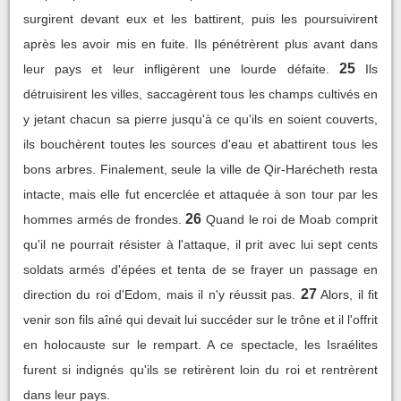
surgirent devant eux et les battirent, puis les poursuivirent
après les avoir mis en fuite. Ils pénétrèrent plus avant dans
25
leur pays et leur infligèrent une lourde défaite.
Ils
détruisirent les villes, saccagèrent tous les champs cultivés en
y jetant chacun sa pierre jusqu'à ce qu'ils en soient couverts,
ils bouchèrent toutes les sources d'eau et abattirent tous les
bons arbres. Finalement, seule la ville de Qir-Harécheth resta
intacte, mais elle fut encerclée et attaquée à son tour par les
26
hommes armés de frondes.
Quand le roi de Moab comprit
qu'il ne pourrait résister à l'attaque, il prit avec lui sept cents
soldats armés d'épées et tenta de se frayer un passage en
27
direction du roi d'Edom, mais il n'y réussit pas.
Alors, il fit
venir son fils aîné qui devait lui succéder sur le trône et il l'offrit
en holocauste sur le rempart. A ce spectacle, les Israélites
furent si indignés qu'ils se retirèrent loin du roi et rentrèrent
dans leur pays.