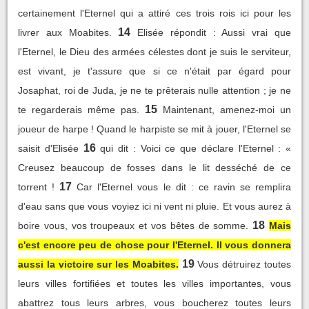
certainement l'Eternel qui a attiré ces trois rois ici pour les
14
livrer aux Moabites.
Elisée répondit : Aussi vrai que
l'Eternel, le Dieu des armées célestes dont je suis le serviteur,
est vivant, je t'assure que si ce n'était par égard pour
Josaphat, roi de Juda, je ne te prêterais nulle attention ; je ne
15
te regarderais même pas.
Maintenant, amenez-moi un
joueur de harpe ! Quand le harpiste se mit à jouer, l'Eternel se
16
saisit d'Elisée
qui dit : Voici ce que déclare l'Eternel : «
Creusez beaucoup de fosses dans le lit desséché de ce
17
torrent !
Car l'Eternel vous le dit : ce ravin se remplira
d'eau sans que vous voyiez ici ni vent ni pluie. Et vous aurez à
18
boire vous, vos troupeaux et vos bêtes de somme.
Mais
c'est encore peu de chose pour l'Eternel. Il vous donnera
19
aussi la victoire sur les Moabites.
Vous détruirez toutes
leurs villes fortifiées et toutes les villes importantes, vous
abattrez tous leurs arbres, vous boucherez toutes leurs