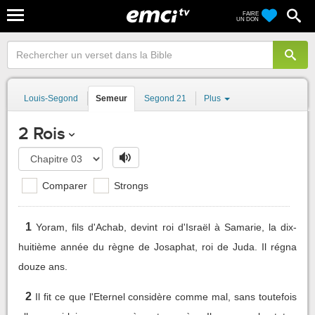
FAIRE
UN DON
Louis-Segond
Semeur
Segond 21
Plus
2 Rois
Comparer
Strongs
1
Yoram, fils d'Achab, devint roi d'Israël à Samarie, la dix-
huitième année du règne de Josaphat, roi de Juda. Il régna
douze ans.
2
Il fit ce que l'Eternel considère comme mal, sans toutefois