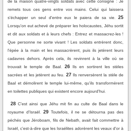
de la maison quatre-vingts soldats avec cette consigne : Je
remets tous ces gens entre vos mains. Celui qui laissera
25
s'échapper un seul d'entre eux le paiera de sa vie.
Lorsqu'on eut achevé de préparer les holocaustes, Jéhu sortit
et dit aux soldats et à leurs chefs : Entrez et massacrez-les !
Que personne ne sorte vivant ! Les soldats entrèrent donc,
l'épée à la main et les massacrèrent, puis ils jetèrent leurs
cadavres dehors. Après cela, ils revinrent à la ville où se
26
trouvait le temple de Baal.
Ils en sortirent les stèles
27
sacrées et les jetèrent au feu.
Ils renversèrent la stèle de
Baal et démolirent le temple lui-même, qu'ils transformèrent
en toilettes publiques qui existent encore aujourd'hui.
28
C'est ainsi que Jéhu mit fin au culte de Baal dans le
29
royaume d'Israël.
Toutefois, il ne se détourna pas des
péchés que Jéroboam, fils de Nebath, avait fait commettre à
Israël, c'est-à-dire que les Israélites adorèrent les veaux d'or à