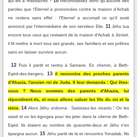
10
qui les a massacrés ?
Reconnaissez donc qu'aucune des
paroles que l'Eternel a prononcées contre la maison d'Achab
ne restera sans effet : l'Eternel a accompli ce qu'il avait
11
annoncé par l'intermédiaire de son serviteur Elie.
Jéhu tua
encore tous ceux qui restaient de la maison d'Achab à Jizréel,
il fit mettre à mort tous ses grands, ses familiers et ses prêtres
sans en laisser survivre aucun.
12
Puis il partit et rentra à Samarie. En chemin, à Beth-
13
Eqéd-des-bergers,
il rencontra des proches parents
d'Ahazia, l'ancien roi de Juda. Il leur demanda : Qui êtes-
vous ? Nous sommes des parents d'Ahazia, lui
répondirent-ils, et nous allons saluer les fils du roi et la
14
reine.
Alors Jéhu ordonna : Saisissez-les vivants ! On les
saisit et on les égorgea pour les jeter dans la citerne de Beth-
Eqéd. Ils étaient au nombre de quarante-deux et Jéhu n'en
15
épargna aucun.
Jéhu partit de là et rencontra Yonadab, fils