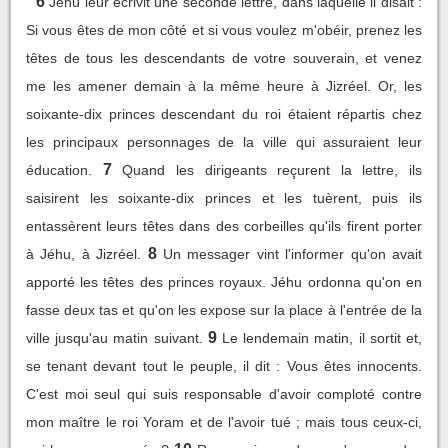
6
Jéhu leur écrivit une seconde lettre, dans laquelle il disait :
Si vous êtes de mon côté et si vous voulez m'obéir, prenez les
têtes de tous les descendants de votre souverain, et venez
me les amener demain à la même heure à Jizréel. Or, les
soixante-dix princes descendant du roi étaient répartis chez
les principaux personnages de la ville qui assuraient leur
7
éducation.
Quand les dirigeants reçurent la lettre, ils
saisirent les soixante-dix princes et les tuèrent, puis ils
entassèrent leurs têtes dans des corbeilles qu'ils firent porter
8
à Jéhu, à Jizréel.
Un messager vint l'informer qu'on avait
apporté les têtes des princes royaux. Jéhu ordonna qu'on en
fasse deux tas et qu'on les expose sur la place à l'entrée de la
9
ville jusqu'au matin suivant.
Le lendemain matin, il sortit et,
se tenant devant tout le peuple, il dit : Vous êtes innocents.
C'est moi seul qui suis responsable d'avoir comploté contre
mon maître le roi Yoram et de l'avoir tué ; mais tous ceux-ci,