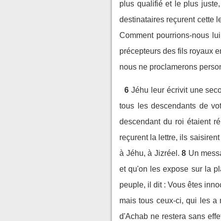
plus qualifié et le plus just
destinataires reçurent cette l
Comment pourrions-nous lui 
précepteurs des fils royaux 
nous ne proclamerons person
6
Jéhu leur écrivit une seco
tous les descendants de vot
descendant du roi étaient ré
reçurent la lettre, ils saisire
à Jéhu, à Jizréel.
8
Un messag
et qu'on les expose sur la pl
peuple, il dit : Vous êtes inn
mais tous ceux-ci, qui les 
d'Achab ne restera sans effet