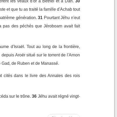
rèrent les veaux d'or à Béthel et à Dan.
30
e et que tu as traité la famille d'Achab tout
quatrième génération.
31
Pourtant Jéhu n'eut
urna pas des péchés que Jéroboam avait fait
me d'Israël. Tout au long de la frontière,
 depuis Aroër situé sur le torrent de l'Arnon
s de Gad, de Ruben et de Manassé.
nt cités dans le livre des Annales des rois
éda sur le trône.
36
Jéhu avait régné vingt-