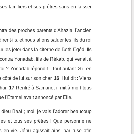
ses familiers et ses prêtres sans en laisser
ontra des proches parents d'Ahazia, l'ancien
nt-ils, et nous allons saluer les fils du roi
r les jeter dans la citerne de Beth-Eqéd. Ils
ncontra Yonadab, fils de Rékab, qui venait à
toi ? Yonadab répondit : Tout autant. S'il en
à côté de lui sur son char.
16
Il lui dit : Viens
har.
17
Rentré à Samarie, il mit à mort tous
e l'Eternel avait annoncé par Elie.
 dieu Baal ; moi, je vais l'adorer beaucoup
les et tous ses prêtres ! Que personne ne
 en vie. Jéhu agissait ainsi par ruse afin