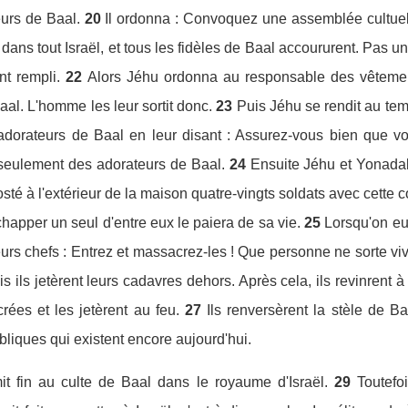
eurs de Baal.
20
Il ordonna : Convoquez une assemblée cultuelle
ns tout Israël, et tous les fidèles de Baal accoururent. Pas un
t rempli.
22
Alors Jéhu ordonna au responsable des vêtement
Baal. L'homme les leur sortit donc.
23
Puis Jéhu se rendit au te
adorateurs de Baal en leur disant : Assurez-vous bien que vou
 seulement des adorateurs de Baal.
24
Ensuite Jéhu et Yonadab 
sté à l'extérieur de la maison quatre-vingts soldats avec cette 
chapper un seul d'entre eux le paiera de sa vie.
25
Lorsqu'on eu
 leurs chefs : Entrez et massacrez-les ! Que personne ne sorte viv
 ils jetèrent leurs cadavres dehors. Après cela, ils revinrent à 
crées et les jetèrent au feu.
27
Ils renversèrent la stèle de Ba
ubliques qui existent encore aujourd'hui.
it fin au culte de Baal dans le royaume d'Israël.
29
Toutefo