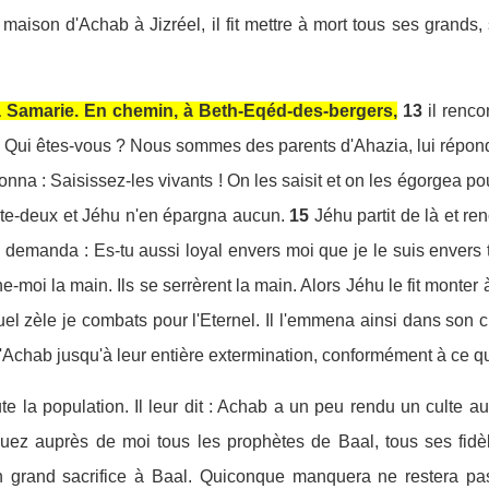
 maison d'Achab à Jizréel, il fit mettre à mort tous ses grands, 
ra à Samarie. En chemin, à Beth-Eqéd-des-bergers,
13
il renc
: Qui êtes-vous ? Nous sommes des parents d'Ahazia, lui répondire
nna : Saisissez-les vivants ! On les saisit et on les égorgea pou
te-deux et Jéhu n'en épargna aucun.
15
Jéhu partit de là et re
lui demanda : Es-tu aussi loyal envers moi que je le suis envers 
e-moi la main. Ils se serrèrent la main. Alors Jéhu le fit monter 
el zèle je combats pour l'Eternel. Il l'emmena ainsi dans son c
'Achab jusqu'à leur entière extermination, conformément à ce qu
 la population. Il leur dit : Achab a un peu rendu un culte au
uez auprès de moi tous les prophètes de Baal, tous ses fidè
un grand sacrifice à Baal. Quiconque manquera ne restera pas