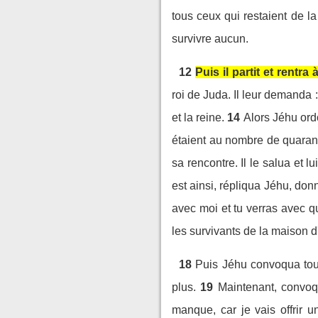
tous ceux qui restaient de la
survivre aucun.
12
Puis il partit et rent
roi de Juda. Il leur demanda 
et la reine.
14
Alors Jéhu ordo
étaient au nombre de quaran
sa rencontre. Il le salua et 
est ainsi, répliqua Jéhu, donn
avec moi et tu verras avec qu
les survivants de la maison d
18
Puis Jéhu convoqua toute
plus.
19
Maintenant, convoq
manque, car je vais offrir 