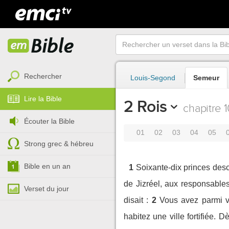
Rechercher
Louis-Segond
Semeur
Lire la Bible
2 Rois
chapitre 1
Écouter la Bible
01
02
03
04
05
Strong grec & hébreu
Bible en un an
1
Soixante-dix princes desce
de Jizréel, aux responsables
Verset du jour
disait :
2
Vous avez parmi vo
habitez une ville fortifiée. 