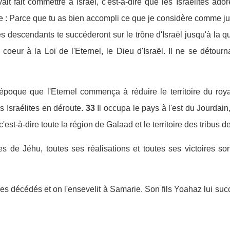
it fait commettre à Israël, c'est-à-dire que les Israélites ado
se : Parce que tu as bien accompli ce que je considère comme just
tes descendants te succéderont sur le trône d'Israël jusqu'à la 
 coeur à la Loi de l'Eternel, le Dieu d'Israël. Il ne se déto
poque que l'Eternel commença à réduire le territoire du royau
es Israélites en déroute.
33
Il occupa le pays à l'est du Jourdain,
'est-à-dire toute la région de Galaad et le territoire des tribu
tes de Jéhu, toutes ses réalisations et toutes ses victoires so
res décédés et on l'ensevelit à Samarie. Son fils Yoahaz lui succ