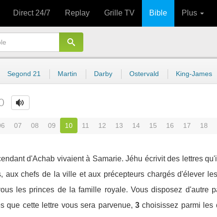
Direct 24/7
Replay
Grille TV
Bible
Plus
Segond 21
Martin
Darby
Ostervald
King-James
0
06
07
08
09
10
11
12
13
14
15
16
17
18
ndant d'Achab vivaient à Samarie. Jéhu écrivit des lettres qu'il
, aux chefs de la ville et aux précepteurs chargés d'élever le
us les princes de la famille royale. Vous disposez d'autre p
Dès que cette lettre vous sera parvenue,
3
choisissez parmi les 