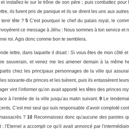
e, et installez-le sur le trône de son père ; puis combattez pou
ettre, ils furent pris de panique et ils se dirent les uns aux autre
tenir tête ?
5
C'est pourquoi le chef du palais royal, le comm
envoyèrent ce message à Jéhu : Nous sommes à ton service et n
ne roi. Agis donc comme bon te semblera.
nde lettre, dans laquelle il disait : Si vous êtes de mon côté e
re souverain, et venez me les amener demain à la même heur
partis chez les principaux personnages de la ville qui assurai
nt les soixante-dix princes et les tuèrent, puis ils entassèrent leur
er vint l'informer qu'on avait apporté les têtes des princes r
ace à l'entrée de la ville jusqu'au matin suivant.
9
Le lendemain 
ocents. C'est moi seul qui suis responsable d'avoir comploté contr
a massacrés ?
10
Reconnaissez donc qu'aucune des paroles que
 : l'Eternel a accompli ce qu'il avait annoncé par l'intermédiair