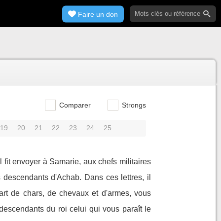
Faire un don
Comparer
Strongs
19
20
21
22
23
24
25
 fit envoyer à Samarie, aux chefs militaires
s descendants d'Achab. Dans ces lettres, il
art de chars, de chevaux et d'armes, vous
descendants du roi celui qui vous paraît le