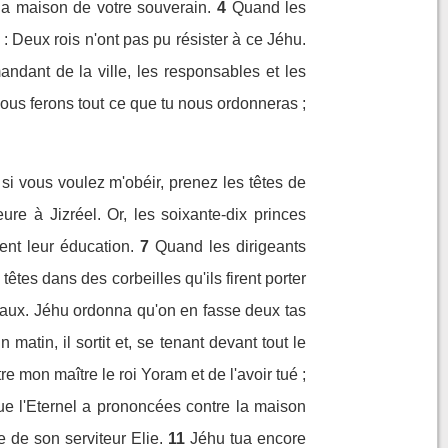
r la maison de votre souverain.
4
Quand les
s : Deux rois n'ont pas pu résister à ce Jéhu.
andant de la ville, les responsables et les
ous ferons tout ce que tu nous ordonneras ;
t si vous voulez m'obéir, prenez les têtes de
e à Jizréel. Or, les soixante-dix princes
ent leur éducation.
7
Quand les dirigeants
s têtes dans des corbeilles qu'ils firent porter
oyaux. Jéhu ordonna qu'on en fasse deux tas
matin, il sortit et, se tenant devant tout le
e mon maître le roi Yoram et de l'avoir tué ;
 l'Eternel a prononcées contre la maison
e de son serviteur Elie.
11
Jéhu tua encore