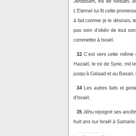
Jéroboam, fils de Nebath, ava
L'Eternel lui fit cette promes
à fait comme je le désirais, 
pas soin d'obéir de tout son
commettre à Israël.
32
C'est vers cette même é
Hazaël, le roi de Syrie, mit l
jusqu'à Galaad et au Basan, c
34
Les autres faits et ges
d'Israël.
35
Jéhu rejoignit ses ancêt
huit ans sur Israël à Samarie.