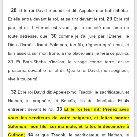
28
Et le roi David répondit et dit: Appelez-moi Bath-Shéba.
29
Et elle entra devant le roi, et se tint devant le roi.
Et le roi
jura, et dit: L'Éternel est vivant, qui a racheté mon âme de
30
toute détresse, que,
comme je t'ai juré par l'Éternel, le
Dieu d'Israël, disant: Salomon, ton fils, régnera après moi, et
lui s'assiéra sur mon trône, à ma place,-ainsi je ferai ce jour-ci.
31
Et Bath-Shéba s'inclina, le visage contre terre, et se
prosterna devant le roi, et dit: Que le roi David, mon seigneur,
vive à toujours!
32
Et le roi David dit: Appelez-moi Tsadok, le sacrificateur, et
Nathan, le prophète, et Benaïa, fils de Jehoïada. Et ils
33
entrèrent devant le roi.
Et le roi leur dit: Prenez avec
vous les serviteurs de votre seigneur, et faites monter
Salomon, mon fils, sur ma mule, et faites-le descendre à
34
Guihon;
et que Tsadok, le sacrificateur, et Nathan, le