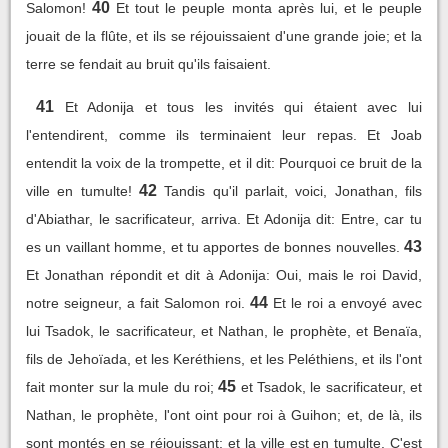
40
Salomon!
Et tout le peuple monta après lui, et le peuple
jouait de la flûte, et ils se réjouissaient d'une grande joie; et la
terre se fendait au bruit qu'ils faisaient.
41
Et Adonija et tous les invités qui étaient avec lui
l'entendirent, comme ils terminaient leur repas. Et Joab
entendit la voix de la trompette, et il dit: Pourquoi ce bruit de la
42
ville en tumulte!
Tandis qu'il parlait, voici, Jonathan, fils
d'Abiathar, le sacrificateur, arriva. Et Adonija dit: Entre, car tu
43
es un vaillant homme, et tu apportes de bonnes nouvelles.
Et Jonathan répondit et dit à Adonija: Oui, mais le roi David,
44
notre seigneur, a fait Salomon roi.
Et le roi a envoyé avec
lui Tsadok, le sacrificateur, et Nathan, le prophète, et Benaïa,
fils de Jehoïada, et les Keréthiens, et les Peléthiens, et ils l'ont
45
fait monter sur la mule du roi;
et Tsadok, le sacrificateur, et
Nathan, le prophète, l'ont oint pour roi à Guihon; et, de là, ils
sont montés en se réjouissant; et la ville est en tumulte. C'est