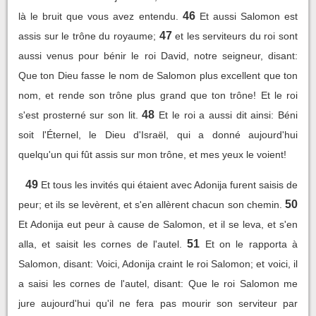
46
là le bruit que vous avez entendu.
Et aussi Salomon est
47
assis sur le trône du royaume;
et les serviteurs du roi sont
aussi venus pour bénir le roi David, notre seigneur, disant:
Que ton Dieu fasse le nom de Salomon plus excellent que ton
nom, et rende son trône plus grand que ton trône! Et le roi
48
s'est prosterné sur son lit.
Et le roi a aussi dit ainsi: Béni
soit l'Éternel, le Dieu d'Israël, qui a donné aujourd'hui
quelqu'un qui fût assis sur mon trône, et mes yeux le voient!
49
Et tous les invités qui étaient avec Adonija furent saisis de
50
peur; et ils se levèrent, et s'en allèrent chacun son chemin.
Et Adonija eut peur à cause de Salomon, et il se leva, et s'en
51
alla, et saisit les cornes de l'autel.
Et on le rapporta à
Salomon, disant: Voici, Adonija craint le roi Salomon; et voici, il
a saisi les cornes de l'autel, disant: Que le roi Salomon me
jure aujourd'hui qu'il ne fera pas mourir son serviteur par