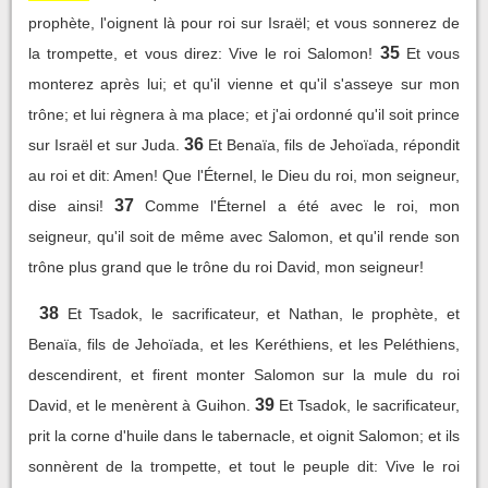
prophète, l'oignent là pour roi sur Israël; et vous sonnerez de
35
la trompette, et vous direz: Vive le roi Salomon!
Et vous
monterez après lui; et qu'il vienne et qu'il s'asseye sur mon
trône; et lui règnera à ma place; et j'ai ordonné qu'il soit prince
36
sur Israël et sur Juda.
Et Benaïa, fils de Jehoïada, répondit
au roi et dit: Amen! Que l'Éternel, le Dieu du roi, mon seigneur,
37
dise ainsi!
Comme l'Éternel a été avec le roi, mon
seigneur, qu'il soit de même avec Salomon, et qu'il rende son
trône plus grand que le trône du roi David, mon seigneur!
38
Et Tsadok, le sacrificateur, et Nathan, le prophète, et
Benaïa, fils de Jehoïada, et les Keréthiens, et les Peléthiens,
descendirent, et firent monter Salomon sur la mule du roi
39
David, et le menèrent à Guihon.
Et Tsadok, le sacrificateur,
prit la corne d'huile dans le tabernacle, et oignit Salomon; et ils
sonnèrent de la trompette, et tout le peuple dit: Vive le roi