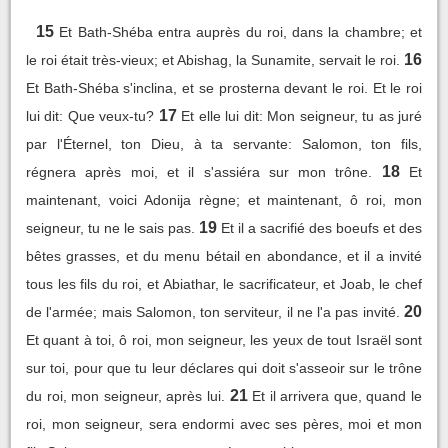
15
Et Bath-Shéba entra auprès du roi, dans la chambre; et
16
le roi était très-vieux; et Abishag, la Sunamite, servait le roi.
Et Bath-Shéba s'inclina, et se prosterna devant le roi. Et le roi
17
lui dit: Que veux-tu?
Et elle lui dit: Mon seigneur, tu as juré
par l'Éternel, ton Dieu, à ta servante: Salomon, ton fils,
18
régnera après moi, et il s'assiéra sur mon trône.
Et
maintenant, voici Adonija règne; et maintenant, ô roi, mon
19
seigneur, tu ne le sais pas.
Et il a sacrifié des boeufs et des
bêtes grasses, et du menu bétail en abondance, et il a invité
tous les fils du roi, et Abiathar, le sacrificateur, et Joab, le chef
20
de l'armée; mais Salomon, ton serviteur, il ne l'a pas invité.
Et quant à toi, ô roi, mon seigneur, les yeux de tout Israël sont
sur toi, pour que tu leur déclares qui doit s'asseoir sur le trône
21
du roi, mon seigneur, après lui.
Et il arrivera que, quand le
roi, mon seigneur, sera endormi avec ses pères, moi et mon