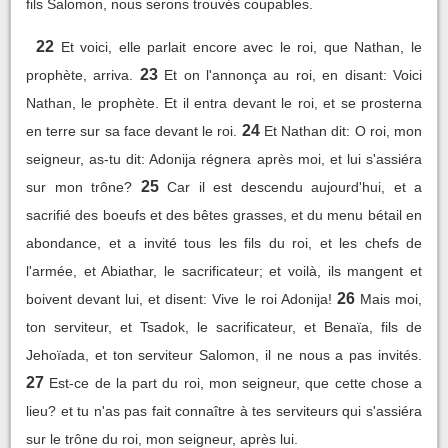
fils Salomon, nous serons trouvés coupables.
22
Et voici, elle parlait encore avec le roi, que Nathan, le
23
prophète, arriva.
Et on l'annonça au roi, en disant: Voici
Nathan, le prophète. Et il entra devant le roi, et se prosterna
24
en terre sur sa face devant le roi.
Et Nathan dit: O roi, mon
seigneur, as-tu dit: Adonija régnera après moi, et lui s'assiéra
25
sur mon trône?
Car il est descendu aujourd'hui, et a
sacrifié des boeufs et des bêtes grasses, et du menu bétail en
abondance, et a invité tous les fils du roi, et les chefs de
l'armée, et Abiathar, le sacrificateur; et voilà, ils mangent et
26
boivent devant lui, et disent: Vive le roi Adonija!
Mais moi,
ton serviteur, et Tsadok, le sacrificateur, et Benaïa, fils de
Jehoïada, et ton serviteur Salomon, il ne nous a pas invités.
27
Est-ce de la part du roi, mon seigneur, que cette chose a
lieu? et tu n'as pas fait connaître à tes serviteurs qui s'assiéra
sur le trône du roi, mon seigneur, après lui.