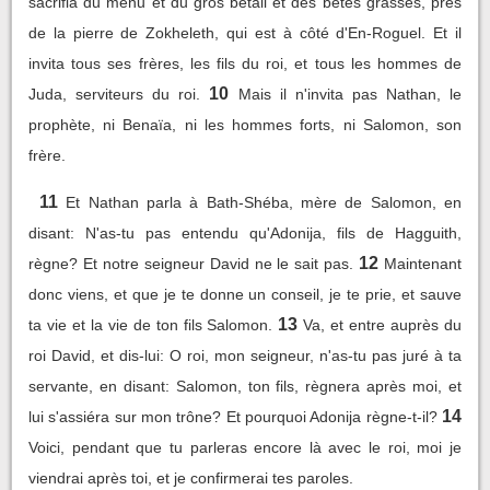
sacrifia du menu et du gros bétail et des bêtes grasses, près
de la pierre de Zokheleth, qui est à côté d'En-Roguel. Et il
invita tous ses frères, les fils du roi, et tous les hommes de
10
Juda, serviteurs du roi.
Mais il n'invita pas Nathan, le
prophète, ni Benaïa, ni les hommes forts, ni Salomon, son
frère.
11
Et Nathan parla à Bath-Shéba, mère de Salomon, en
disant: N'as-tu pas entendu qu'Adonija, fils de Hagguith,
12
règne? Et notre seigneur David ne le sait pas.
Maintenant
donc viens, et que je te donne un conseil, je te prie, et sauve
13
ta vie et la vie de ton fils Salomon.
Va, et entre auprès du
roi David, et dis-lui: O roi, mon seigneur, n'as-tu pas juré à ta
servante, en disant: Salomon, ton fils, règnera après moi, et
14
lui s'assiéra sur mon trône? Et pourquoi Adonija règne-t-il?
Voici, pendant que tu parleras encore là avec le roi, moi je
viendrai après toi, et je confirmerai tes paroles.