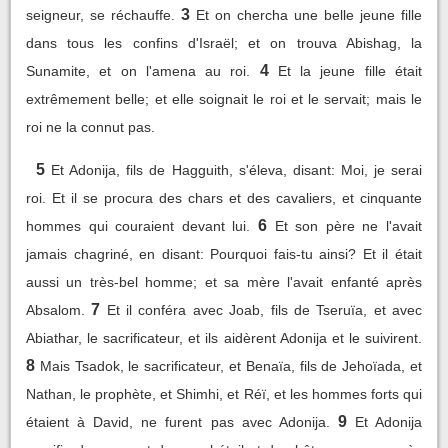
3
seigneur, se réchauffe.
Et on chercha une belle jeune fille
dans tous les confins d'Israël; et on trouva Abishag, la
4
Sunamite, et on l'amena au roi.
Et la jeune fille était
extrêmement belle; et elle soignait le roi et le servait; mais le
roi ne la connut pas.
5
Et Adonija, fils de Hagguith, s'éleva, disant: Moi, je serai
roi. Et il se procura des chars et des cavaliers, et cinquante
6
hommes qui couraient devant lui.
Et son père ne l'avait
jamais chagriné, en disant: Pourquoi fais-tu ainsi? Et il était
aussi un très-bel homme; et sa mère l'avait enfanté après
7
Absalom.
Et il conféra avec Joab, fils de Tseruïa, et avec
Abiathar, le sacrificateur, et ils aidèrent Adonija et le suivirent.
8
Mais Tsadok, le sacrificateur, et Benaïa, fils de Jehoïada, et
Nathan, le prophète, et Shimhi, et Réï, et les hommes forts qui
9
étaient à David, ne furent pas avec Adonija.
Et Adonija