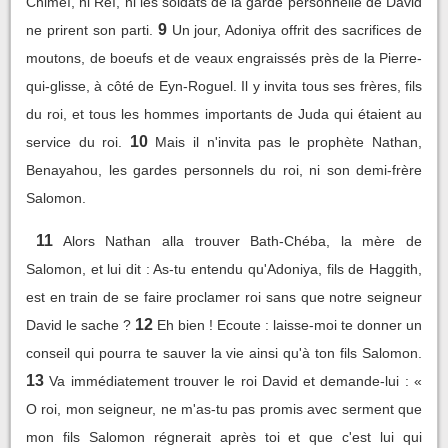
Chimeï, ni Réï, ni les soldats de la garde personnelle de David
9
ne prirent son parti.
Un jour, Adoniya offrit des sacrifices de
moutons, de boeufs et de veaux engraissés près de la Pierre-
qui-glisse, à côté de Eyn-Roguel. Il y invita tous ses frères, fils
du roi, et tous les hommes importants de Juda qui étaient au
10
service du roi.
Mais il n'invita pas le prophète Nathan,
Benayahou, les gardes personnels du roi, ni son demi-frère
Salomon.
11
Alors Nathan alla trouver Bath-Chéba, la mère de
Salomon, et lui dit : As-tu entendu qu'Adoniya, fils de Haggith,
est en train de se faire proclamer roi sans que notre seigneur
12
David le sache ?
Eh bien ! Ecoute : laisse-moi te donner un
conseil qui pourra te sauver la vie ainsi qu'à ton fils Salomon.
13
Va immédiatement trouver le roi David et demande-lui : «
O roi, mon seigneur, ne m'as-tu pas promis avec serment que
mon fils Salomon régnerait après toi et que c'est lui qui