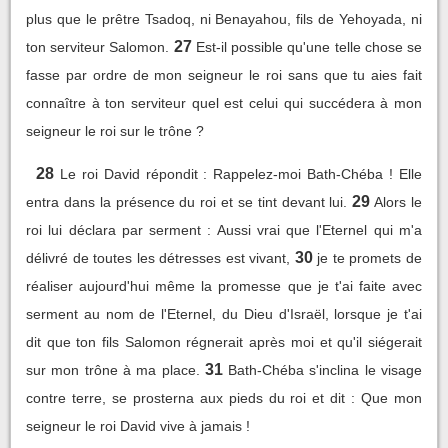
plus que le prêtre Tsadoq, ni Benayahou, fils de Yehoyada, ni
27
ton serviteur Salomon.
Est-il possible qu'une telle chose se
fasse par ordre de mon seigneur le roi sans que tu aies fait
connaître à ton serviteur quel est celui qui succédera à mon
seigneur le roi sur le trône ?
28
Le roi David répondit : Rappelez-moi Bath-Chéba ! Elle
29
entra dans la présence du roi et se tint devant lui.
Alors le
roi lui déclara par serment : Aussi vrai que l'Eternel qui m'a
30
délivré de toutes les détresses est vivant,
je te promets de
réaliser aujourd'hui même la promesse que je t'ai faite avec
serment au nom de l'Eternel, du Dieu d'Israël, lorsque je t'ai
dit que ton fils Salomon régnerait après moi et qu'il siégerait
31
sur mon trône à ma place.
Bath-Chéba s'inclina le visage
contre terre, se prosterna aux pieds du roi et dit : Que mon
seigneur le roi David vive à jamais !