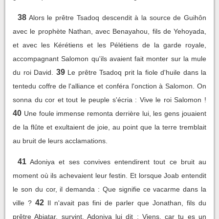
38
Alors le prêtre Tsadoq descendit à la source de Guihôn
avec le prophète Nathan, avec Benayahou, fils de Yehoyada,
et avec les Kérétiens et les Pélétiens de la garde royale,
accompagnant Salomon qu'ils avaient fait monter sur la mule
39
du roi David.
Le prêtre Tsadoq prit la fiole d'huile dans la
tentedu coffre de l'alliance et conféra l'onction à Salomon. On
sonna du cor et tout le peuple s'écria : Vive le roi Salomon !
40
Une foule immense remonta derrière lui, les gens jouaient
de la flûte et exultaient de joie, au point que la terre tremblait
au bruit de leurs acclamations.
41
Adoniya et ses convives entendirent tout ce bruit au
moment où ils achevaient leur festin. Et lorsque Joab entendit
le son du cor, il demanda : Que signifie ce vacarme dans la
42
ville ?
Il n'avait pas fini de parler que Jonathan, fils du
prêtre Abiatar, survint. Adoniya lui dit : Viens, car tu es un