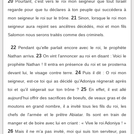
20
Pourtant, c'est vers le roi mon seigneur que tout Israël
regarde pour que tu déclares à ton peuple qui succédera à
21
mon seigneur le roi sur le trône.
Sinon, lorsque le roi mon
seigneur aura rejoint ses ancêtres décédés, moi et mon fils
Salomon nous serons traités comme des criminels.
22
Pendant qu'elle parlait encore avec le roi, le prophète
23
Nathan arriva.
On vint l'annoncer au roi en disant : Voici le
prophète Nathan ! Il entra en présence du roi et se prosterna
24
devant lui, le visage contre terre.
Puis il dit : O roi mon
seigneur, est-ce toi qui as décidé qu'Adoniya régnerait après
25
toi et qu'il siégerait sur ton trône ?
En effet, il est allé
aujourd'hui offrir des sacrifices de boeufs, de veaux gras et de
moutons en grand nombre, il a invité tous les fils du roi, les
chefs de l'armée et le prêtre Abiatar. Ils sont en train de
manger et de boire avec lui en criant : « Vive le roi Adoniya ! »
26
Mais il ne m'a pas invité, moi qui suis ton serviteur, pas