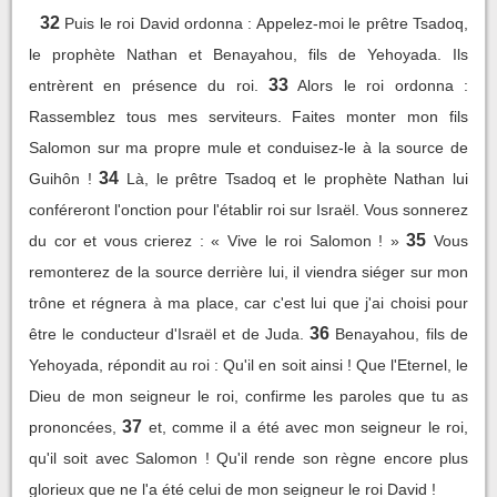
32
Puis le roi David ordonna : Appelez-moi le prêtre Tsadoq,
le prophète Nathan et Benayahou, fils de Yehoyada. Ils
33
entrèrent en présence du roi.
Alors le roi ordonna :
Rassemblez tous mes serviteurs. Faites monter mon fils
Salomon sur ma propre mule et conduisez-le à la source de
34
Guihôn !
Là, le prêtre Tsadoq et le prophète Nathan lui
conféreront l'onction pour l'établir roi sur Israël. Vous sonnerez
35
du cor et vous crierez : « Vive le roi Salomon ! »
Vous
remonterez de la source derrière lui, il viendra siéger sur mon
trône et régnera à ma place, car c'est lui que j'ai choisi pour
36
être le conducteur d'Israël et de Juda.
Benayahou, fils de
Yehoyada, répondit au roi : Qu'il en soit ainsi ! Que l'Eternel, le
Dieu de mon seigneur le roi, confirme les paroles que tu as
37
prononcées,
et, comme il a été avec mon seigneur le roi,
qu'il soit avec Salomon ! Qu'il rende son règne encore plus
glorieux que ne l'a été celui de mon seigneur le roi David !