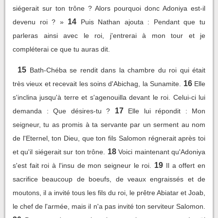
siégerait sur ton trône ? Alors pourquoi donc Adoniya est-il
14
devenu roi ? »
Puis Nathan ajouta : Pendant que tu
parleras ainsi avec le roi, j'entrerai à mon tour et je
compléterai ce que tu auras dit.
15
Bath-Chéba se rendit dans la chambre du roi qui était
16
très vieux et recevait les soins d'Abichag, la Sunamite.
Elle
s'inclina jusqu'à terre et s'agenouilla devant le roi. Celui-ci lui
17
demanda : Que désires-tu ?
Elle lui répondit : Mon
seigneur, tu as promis à ta servante par un serment au nom
de l'Eternel, ton Dieu, que ton fils Salomon régnerait après toi
18
et qu'il siégerait sur ton trône.
Voici maintenant qu'Adoniya
19
s'est fait roi à l'insu de mon seigneur le roi.
Il a offert en
sacrifice beaucoup de boeufs, de veaux engraissés et de
moutons, il a invité tous les fils du roi, le prêtre Abiatar et Joab,
le chef de l'armée, mais il n'a pas invité ton serviteur Salomon.