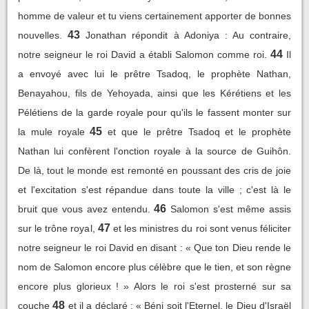
homme de valeur et tu viens certainement apporter de bonnes
43
nouvelles.
Jonathan répondit à Adoniya : Au contraire,
44
notre seigneur le roi David a établi Salomon comme roi.
Il
a envoyé avec lui le prêtre Tsadoq, le prophète Nathan,
Benayahou, fils de Yehoyada, ainsi que les Kérétiens et les
Pélétiens de la garde royale pour qu'ils le fassent monter sur
45
la mule royale
et que le prêtre Tsadoq et le prophète
Nathan lui confèrent l'onction royale à la source de Guihôn.
De là, tout le monde est remonté en poussant des cris de joie
et l'excitation s'est répandue dans toute la ville ; c'est là le
46
bruit que vous avez entendu.
Salomon s'est même assis
47
sur le trône royal,
et les ministres du roi sont venus féliciter
notre seigneur le roi David en disant : « Que ton Dieu rende le
nom de Salomon encore plus célèbre que le tien, et son règne
encore plus glorieux ! » Alors le roi s'est prosterné sur sa
48
couche
et il a déclaré : « Béni soit l'Eternel, le Dieu d'Israël