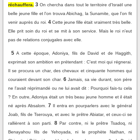
3
réchauffera.
On chercha dans tout le territoire d'Israël une
belle jeune fille et l'on trouva Abichag, la Sunamite, que l'on fit
4
venir auprès du roi.
Cette jeune fille était vraiment très belle.
Elle prit soin du roi et se mit à son service. Mais le roi n'eut
pas de relations conjugales avec elle.
5
A cette époque, Adoniya, fils de David et de Haggith,
exprimait son ambition en prétendant : C'est moi qui régnerai.
Il se procura un char, des chevaux et cinquante hommes qui
6
couraient devant son char.
Jamais, sa vie durant, son père
ne l'avait réprimandé ou ne lui avait dit : Pourquoi fais-tu cela
? En outre, Adoniya était un très beau jeune homme et il était
7
né après Absalom.
Il entra en pourparlers avec le général
Joab, fils de Tserouya, et avec le prêtre Abiatar, et ceux-ci se
8
rallièrent à son parti.
Par contre, ni le prêtre Tsadoq, ni
Benayahou fils de Yehoyada, ni le prophète Nathan, ni