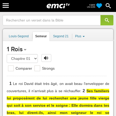
FAIRE
UN DON
Louis-Segond
Semeur
Segond 21
Plus
1 Rois
Comparer
Strongs
1
Le roi David était très âgé, on avait beau l'envelopper de
2
couvertures, il n'arrivait plus à se réchauffer.
Ses familiers
lui proposèrent de lui rechercher une jeune fille vierge
qui soit à son service et le soigne : Elle dormira dans tes
bras, lui dirent-ils, ainsi mon seigneur le roi se