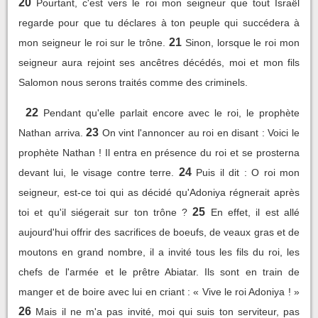
20
Pourtant, c'est vers le roi mon seigneur que tout Israël
regarde pour que tu déclares à ton peuple qui succédera à
21
mon seigneur le roi sur le trône.
Sinon, lorsque le roi mon
seigneur aura rejoint ses ancêtres décédés, moi et mon fils
Salomon nous serons traités comme des criminels.
22
Pendant qu'elle parlait encore avec le roi, le prophète
23
Nathan arriva.
On vint l'annoncer au roi en disant : Voici le
prophète Nathan ! Il entra en présence du roi et se prosterna
24
devant lui, le visage contre terre.
Puis il dit : O roi mon
seigneur, est-ce toi qui as décidé qu'Adoniya régnerait après
25
toi et qu'il siégerait sur ton trône ?
En effet, il est allé
aujourd'hui offrir des sacrifices de boeufs, de veaux gras et de
moutons en grand nombre, il a invité tous les fils du roi, les
chefs de l'armée et le prêtre Abiatar. Ils sont en train de
manger et de boire avec lui en criant : « Vive le roi Adoniya ! »
26
Mais il ne m'a pas invité, moi qui suis ton serviteur, pas