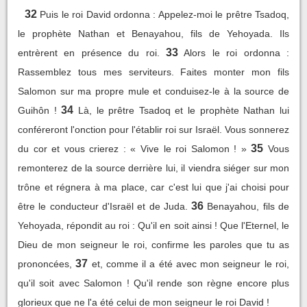
32
Puis le roi David ordonna : Appelez-moi le prêtre Tsadoq,
le prophète Nathan et Benayahou, fils de Yehoyada. Ils
33
entrèrent en présence du roi.
Alors le roi ordonna :
Rassemblez tous mes serviteurs. Faites monter mon fils
Salomon sur ma propre mule et conduisez-le à la source de
34
Guihôn !
Là, le prêtre Tsadoq et le prophète Nathan lui
conféreront l'onction pour l'établir roi sur Israël. Vous sonnerez
35
du cor et vous crierez : « Vive le roi Salomon ! »
Vous
remonterez de la source derrière lui, il viendra siéger sur mon
trône et régnera à ma place, car c'est lui que j'ai choisi pour
36
être le conducteur d'Israël et de Juda.
Benayahou, fils de
Yehoyada, répondit au roi : Qu'il en soit ainsi ! Que l'Eternel, le
Dieu de mon seigneur le roi, confirme les paroles que tu as
37
prononcées,
et, comme il a été avec mon seigneur le roi,
qu'il soit avec Salomon ! Qu'il rende son règne encore plus
glorieux que ne l'a été celui de mon seigneur le roi David !