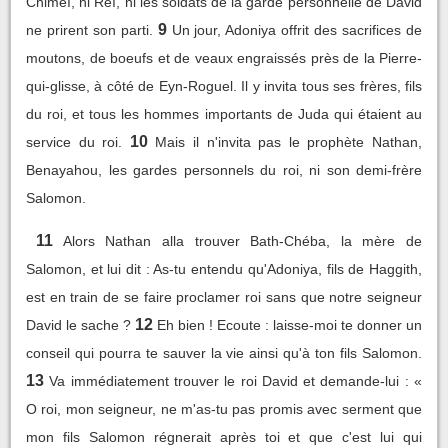
Chimeï, ni Réï, ni les soldats de la garde personnelle de David
9
ne prirent son parti.
Un jour, Adoniya offrit des sacrifices de
moutons, de boeufs et de veaux engraissés près de la Pierre-
qui-glisse, à côté de Eyn-Roguel. Il y invita tous ses frères, fils
du roi, et tous les hommes importants de Juda qui étaient au
10
service du roi.
Mais il n'invita pas le prophète Nathan,
Benayahou, les gardes personnels du roi, ni son demi-frère
Salomon.
11
Alors Nathan alla trouver Bath-Chéba, la mère de
Salomon, et lui dit : As-tu entendu qu'Adoniya, fils de Haggith,
est en train de se faire proclamer roi sans que notre seigneur
12
David le sache ?
Eh bien ! Ecoute : laisse-moi te donner un
conseil qui pourra te sauver la vie ainsi qu'à ton fils Salomon.
13
Va immédiatement trouver le roi David et demande-lui : «
O roi, mon seigneur, ne m'as-tu pas promis avec serment que
mon fils Salomon régnerait après toi et que c'est lui qui