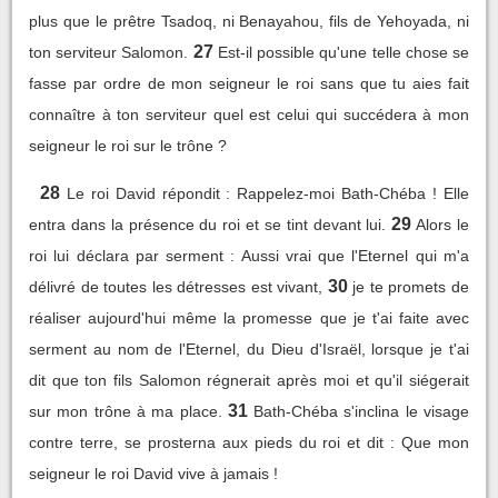
plus que le prêtre Tsadoq, ni Benayahou, fils de Yehoyada, ni
27
ton serviteur Salomon.
Est-il possible qu'une telle chose se
fasse par ordre de mon seigneur le roi sans que tu aies fait
connaître à ton serviteur quel est celui qui succédera à mon
seigneur le roi sur le trône ?
28
Le roi David répondit : Rappelez-moi Bath-Chéba ! Elle
29
entra dans la présence du roi et se tint devant lui.
Alors le
roi lui déclara par serment : Aussi vrai que l'Eternel qui m'a
30
délivré de toutes les détresses est vivant,
je te promets de
réaliser aujourd'hui même la promesse que je t'ai faite avec
serment au nom de l'Eternel, du Dieu d'Israël, lorsque je t'ai
dit que ton fils Salomon régnerait après moi et qu'il siégerait
31
sur mon trône à ma place.
Bath-Chéba s'inclina le visage
contre terre, se prosterna aux pieds du roi et dit : Que mon
seigneur le roi David vive à jamais !