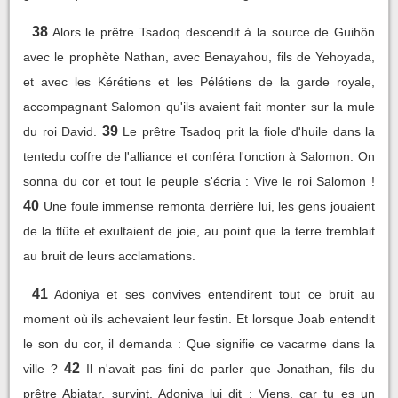
38
Alors le prêtre Tsadoq descendit à la source de Guihôn
avec le prophète Nathan, avec Benayahou, fils de Yehoyada,
et avec les Kérétiens et les Pélétiens de la garde royale,
accompagnant Salomon qu'ils avaient fait monter sur la mule
39
du roi David.
Le prêtre Tsadoq prit la fiole d'huile dans la
tentedu coffre de l'alliance et conféra l'onction à Salomon. On
sonna du cor et tout le peuple s'écria : Vive le roi Salomon !
40
Une foule immense remonta derrière lui, les gens jouaient
de la flûte et exultaient de joie, au point que la terre tremblait
au bruit de leurs acclamations.
41
Adoniya et ses convives entendirent tout ce bruit au
moment où ils achevaient leur festin. Et lorsque Joab entendit
le son du cor, il demanda : Que signifie ce vacarme dans la
42
ville ?
Il n'avait pas fini de parler que Jonathan, fils du
prêtre Abiatar, survint. Adoniya lui dit : Viens, car tu es un