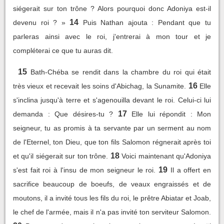
siégerait sur ton trône ? Alors pourquoi donc Adoniya est-il
14
devenu roi ? »
Puis Nathan ajouta : Pendant que tu
parleras ainsi avec le roi, j'entrerai à mon tour et je
compléterai ce que tu auras dit.
15
Bath-Chéba se rendit dans la chambre du roi qui était
16
très vieux et recevait les soins d'Abichag, la Sunamite.
Elle
s'inclina jusqu'à terre et s'agenouilla devant le roi. Celui-ci lui
17
demanda : Que désires-tu ?
Elle lui répondit : Mon
seigneur, tu as promis à ta servante par un serment au nom
de l'Eternel, ton Dieu, que ton fils Salomon régnerait après toi
18
et qu'il siégerait sur ton trône.
Voici maintenant qu'Adoniya
19
s'est fait roi à l'insu de mon seigneur le roi.
Il a offert en
sacrifice beaucoup de boeufs, de veaux engraissés et de
moutons, il a invité tous les fils du roi, le prêtre Abiatar et Joab,
le chef de l'armée, mais il n'a pas invité ton serviteur Salomon.