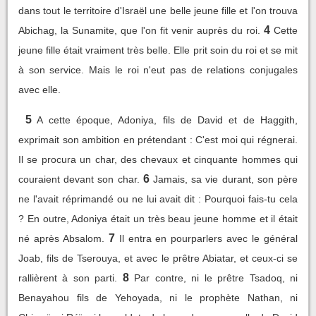
dans tout le territoire d'Israël une belle jeune fille et l'on trouva
4
Abichag, la Sunamite, que l'on fit venir auprès du roi.
Cette
jeune fille était vraiment très belle. Elle prit soin du roi et se mit
à son service. Mais le roi n'eut pas de relations conjugales
avec elle.
5
A cette époque, Adoniya, fils de David et de Haggith,
exprimait son ambition en prétendant : C'est moi qui régnerai.
Il se procura un char, des chevaux et cinquante hommes qui
6
couraient devant son char.
Jamais, sa vie durant, son père
ne l'avait réprimandé ou ne lui avait dit : Pourquoi fais-tu cela
? En outre, Adoniya était un très beau jeune homme et il était
7
né après Absalom.
Il entra en pourparlers avec le général
Joab, fils de Tserouya, et avec le prêtre Abiatar, et ceux-ci se
8
rallièrent à son parti.
Par contre, ni le prêtre Tsadoq, ni
Benayahou fils de Yehoyada, ni le prophète Nathan, ni