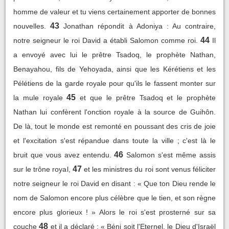
homme de valeur et tu viens certainement apporter de bonnes
43
nouvelles.
Jonathan répondit à Adoniya : Au contraire,
44
notre seigneur le roi David a établi Salomon comme roi.
Il
a envoyé avec lui le prêtre Tsadoq, le prophète Nathan,
Benayahou, fils de Yehoyada, ainsi que les Kérétiens et les
Pélétiens de la garde royale pour qu'ils le fassent monter sur
45
la mule royale
et que le prêtre Tsadoq et le prophète
Nathan lui confèrent l'onction royale à la source de Guihôn.
De là, tout le monde est remonté en poussant des cris de joie
et l'excitation s'est répandue dans toute la ville ; c'est là le
46
bruit que vous avez entendu.
Salomon s'est même assis
47
sur le trône royal,
et les ministres du roi sont venus féliciter
notre seigneur le roi David en disant : « Que ton Dieu rende le
nom de Salomon encore plus célèbre que le tien, et son règne
encore plus glorieux ! » Alors le roi s'est prosterné sur sa
48
couche
et il a déclaré : « Béni soit l'Eternel, le Dieu d'Israël