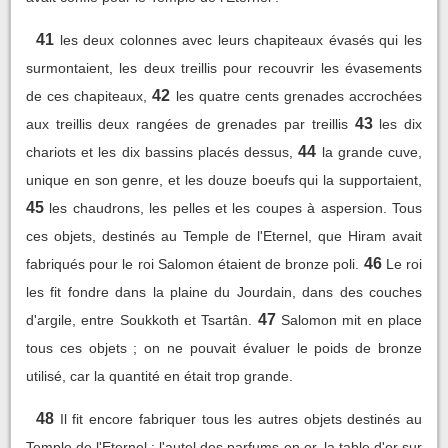
41
les deux colonnes avec leurs chapiteaux évasés qui les
surmontaient, les deux treillis pour recouvrir les évasements
42
de ces chapiteaux,
les quatre cents grenades accrochées
43
aux treillis deux rangées de grenades par treillis
les dix
44
chariots et les dix bassins placés dessus,
la grande cuve,
unique en son genre, et les douze boeufs qui la supportaient,
45
les chaudrons, les pelles et les coupes à aspersion. Tous
ces objets, destinés au Temple de l'Eternel, que Hiram avait
46
fabriqués pour le roi Salomon étaient de bronze poli.
Le roi
les fit fondre dans la plaine du Jourdain, dans des couches
47
d'argile, entre Soukkoth et Tsartân.
Salomon mit en place
tous ces objets ; on ne pouvait évaluer le poids de bronze
utilisé, car la quantité en était trop grande.
48
Il fit encore fabriquer tous les autres objets destinés au
Temple de l'Eternel : l'autel des parfums en or, la table d'or sur