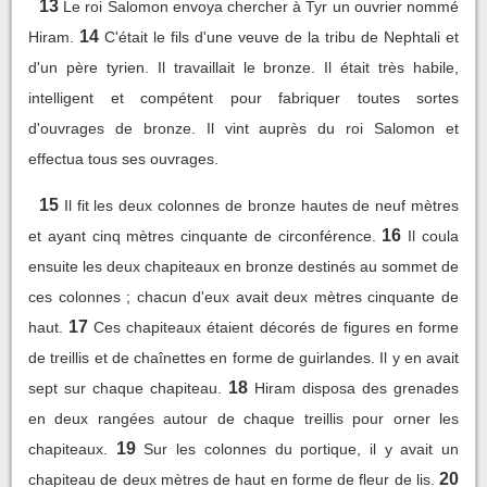
13
Le roi Salomon envoya chercher à Tyr un ouvrier nommé
14
Hiram.
C'était le fils d'une veuve de la tribu de Nephtali et
d'un père tyrien. Il travaillait le bronze. Il était très habile,
intelligent et compétent pour fabriquer toutes sortes
d'ouvrages de bronze. Il vint auprès du roi Salomon et
effectua tous ses ouvrages.
15
Il fit les deux colonnes de bronze hautes de neuf mètres
16
et ayant cinq mètres cinquante de circonférence.
Il coula
ensuite les deux chapiteaux en bronze destinés au sommet de
ces colonnes ; chacun d'eux avait deux mètres cinquante de
17
haut.
Ces chapiteaux étaient décorés de figures en forme
de treillis et de chaînettes en forme de guirlandes. Il y en avait
18
sept sur chaque chapiteau.
Hiram disposa des grenades
en deux rangées autour de chaque treillis pour orner les
19
chapiteaux.
Sur les colonnes du portique, il y avait un
20
chapiteau de deux mètres de haut en forme de fleur de lis.