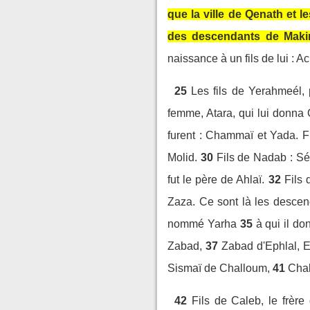
que la ville de Qenath et le
des descendants de Makir
naissance à un fils de lui : A
25
Les fils de Yerahmeél, 
femme, Atara, qui lui donna
furent : Chammaï et Yada. F
Molid.
30
Fils de Nadab : Sé
fut le père de Ahlaï.
32
Fils 
Zaza. Ce sont là les desce
nommé Yarha
35
à qui il do
Zabad,
37
Zabad d'Ephlal, E
Sismaï de Challoum,
41
Cha
42
Fils de Caleb, le frèr