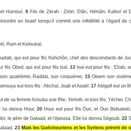
 et Hamoul.
6
Fils de Zérah : Zimri, Etân, Hémân, Kalkol et D
ésordre en Israël lorsqu'il commit une infidélité à l'égard de c
él, Ram et Keloubaï.
adab, qui eut pour fils Nahchôn, chef des descendants de Ju
r fils Obed, qui eut pour fils Isaï.
13
Isaï eut pour fils : Eliab
 son quatrième, Raddaï, son cinquième,
15
Otsem son sixième
serouya eut trois fils : Abchaï, Joab et Asaël.
17
Abigaïl eut un fi
ut de sa femme Azouba une fille, Yerioth, et trois fils, Yécher, 
i lui donna Hour.
20
Hour eut pour fils Ouri, et Ouri Betsaleél
Makir, le père de Galaad, et l'épousa. Elle lui donna Ségoub.
22
S
Galaad.
23
Mais les Guéchouriens et les Syriens prirent de 