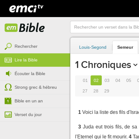
Rechercher
Louis-Segond
Semeur
Lire la Bible
1 Chroniques
Écouter la Bible
01
02
03
04
05
Strong grec & hébreu
27
28
29
Bible en un an
1
Voici la liste des fils d'I
Verset du jour
3
Juda eut trois fils, de s
l'Eternel qui le fit mourir.
4
Ta