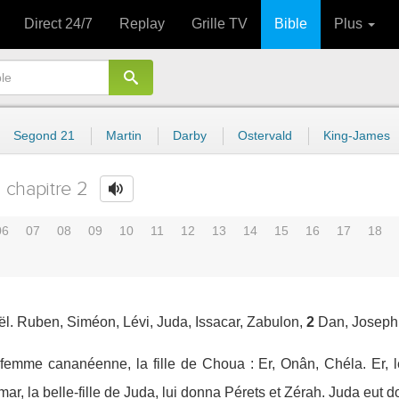
Direct 24/7
Replay
Grille TV
Bible
Plus
Segond 21
Martin
Darby
Ostervald
King-James
chapitre 2
06
07
08
09
10
11
12
13
14
15
16
17
18
sraël. Ruben, Siméon, Lévi, Juda, Issacar, Zabulon,
2
Dan, Joseph,
a femme cananéenne, la fille de Choua : Er, Onân, Chéla. Er, l
mar, la belle-fille de Juda, lui donna Pérets et Zérah. Juda eut do