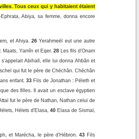
villes. Tous ceux qui y habitaient étaient
-Ephrata, Abiya, sa femme, donna encore
em, et Ahiya.
26
Yerahmeél eut une autre
 : Maats, Yamîn et Eqer.
28
Les fils d'Onam
'appelait Abihaïl, elle lui donna Ahbân et
ischeï qui fut le père de Chéchân. Chéchân
ans enfant.
33
Fils de Jonathan : Péleth et
 que des filles. Il avait un esclave égyptien
Attaï fut le père de Nathan, Nathan celui de
élets, Hélets d'Elasa,
40
Elasa de Sismaï,
iph, et Marécha, le père d'Hébron.
43
Fils