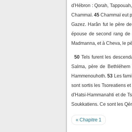
d'Hébron : Qorah, Tappoua
Chammaï.
45
Chammaï eut po
Gazez. Harân fut le père d
épouse de second rang de C
Madmanna, et à Cheva, le pè
50
Tels furent les descend
Salma, père de Bethléhem 
Hammenouhoth.
53
Les fami
sont sortis les Tsoreatiens et
d'Hatsi-Hammanahti et de Ts
Soukkatiens. Ce sont les Qén
« Chapitre 1