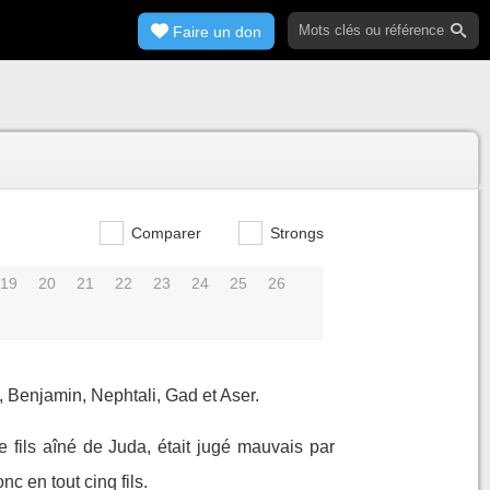
Faire un don
Comparer
Strongs
19
20
21
22
23
24
25
26
 Benjamin, Nephtali, Gad et Aser.
e fils aîné de Juda, était jugé mauvais par
nc en tout cinq fils.