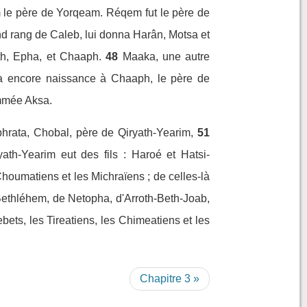
le père de Yorqeam. Réqem fut le père de
 rang de Caleb, lui donna Harân, Motsa et
h, Epha, et Chaaph.
48
Maaka, une autre
na encore naissance à Chaaph, le père de
ommée Aksa.
hrata, Chobal, père de Qiryath-Yearim,
51
ath-Yearim eut des fils : Haroé et Hatsi-
Choumatiens et les Michraïens ; de celles-là
ethléhem, de Netopha, d'Arroth-Beth-Joab,
ebets, les Tireatiens, les Chimeatiens et les
Chapitre 3 »