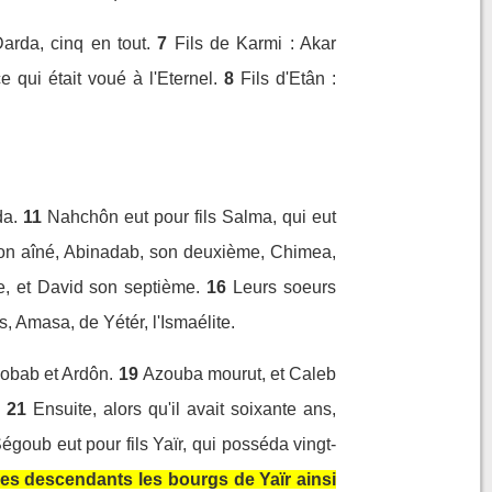
arda, cinq en tout.
7
Fils de Karmi : Akar
e qui était voué à l'Eternel.
8
Fils d'Etân :
da.
11
Nahchôn eut pour fils Salma, qui eut
, son aîné, Abinadab, son deuxième, Chimea,
, et David son septième.
16
Leurs soeurs
ls, Amasa, de Yétér, l'Ismaélite.
Chobab et Ardôn.
19
Azouba mourut, et Caleb
.
21
Ensuite, alors qu'il avait soixante ans,
égoub eut pour fils Yaïr, qui posséda vingt-
ses descendants les bourgs de Yaïr ainsi