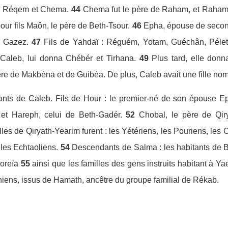
h, Réqem et Chema.
44
Chema fut le père de Raham, et Raham 
ur fils Maôn, le père de Beth-Tsour.
46
Epha, épouse de second
e Gazez.
47
Fils de Yahdaï : Réguém, Yotam, Guéchân, Pélet
aleb, lui donna Chébér et Tirhana.
49
Plus tard, elle don
re de Makbéna et de Guibéa. De plus, Caleb avait une fille n
ants de Caleb. Fils de Hour : le premier-né de son épouse Ep
et Hareph, celui de Beth-Gadér.
52
Chobal, le père de Qiry
lles de Qiryath-Yearim furent : les Yétériens, les Pouriens, les 
 les Echtaoliens.
54
Descendants de Salma : les habitants de B
oreïa
55
ainsi que les familles des gens instruits habitant à Ya
iens, issus de Hamath, ancêtre du groupe familial de Rékab.