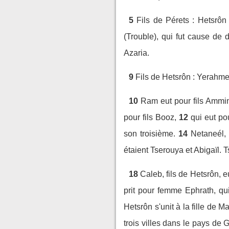
5
Fils de Pérets : Hetsrôn
(Trouble), qui fut cause de d
Azaria.
9
Fils de Hetsrôn : Yerahme
10
Ram eut pour fils Ammin
pour fils Booz,
12
qui eut pou
son troisième.
14
Netaneél,
étaient Tserouya et Abigaïl. T
18
Caleb, fils de Hetsrôn, e
prit pour femme Ephrath, qu
Hetsrôn s'unit à la fille de 
trois villes dans le pays de 