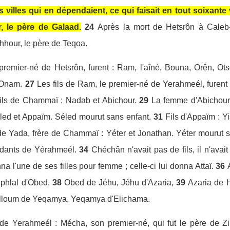
s villes qui en dépendaient, ce qui faisait en tout soixante 
, le père de Galaad.
24
Après la mort de Hetsrôn à Caleb
chhour, le père de Teqoa.
premier-né de Hetsrôn, furent : Ram, l'aîné, Bouna, Orên, Ots
 Onam.
27
Les fils de Ram, le premier-né de Yerahmeél, furent
ils de Chammaï : Nadab et Abichour.
29
La femme d'Abichour s
led et Appaïm. Séled mourut sans enfant.
31
Fils d'Appaïm : Y
de Yada, frère de Chammaï : Yéter et Jonathan. Yéter mourut s
ndants de Yérahmeél.
34
Chéchân n'avait pas de fils, il n'avait
nna l'une de ses filles pour femme ; celle-ci lui donna Attaï.
36
phlal d'Obed,
38
Obed de Jéhu, Jéhu d'Azaria,
39
Azaria de H
lloum de Yeqamya, Yeqamya d'Elichama.
e de Yerahmeél : Mécha, son premier-né, qui fut le père de Z