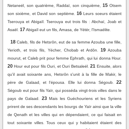
15
Netaneél, son quatrième, Raddaï, son cinquième,
Otsem
16
son sixième, et David son septième.
Leurs soeurs étaient
Tserouya et Abigaïl. Tserouya eut trois fils : Abchaï, Joab et
17
Asaël.
Abigaïl eut un fils, Amasa, de Yétér, l'Ismaélite.
18
Caleb, fils de Hetsrôn, eut de sa femme Azouba une fille,
19
Yerioth, et trois fils, Yécher, Chobab et Ardôn.
Azouba
mourut, et Caleb prit pour femme Ephrath, qui lui donna Hour.
20
21
Hour eut pour fils Ouri, et Ouri Betsaleél.
Ensuite, alors
qu'il avait soixante ans, Hetsrôn s'unit à la fille de Makir, le
22
père de Galaad, et l'épousa. Elle lui donna Ségoub.
Ségoub eut pour fils Yaïr, qui posséda vingt-trois villes dans le
23
pays de Galaad.
Mais les Guéchouriens et les Syriens
prirent de ses descendants les bourgs de Yaïr ainsi que la ville
de Qenath et les villes qui en dépendaient, ce qui faisait en
tout soixante villes. Tous ceux qui y habitaient étaient des