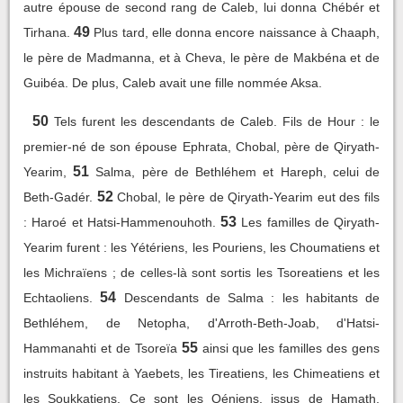
autre épouse de second rang de Caleb, lui donna Chébér et
49
Tirhana.
Plus tard, elle donna encore naissance à Chaaph,
le père de Madmanna, et à Cheva, le père de Makbéna et de
Guibéa. De plus, Caleb avait une fille nommée Aksa.
50
Tels furent les descendants de Caleb. Fils de Hour : le
premier-né de son épouse Ephrata, Chobal, père de Qiryath-
51
Yearim,
Salma, père de Bethléhem et Hareph, celui de
52
Beth-Gadér.
Chobal, le père de Qiryath-Yearim eut des fils
53
: Haroé et Hatsi-Hammenouhoth.
Les familles de Qiryath-
Yearim furent : les Yétériens, les Pouriens, les Choumatiens et
les Michraïens ; de celles-là sont sortis les Tsoreatiens et les
54
Echtaoliens.
Descendants de Salma : les habitants de
Bethléhem, de Netopha, d'Arroth-Beth-Joab, d'Hatsi-
55
Hammanahti et de Tsoreïa
ainsi que les familles des gens
instruits habitant à Yaebets, les Tireatiens, les Chimeatiens et
les Soukkatiens. Ce sont les Qéniens, issus de Hamath,