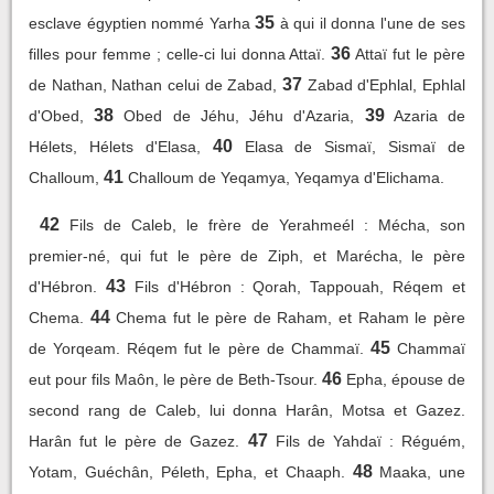
35
esclave égyptien nommé Yarha
à qui il donna l'une de ses
36
filles pour femme ; celle-ci lui donna Attaï.
Attaï fut le père
37
de Nathan, Nathan celui de Zabad,
Zabad d'Ephlal, Ephlal
38
39
d'Obed,
Obed de Jéhu, Jéhu d'Azaria,
Azaria de
40
Hélets, Hélets d'Elasa,
Elasa de Sismaï, Sismaï de
41
Challoum,
Challoum de Yeqamya, Yeqamya d'Elichama.
42
Fils de Caleb, le frère de Yerahmeél : Mécha, son
premier-né, qui fut le père de Ziph, et Marécha, le père
43
d'Hébron.
Fils d'Hébron : Qorah, Tappouah, Réqem et
44
Chema.
Chema fut le père de Raham, et Raham le père
45
de Yorqeam. Réqem fut le père de Chammaï.
Chammaï
46
eut pour fils Maôn, le père de Beth-Tsour.
Epha, épouse de
second rang de Caleb, lui donna Harân, Motsa et Gazez.
47
Harân fut le père de Gazez.
Fils de Yahdaï : Réguém,
48
Yotam, Guéchân, Péleth, Epha, et Chaaph.
Maaka, une