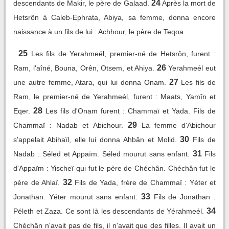
24
descendants de Makir, le père de Galaad.
Après la mort de
Hetsrôn à Caleb-Ephrata, Abiya, sa femme, donna encore
naissance à un fils de lui : Achhour, le père de Teqoa.
25
Les fils de Yerahmeél, premier-né de Hetsrôn, furent :
26
Ram, l'aîné, Bouna, Orên, Otsem, et Ahiya.
Yerahmeél eut
27
une autre femme, Atara, qui lui donna Onam.
Les fils de
Ram, le premier-né de Yerahmeél, furent : Maats, Yamîn et
28
Eqer.
Les fils d'Onam furent : Chammaï et Yada. Fils de
29
Chammaï : Nadab et Abichour.
La femme d'Abichour
30
s'appelait Abihaïl, elle lui donna Ahbân et Molid.
Fils de
31
Nadab : Séled et Appaïm. Séled mourut sans enfant.
Fils
d'Appaïm : Yischeï qui fut le père de Chéchân. Chéchân fut le
32
père de Ahlaï.
Fils de Yada, frère de Chammaï : Yéter et
33
Jonathan. Yéter mourut sans enfant.
Fils de Jonathan :
34
Péleth et Zaza. Ce sont là les descendants de Yérahmeél.
Chéchân n'avait pas de fils, il n'avait que des filles. Il avait un