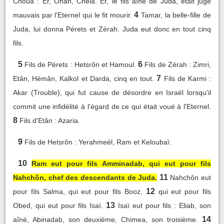
Choua : Er, Onân, Chéla. Er, le fils aîné de Juda, était jugé
4
mauvais par l'Eternel qui le fit mourir.
Tamar, la belle-fille de
Juda, lui donna Pérets et Zérah. Juda eut donc en tout cinq
fils.
5
6
Fils de Pérets : Hetsrôn et Hamoul.
Fils de Zérah : Zimri,
7
Etân, Hémân, Kalkol et Darda, cinq en tout.
Fils de Karmi :
Akar (Trouble), qui fut cause de désordre en Israël lorsqu'il
commit une infidélité à l'égard de ce qui était voué à l'Eternel.
8
Fils d'Etân : Azaria.
9
Fils de Hetsrôn : Yerahmeél, Ram et Keloubaï.
10
Ram eut pour fils Amminadab, qui eut pour fils
11
Nahchôn, chef des descendants de Juda.
Nahchôn eut
12
pour fils Salma, qui eut pour fils Booz,
qui eut pour fils
13
Obed, qui eut pour fils Isaï.
Isaï eut pour fils : Eliab, son
14
aîné, Abinadab, son deuxième, Chimea, son troisième.