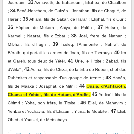
33
Jourdain ;
Azmaveth, de Baharoum ; Eliahba, de Chaalbôn
34
;
Bené-Haschem, de Guizôn ; Jonathan, fils de Chagué, de
35
Harar ;
Ahiam, fils de Sakar, de Harar ; Eliphal, fils d'Our ;
36
37
Hépher, de Mekéra ; Ahiya, de Palôn ;
Hetsro, de
38
Karmel ; Naaraï, fils d'Ezbaï ;
Joël, frère de Nathan ;
39
Mibhar, fils d'Hagri ;
Tséleq, l'Ammonite ; Nahraï, de
40
Béroth, qui portait les armes de Joab, fils de Tserouya.
Ira
41
et Gareb, tous deux de Yétér,
Urie, le Hittite ; Zabad, fils
42
d'Ahlaï ;
Adina, fils de Chiza, de la tribu de Ruben, chef des
43
Rubénites et responsable d'un groupe de trente ;
Hanân,
44
fils de Maaka ; Josaphat, de Mitni ;
Ouzia, d'Achtaroth,
45
Chama et Yehiel, fils de Hotam, d'Aroër ;
Yediaël, fils de
46
Chimri ; Yoha, son frère, le Titsite ;
Eliel, de Mahavim ;
47
Yeribaï et Yochavia, fils d'Elnaam ; Yitma, le Moabite ;
Eliel,
Obed et Yaasiel, de Metsobaya.