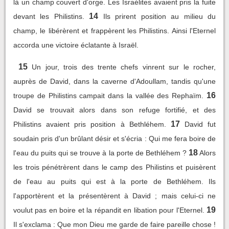
là un champ couvert d'orge. Les Israélites avaient pris la fuite
14
devant les Philistins.
Ils prirent position au milieu du
champ, le libérèrent et frappèrent les Philistins. Ainsi l'Eternel
accorda une victoire éclatante à Israël.
15
Un jour, trois des trente chefs vinrent sur le rocher,
auprès de David, dans la caverne d'Adoullam, tandis qu'une
16
troupe de Philistins campait dans la vallée des Rephaïm.
David se trouvait alors dans son refuge fortifié, et des
17
Philistins avaient pris position à Bethléhem.
David fut
soudain pris d'un brûlant désir et s'écria : Qui me fera boire de
18
l'eau du puits qui se trouve à la porte de Bethléhem ?
Alors
les trois pénétrèrent dans le camp des Philistins et puisèrent
de l'eau au puits qui est à la porte de Bethléhem. Ils
l'apportèrent et la présentèrent à David ; mais celui-ci ne
19
voulut pas en boire et la répandit en libation pour l'Eternel.
Il s'exclama : Que mon Dieu me garde de faire pareille chose !