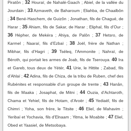
32
Piratôn ;
Houraï, de Nahalé-Gaach ; Abiel, de la vallée du
33
Jourdain ;
Azmaveth, de Baharoum ; Eliahba, de Chaalbôn
34
;
Bené-Haschem, de Guizôn ; Jonathan, fils de Chagué, de
35
Harar ;
Ahiam, fils de Sakar, de Harar ; Eliphal, fils d'Our ;
36
37
Hépher, de Mekéra ; Ahiya, de Palôn ;
Hetsro, de
38
Karmel ; Naaraï, fils d'Ezbaï ;
Joël, frère de Nathan ;
39
Mibhar, fils d'Hagri ;
Tséleq, l'Ammonite ; Nahraï, de
40
Béroth, qui portait les armes de Joab, fils de Tserouya.
Ira
41
et Gareb, tous deux de Yétér,
Urie, le Hittite ; Zabad, fils
42
d'Ahlaï ;
Adina, fils de Chiza, de la tribu de Ruben, chef des
43
Rubénites et responsable d'un groupe de trente ;
Hanân,
44
fils de Maaka ; Josaphat, de Mitni ;
Ouzia, d'Achtaroth,
45
Chama et Yehiel, fils de Hotam, d'Aroër ;
Yediaël, fils de
46
Chimri ; Yoha, son frère, le Titsite ;
Eliel, de Mahavim ;
47
Yeribaï et Yochavia, fils d'Elnaam ; Yitma, le Moabite ;
Eliel,
Obed et Yaasiel, de Metsobaya.