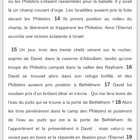
où les Philistins s'étaient rassemblés pour la bataille. Il y avait
là un champ couvert d'orge. Les Israélites avaient pris la fuite
14
devant les Philistins.
Ils prirent position au milieu du
champ, le libérèrent et frappèrent les Philistins. Ainsi l'Eternel
accorda une victoire éclatante à Israël.
15
Un jour, trois des trente chefs vinrent sur le rocher,
auprès de David, dans la caverne d'Adoullam, tandis qu'une
16
troupe de Philistins campait dans la vallée des Rephaïm.
David se trouvait alors dans son refuge fortifié, et des
17
Philistins avaient pris position à Bethléhem.
David fut
soudain pris d'un brûlant désir et s'écria : Qui me fera boire de
18
l'eau du puits qui se trouve à la porte de Bethléhem ?
Alors
les trois pénétrèrent dans le camp des Philistins et puisèrent
de l'eau au puits qui est à la porte de Bethléhem. Ils
l'apportèrent et la présentèrent à David ; mais celui-ci ne
19
voulut pas en boire et la répandit en libation pour l'Eternel.