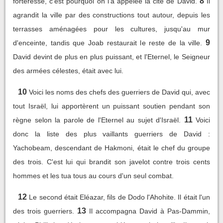
8
forteresse, c'est pourquoi on l'a appelée la cité de David.
Il
agrandit la ville par des constructions tout autour, depuis les
terrasses aménagées pour les cultures, jusqu'au mur
9
d'enceinte, tandis que Joab restaurait le reste de la ville.
David devint de plus en plus puissant, et l'Eternel, le Seigneur
des armées célestes, était avec lui.
10
Voici les noms des chefs des guerriers de David qui, avec
tout Israël, lui apportèrent un puissant soutien pendant son
11
règne selon la parole de l'Eternel au sujet d'Israël.
Voici
donc la liste des plus vaillants guerriers de David :
Yachobeam, descendant de Hakmoni, était le chef du groupe
des trois. C'est lui qui brandit son javelot contre trois cents
hommes et les tua tous au cours d'un seul combat.
12
Le second était Eléazar, fils de Dodo l'Ahohite. Il était l'un
13
des trois guerriers.
Il accompagna David à Pas-Dammin,