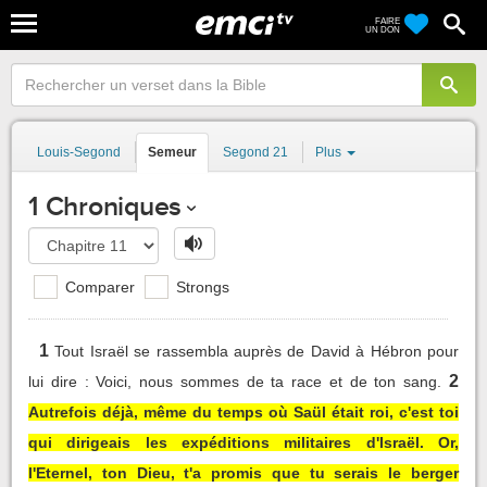
FAIRE
UN DON
Louis-Segond
Semeur
Segond 21
Plus
1 Chroniques
Comparer
Strongs
1
Tout Israël se rassembla auprès de David à Hébron pour
2
lui dire : Voici, nous sommes de ta race et de ton sang.
Autrefois déjà, même du temps où Saül était roi, c'est toi
qui dirigeais les expéditions militaires d'Israël. Or,
l'Eternel, ton Dieu, t'a promis que tu serais le berger