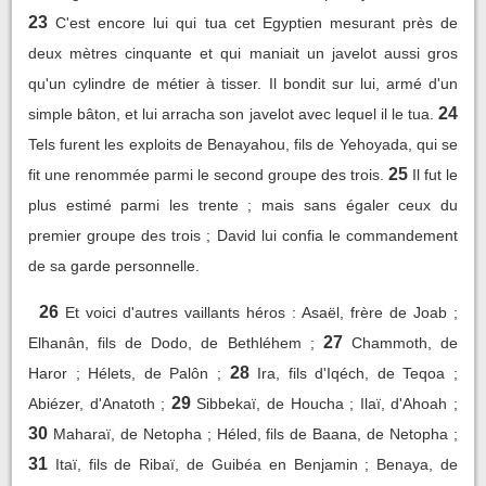
23
C'est encore lui qui tua cet Egyptien mesurant près de
deux mètres cinquante et qui maniait un javelot aussi gros
qu'un cylindre de métier à tisser. Il bondit sur lui, armé d'un
24
simple bâton, et lui arracha son javelot avec lequel il le tua.
Tels furent les exploits de Benayahou, fils de Yehoyada, qui se
25
fit une renommée parmi le second groupe des trois.
Il fut le
plus estimé parmi les trente ; mais sans égaler ceux du
premier groupe des trois ; David lui confia le commandement
de sa garde personnelle.
26
Et voici d'autres vaillants héros : Asaël, frère de Joab ;
27
Elhanân, fils de Dodo, de Bethléhem ;
Chammoth, de
28
Haror ; Hélets, de Palôn ;
Ira, fils d'Iqéch, de Teqoa ;
29
Abiézer, d'Anatoth ;
Sibbekaï, de Houcha ; Ilaï, d'Ahoah ;
30
Maharaï, de Netopha ; Héled, fils de Baana, de Netopha ;
31
Itaï, fils de Ribaï, de Guibéa en Benjamin ; Benaya, de