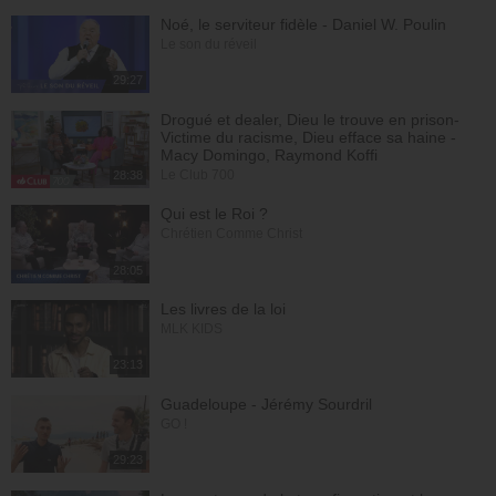
Noé, le serviteur fidèle - Daniel W. Poulin
Le son du réveil
29:27
Drogué et dealer, Dieu le trouve en prison-
Victime du racisme, Dieu efface sa haine -
Macy Domingo, Raymond Koffi
Le Club 700
28:38
Qui est le Roi ?
Chrétien Comme Christ
28:05
Les livres de la loi
MLK KIDS
23:13
Guadeloupe - Jérémy Sourdril
GO !
29:23