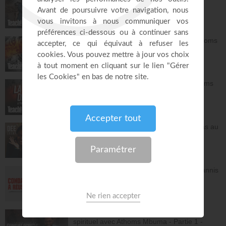
Athoms Mbuma
Teach!
29:32
La grâce de Dieu à travers les âges - Athoms
Mbuma
Teach!
30:12
L'espérance de l'avenir selon Dieu - Athoms
Mbuma
Teach!
30:49
Frittata à la Dee avec salade - Tu n'es pas au
contrôle mais c'est Dieu qui contrôle ! -
Deelicious avec Dena Mwana
DEElicious
26:14
Avec Dieu, tu es condamné à réussir - Yannis
Gautier
Face à Face
32:17
LIVE TEACH! - Les réalités du combat
spirituel avec Athoms Mbuma - Partie 1 -