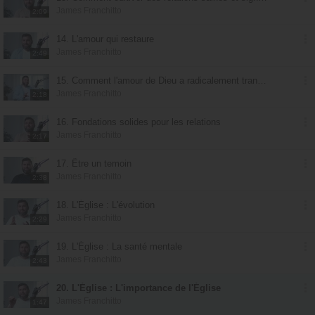
James Franchitto
2:09
14. L'amour qui restaure
James Franchitto
2:49
15. Comment l'amour de Dieu a radicalement transformé ma vie
James Franchitto
2:18
16. Fondations solides pour les relations
James Franchitto
2:17
17. Être un temoin
James Franchitto
2:38
18. L'Église : L'évolution
James Franchitto
2:29
19. L'Église : La santé mentale
James Franchitto
2:43
20. L'Église : L'importance de l'Église
James Franchitto
1:47