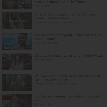
Michael Lebeau et Aurélie Tchatchou
Live Spéciaux
223:49
Tu es le Dieu qui guérit - Anne-Clémence
Rouffet, Gordon Zamor
Instrumental - Atmosphère de prière
28:34
Ancien membre de gang, Jésus m'a sorti de
la rue - Israël
C'est mon histoire
13:32
Dieu peut racheter tes erreurs - Audrey Mack
ZONE RAPHA
27:52
Vous pouvez compter sur les promesses de
Dieu - Bayless Conley
Réponses avec "Bayless Conley"
27:02
L'Epître aux Hébreux (épisode 26) - Ayyad
Zarif
Toute la Bible