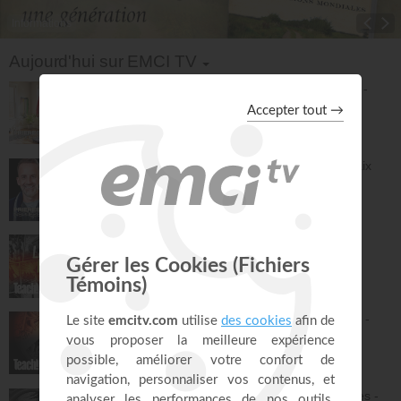
Informations
Toggle Dropdown
Aujourd'hui sur EMCI TV
2500 PAS EN 30 MIN - Marche bien-être -
Jérémy Sourdril
Prières inspirées
30:23
Prières et déclarations pour dormir en paix
(3e édition) - Jérémy Sourdril
Prières inspirées
28:30
La grande histoire de la Bible - Athoms
Mbuma
Teach!
30:08
Du jardin d'Éden à la nouvelle Jérusalem -
Athoms Mbuma
Teach!
32:08
L'alliance : le Dieu qui tient ses promesses -