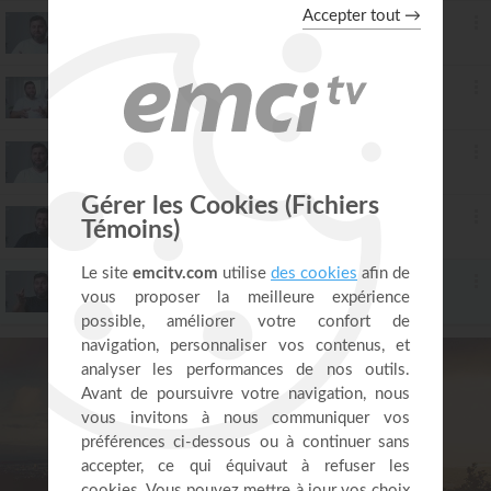
21. L'Église : Répondre aux besoins
James Franchitto
2:03
22. L'Église : Croissance spirituelle
James Franchitto
2:50
23. L'Église : une famille
James Franchitto
2:29
24. Le doute
James Franchitto
2:01
25. Les valeurs
James Franchitto
2:42