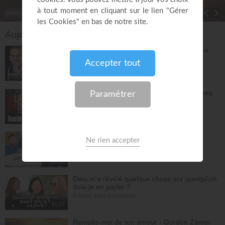
Informations
Toggle Dropdown
Aujourd'hui sur EMCI TV
Prières et déclarations pour dormir en paix
(3e édition) - Jérémy Sourdril
Prières inspirées
28:30
L'espérance de l'avenir selon Dieu - Athoms
Mbuma
Teach!
30:49
La préparation au mariage - Philippe Bak
Bonjour chez vous !
28:16
Dieu m'a révélé quelque chose sur quelqu'un,
dois-je en parler ?
À table avec Annabelle
41:37
Remplis-moi de ton amour - Gordon Zamor