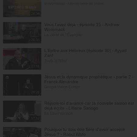
Instrumental - Atmosphère de prière
28:34
Vous l'avez déjà - épisode 15 - Andrew
Wommack
La Vérité de l'Évangile
26:34
L'Epître aux Hébreux (épisode 30) - Ayyad
Zarif
Toute la Bible
23:31
Jésus et la dynamique prophétique - partie 2 -
Franck Alexandre
Gospel Vision Center
28:28
Réjouis-toi d'avance car ta nouvelle saison est
déjà écrite - Lilliane Sanogo
En Eau Profonde
57:52
Pourquoi tu dois être fière d'avoir accepté
Jésus ? - Raoul Wafo