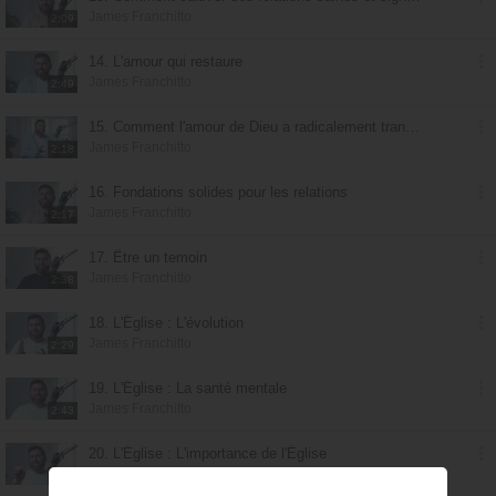
James Franchitto
2:09
14. L'amour qui restaure
James Franchitto
2:49
15. Comment l'amour de Dieu a radicalement transformé ma vie
James Franchitto
2:18
16. Fondations solides pour les relations
James Franchitto
2:17
17. Être un temoin
James Franchitto
2:38
18. L'Église : L'évolution
James Franchitto
2:29
19. L'Église : La santé mentale
James Franchitto
2:43
20. L'Église : L'importance de l'Église
James Franchitto
1:47