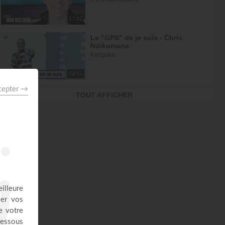
17:07
Le "GPS" de je suis - Chris
Ndikumana
Kanguka
59:51
Dieu peut racheter tes erreurs -
TOUT AFFICHER
Audrey Mack
ZONE RAPHA
27:52
Ce que l'esprit dit aux églises -
Partie 4 - Mario Massicotte
Pain de vie
28:31
Le changement est nécessaire -
partie 1 - Joyce Meyer
Vivre pleinement sa vie !