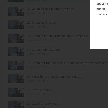
2:08
11. Maintenir des relations solides
James Franchitto
2:04
12. Situation de crise
James Franchitto
2:19
13. Comment cultiver des relations saines et significatives
James Franchitto
2:09
14. L'amour qui restaure
James Franchitto
2:49
15. Comment l'amour de Dieu a radicalement transformé m
James Franchitto
2:18
16. Fondations solides pour les relations
James Franchitto
2:17
17. Être un temoin
James Franchitto
2:38
18. L'Église : L'évolution
James Franchitto