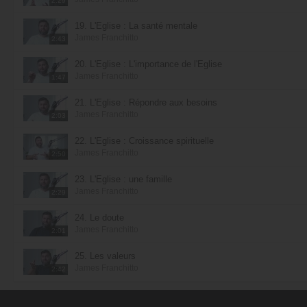
2:29
19. L'Église : La santé mentale
James Franchitto
2:43
20. L'Église : L'importance de l'Église
James Franchitto
1:47
21. L'Église : Répondre aux besoins
James Franchitto
2:03
22. L'Église : Croissance spirituelle
James Franchitto
2:50
23. L'Église : une famille
James Franchitto
2:29
24. Le doute
James Franchitto
2:01
25. Les valeurs
James Franchitto
2:42