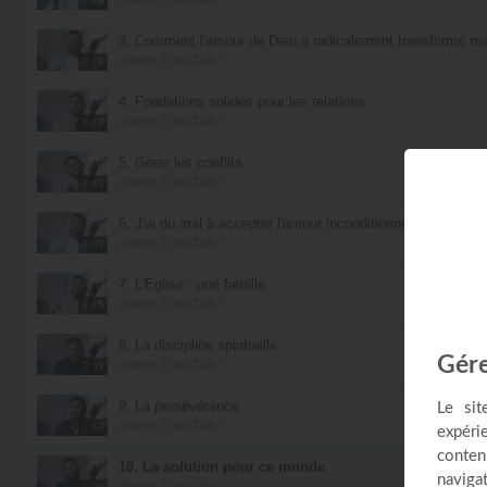
2:49
3. Comment l'amour de Dieu a radicalement transformé ma
James Franchitto
2:18
4. Fondations solides pour les relations
James Franchitto
2:17
5. Gérer les conflits
James Franchitto
2:41
6. J'ai du mal à accepter l'amour inconditionnel de Dieu
James Franchitto
2:07
7. L'Église : une famille
James Franchitto
3:15
8. La discipline spirituelle
James Franchitto
2:11
9. La persévérance
James Franchitto
1:42
10. La solution pour ce monde
James Franchitto