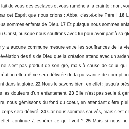
fait de vous des esclaves et vous ramène à la crainte : non, vous
par cet Esprit que nous crions : Abba, c'est-à-dire Père !
16
L
us sommes enfants de Dieu.
17
Et puisque nous sommes enfant
u Christ, puisque nous souffrons avec lui pour avoir part à sa gl
il n'y a aucune commune mesure entre les souffrances de la vie
 révélation des fils de Dieu que la création attend avec un ardent
la ne s'est pas produit de son gré, mais à cause de celui qui 
création elle-même sera délivrée de la puissance de corruption 
nt dans la gloire.
22
Nous le savons bien, en effet : jusqu'à prés
 les douleurs d'un enfantement.
23
Elle n'est pas seule à gém
e, nous gémissons du fond du coeur, en attendant d'être plein
 corps sera délivré.
24
Car nous sommes sauvés, mais c'est en 
effet, continue à espérer ce qu'il voit ?
25
Mais si nous ne