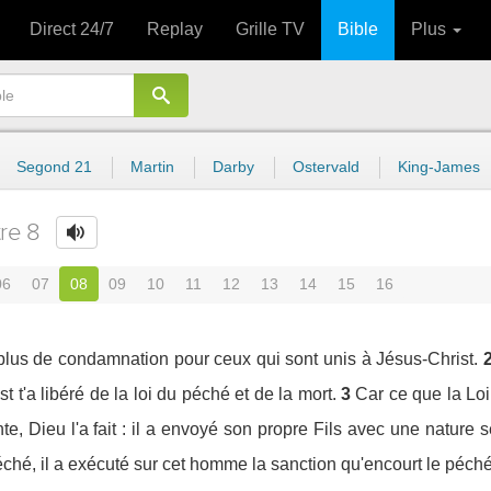
Direct 24/7
Replay
Grille TV
Bible
Plus
Segond 21
Martin
Darby
Ostervald
King-James
tre 8
06
07
08
09
10
11
12
13
14
15
16
 plus de condamnation pour ceux qui sont unis à Jésus-Christ.
 t'a libéré de la loi du péché et de la mort.
3
Car ce que la Loi 
te, Dieu l'a fait : il a envoyé son propre Fils avec une natur
ché, il a exécuté sur cet homme la sanction qu'encourt le péché