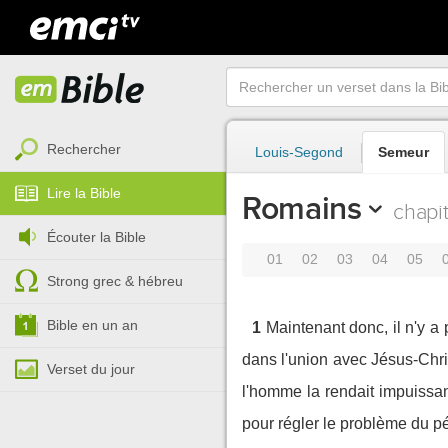
Rechercher
Louis-Segond
Semeur
Lire la Bible
Romains
chapi
Écouter la Bible
01
02
03
04
05
Strong grec & hébreu
Bible en un an
1
Maintenant donc, il n'y a
dans l'union avec Jésus-Christ
Verset du jour
l'homme la rendait impuissan
pour régler le problème du pé