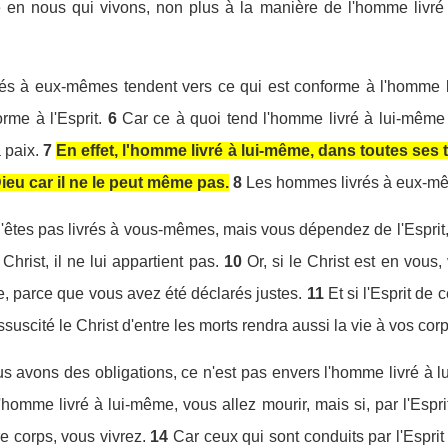
ite en nous qui vivons, non plus à la manière de l'homme liv
rés à eux-mêmes tendent vers ce qui est conforme à l'homme li
rme à l'Esprit.
6
Car ce à quoi tend l'homme livré à lui-même
a paix.
7
En effet, l'homme livré à lui-même, dans toutes ses 
ieu car il ne le peut même pas.
8
Les hommes livrés à eux-mêm
n'êtes pas livrés à vous-mêmes, mais vous dépendez de l'Esprit,
Christ, il ne lui appartient pas.
10
Or, si le Christ est en vous
ie, parce que vous avez été déclarés justes.
11
Et si l'Esprit de 
ssuscité le Christ d'entre les morts rendra aussi la vie à vos cor
ous avons des obligations, ce n'est pas envers l'homme livré à 
'homme livré à lui-même, vous allez mourir, mais si, par l'Espr
 corps, vous vivrez.
14
Car ceux qui sont conduits par l'Esprit