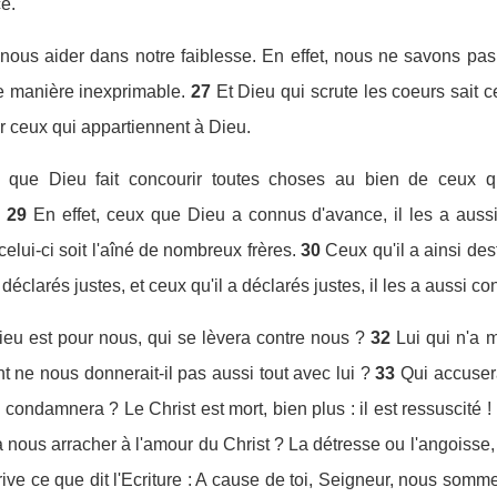
e.
nous aider dans notre faiblesse. En effet, nous ne savons pas 
e manière inexprimable.
27
Et Dieu qui scrute les coeurs sait ce
r ceux qui appartiennent à Dieu.
que Dieu fait concourir toutes choses au bien de ceux qu
29
En effet, ceux que Dieu a connus d'avance, il les a auss
celui-ci soit l'aîné de nombreux frères.
30
Ceux qu'il a ainsi dest
 déclarés justes, et ceux qu'il a déclarés justes, il les a aussi con
ieu est pour nous, qui se lèvera contre nous ?
32
Lui qui n'a 
 ne nous donnerait-il pas aussi tout avec lui ?
33
Qui accuser
 condamnera ? Le Christ est mort, bien plus : il est ressuscité ! I
 nous arracher à l'amour du Christ ? La détresse ou l'angoisse, 
rive ce que dit l'Ecriture : A cause de toi, Seigneur, nous som