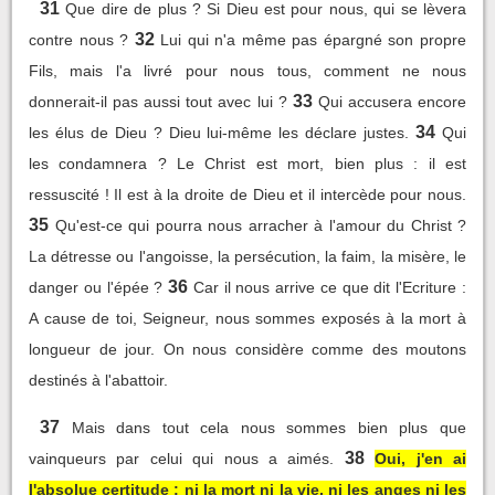
31
Que dire de plus ? Si Dieu est pour nous, qui se lèvera
32
contre nous ?
Lui qui n'a même pas épargné son propre
Fils, mais l'a livré pour nous tous, comment ne nous
33
donnerait-il pas aussi tout avec lui ?
Qui accusera encore
34
les élus de Dieu ? Dieu lui-même les déclare justes.
Qui
les condamnera ? Le Christ est mort, bien plus : il est
ressuscité ! Il est à la droite de Dieu et il intercède pour nous.
35
Qu'est-ce qui pourra nous arracher à l'amour du Christ ?
La détresse ou l'angoisse, la persécution, la faim, la misère, le
36
danger ou l'épée ?
Car il nous arrive ce que dit l'Ecriture :
A cause de toi, Seigneur, nous sommes exposés à la mort à
longueur de jour. On nous considère comme des moutons
destinés à l'abattoir.
37
Mais dans tout cela nous sommes bien plus que
38
vainqueurs par celui qui nous a aimés.
Oui, j'en ai
l'absolue certitude : ni la mort ni la vie, ni les anges ni les