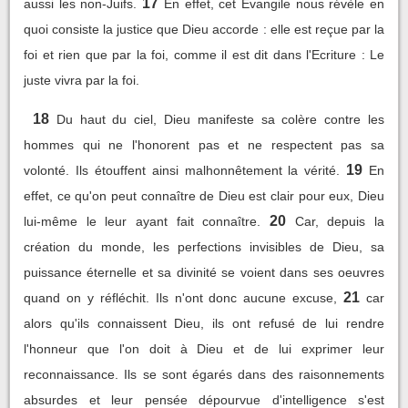
17
aussi les non-Juifs.
En effet, cet Evangile nous révèle en
quoi consiste la justice que Dieu accorde : elle est reçue par la
foi et rien que par la foi, comme il est dit dans l'Ecriture : Le
juste vivra par la foi.
18
Du haut du ciel, Dieu manifeste sa colère contre les
hommes qui ne l'honorent pas et ne respectent pas sa
19
volonté. Ils étouffent ainsi malhonnêtement la vérité.
En
effet, ce qu'on peut connaître de Dieu est clair pour eux, Dieu
20
lui-même le leur ayant fait connaître.
Car, depuis la
création du monde, les perfections invisibles de Dieu, sa
puissance éternelle et sa divinité se voient dans ses oeuvres
21
quand on y réfléchit. Ils n'ont donc aucune excuse,
car
alors qu'ils connaissent Dieu, ils ont refusé de lui rendre
l'honneur que l'on doit à Dieu et de lui exprimer leur
reconnaissance. Ils se sont égarés dans des raisonnements
absurdes et leur pensée dépourvue d'intelligence s'est