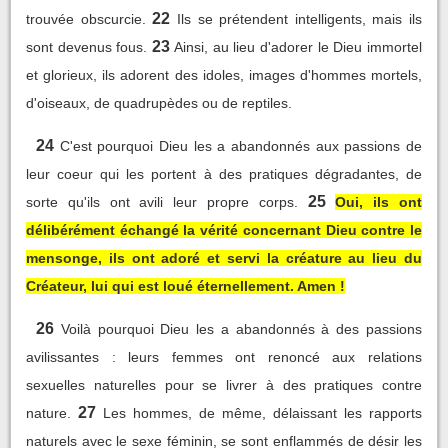
22
trouvée obscurcie.
Ils se prétendent intelligents, mais ils
23
sont devenus fous.
Ainsi, au lieu d'adorer le Dieu immortel
et glorieux, ils adorent des idoles, images d'hommes mortels,
d'oiseaux, de quadrupèdes ou de reptiles.
24
C'est pourquoi Dieu les a abandonnés aux passions de
leur coeur qui les portent à des pratiques dégradantes, de
25
sorte qu'ils ont avili leur propre corps.
Oui, ils ont
délibérément échangé la vérité concernant Dieu contre le
mensonge, ils ont adoré et servi la créature au lieu du
Créateur, lui qui est loué éternellement. Amen !
26
Voilà pourquoi Dieu les a abandonnés à des passions
avilissantes : leurs femmes ont renoncé aux relations
sexuelles naturelles pour se livrer à des pratiques contre
27
nature.
Les hommes, de même, délaissant les rapports
naturels avec le sexe féminin, se sont enflammés de désir les