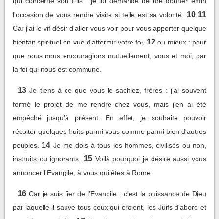
qui concerne son Fils : je lui demande de me donner enfin
10
11
l'occasion de vous rendre visite si telle est sa volonté.
Car j'ai le vif désir d'aller vous voir pour vous apporter quelque
12
bienfait spirituel en vue d'affermir votre foi,
ou mieux : pour
que nous nous encouragions mutuellement, vous et moi, par
la foi qui nous est commune.
13
Je tiens à ce que vous le sachiez, frères : j'ai souvent
formé le projet de me rendre chez vous, mais j'en ai été
empêché jusqu'à présent. En effet, je souhaite pouvoir
récolter quelques fruits parmi vous comme parmi bien d'autres
14
peuples.
Je me dois à tous les hommes, civilisés ou non,
15
instruits ou ignorants.
Voilà pourquoi je désire aussi vous
annoncer l'Evangile, à vous qui êtes à Rome.
16
Car je suis fier de l'Evangile : c'est la puissance de Dieu
par laquelle il sauve tous ceux qui croient, les Juifs d'abord et