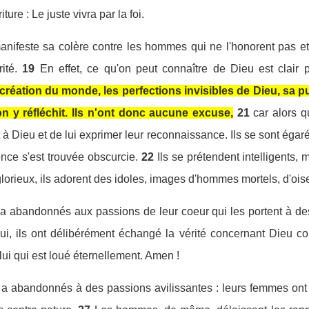
iture : Le juste vivra par la foi.
anifeste sa colère contre les hommes qui ne l'honorent pas et 
ité.
19
En effet, ce qu'on peut connaître de Dieu est clair 
 création du monde, les perfections invisibles de Dieu, sa pu
 y réfléchit. Ils n'ont donc aucune excuse,
21
car alors q
t à Dieu et de lui exprimer leur reconnaissance. Ils se sont ég
nce s'est trouvée obscurcie.
22
Ils se prétendent intelligents, 
glorieux, ils adorent des idoles, images d'hommes mortels, d'oi
 a abandonnés aux passions de leur coeur qui les portent à des
ui, ils ont délibérément échangé la vérité concernant Dieu con
lui qui est loué éternellement. Amen !
 a abandonnés à des passions avilissantes : leurs femmes ont 