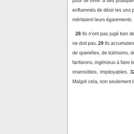
pour se livrer à des pratique
enflammés de désir les uns p
méritaient leurs égarements.
28
Ils n'ont pas jugé bon d
ne doit pas.
29
Ils accumulent
de querelles, de trahisons, 
fanfarons, ingénieux à faire l
insensibles, impitoyables.
3
Malgré cela, non seulement il