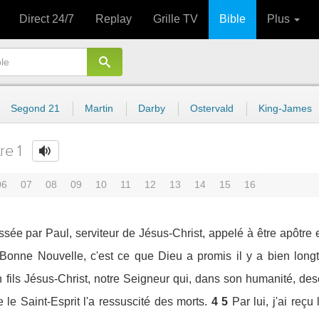
Direct 24/7
Replay
Grille TV
Bible
Plus
Segond 21
Martin
Darby
Ostervald
King-James
re 1
06
07
08
09
10
11
12
13
14
15
16
essée par Paul, serviteur de Jésus-Christ, appelé à être apôtre
 Bonne Nouvelle, c'est ce que Dieu a promis il y a bien lon
n fils Jésus-Christ, notre Seigneur qui, dans son humanité, des
le Saint-Esprit l'a ressuscité des morts.
4
5
Par lui, j'ai reç