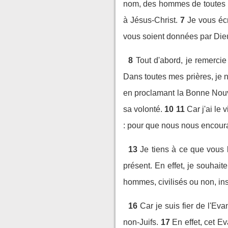
nom, des hommes de toutes le
à Jésus-Christ.
7
Je vous écr
vous soient données par Dieu
8
Tout d'abord, je remerci
Dans toutes mes prières, je n
en proclamant la Bonne Nouve
sa volonté.
10
11
Car j'ai le 
: pour que nous nous encoura
13
Je tiens à ce que vous l
présent. En effet, je souhai
hommes, civilisés ou non, ins
16
Car je suis fier de l'Eva
non-Juifs.
17
En effet, cet Ev