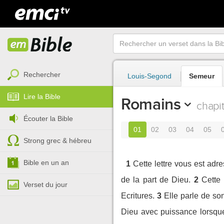
Rechercher
Louis-Segond
Semeur
Lire la Bible
Romains
chapit
Écouter la Bible
01
02
03
04
05
Strong grec & hébreu
Bible en un an
1
Cette lettre vous est adr
de la part de Dieu.
2
Cette
Verset du jour
Ecritures.
3
Elle parle de so
Dieu avec puissance lorsque 