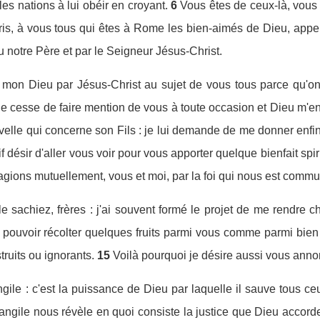
s nations à lui obéir en croyant.
6
Vous êtes de ceux-là, vous 
is, à vous tous qui êtes à Rome les bien-aimés de Dieu, appel
 notre Père et par le Seigneur Jésus-Christ.
e mon Dieu par Jésus-Christ au sujet de vous tous parce qu'on 
e cesse de faire mention de vous à toute occasion et Dieu m'en 
lle qui concerne son Fils : je lui demande de me donner enfin l
vif désir d'aller vous voir pour vous apporter quelque bienfait spiri
gions mutuellement, vous et moi, par la foi qui nous est comm
e sachiez, frères : j'ai souvent formé le projet de me rendre 
te pouvoir récolter quelques fruits parmi vous comme parmi bien
truits ou ignorants.
15
Voilà pourquoi je désire aussi vous anno
ngile : c'est la puissance de Dieu par laquelle il sauve tous ceu
angile nous révèle en quoi consiste la justice que Dieu accorde :