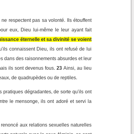
ne respectent pas sa volonté. Ils étouffent
pour eux, Dieu lui-même le leur ayant fait
issance éternelle et sa divinité se voient
u'ils connaissent Dieu, ils ont refusé de lui
arés dans des raisonnements absurdes et leur
mais ils sont devenus fous.
23
Ainsi, au lieu
seaux, de quadrupèdes ou de reptiles.
 pratiques dégradantes, de sorte qu'ils ont
tre le mensonge, ils ont adoré et servi la
renoncé aux relations sexuelles naturelles