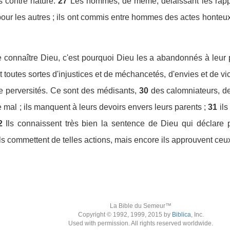
s contre nature.
27
Les hommes, de même, délaissant les rappo
our les autres ; ils ont commis entre hommes des actes honteux 
e connaître Dieu, c'est pourquoi Dieu les a abandonnés à leur p
 toutes sortes d'injustices et de méchancetés, d'envies et de vice
de perversités. Ce sont des médisants,
30
des calomniateurs, de
e mal ; ils manquent à leurs devoirs envers leurs parents ;
31
ils
2
Ils connaissent très bien la sentence de Dieu qui déclare 
s commettent de telles actions, mais encore ils approuvent ceux 
La Bible du Semeur™
Copyright © 1992, 1999, 2015 by
Biblica
, Inc.
Used with permission. All rights reserved worldwide.