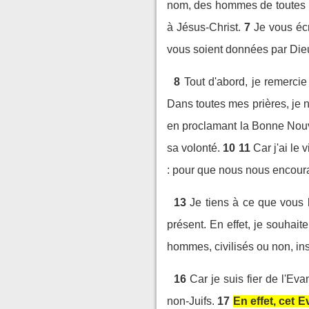
nom, des hommes de toutes le
à Jésus-Christ.
7
Je vous écr
vous soient données par Dieu
8
Tout d'abord, je remerci
Dans toutes mes prières, je n
en proclamant la Bonne Nouve
sa volonté.
10
11
Car j'ai le 
: pour que nous nous encoura
13
Je tiens à ce que vous l
présent. En effet, je souhai
hommes, civilisés ou non, ins
16
Car je suis fier de l'Eva
non-Juifs.
17
En effet, cet E