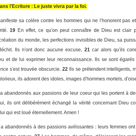
ans l'Ecriture : Le juste vivra par la foi.
anifeste sa colère contre les hommes qui ne l'honorent pas et 
ité.
19
En effet, ce qu'on peut connaître de Dieu est clair 
création du monde, les perfections invisibles de Dieu, sa puiss
échit. Ils n'ont donc aucune excuse,
21
car alors qu'ils con
ieu et de lui exprimer leur reconnaissance. Ils se sont égar
nce s'est trouvée obscurcie.
22
Ils se prétendent intelligents, 
glorieux, ils adorent des idoles, images d'hommes mortels, d'oi
 a abandonnés aux passions de leur coeur qui les portent à des
ui, ils ont délibérément échangé la vérité concernant Dieu con
lui qui est loué éternellement. Amen !
 a abandonnés à des passions avilissantes : leurs femmes ont 