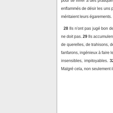
pour se livrer à des pratique
enflammés de désir les uns p
méritaient leurs égarements.
28
Ils n'ont pas jugé bon d
ne doit pas.
29
Ils accumulent
de querelles, de trahisons, 
fanfarons, ingénieux à faire l
insensibles, impitoyables.
3
Malgré cela, non seulement il