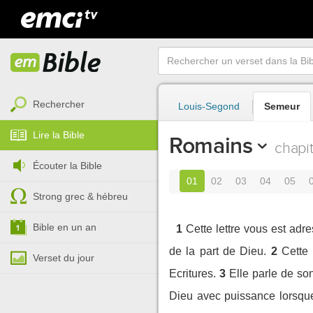
Rechercher
Louis-Segond
Semeur
Lire la Bible
Romains
chapit
Écouter la Bible
01
02
03
04
05
Strong grec & hébreu
Bible en un an
1
Cette lettre vous est adr
de la part de Dieu.
2
Cette
Verset du jour
Ecritures.
3
Elle parle de so
Dieu avec puissance lorsque 