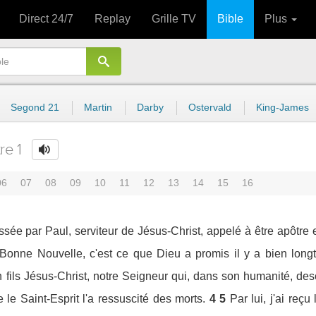
Direct 24/7
Replay
Grille TV
Bible
Plus
Segond 21
Martin
Darby
Ostervald
King-James
re 1
06
07
08
09
10
11
12
13
14
15
16
essée par Paul, serviteur de Jésus-Christ, appelé à être apôtre
 Bonne Nouvelle, c'est ce que Dieu a promis il y a bien lon
n fils Jésus-Christ, notre Seigneur qui, dans son humanité, des
le Saint-Esprit l'a ressuscité des morts.
4
5
Par lui, j'ai reç