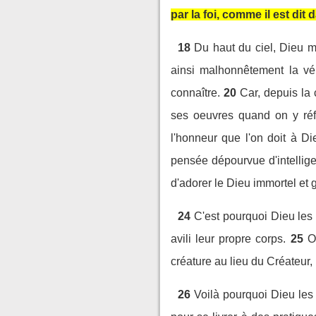
par la foi, comme il est dit d
18
Du haut du ciel, Dieu m
ainsi malhonnêtement la vér
connaître.
20
Car, depuis la 
ses oeuvres quand on y réfl
l'honneur que l'on doit à D
pensée dépourvue d'intellige
d'adorer le Dieu immortel et 
24
C'est pourquoi Dieu les
avili leur propre corps.
25
O
créature au lieu du Créateur, 
26
Voilà pourquoi Dieu les