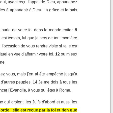
qui, ayant reçu l'appel de Dieu, appartenez
és à appartenir à Dieu. La grâce et la paix
parle de votre foi dans le monde entier.
9
est témoin, lui que je sers de tout mon être
'occasion de vous rendre visite si telle est
tuel en vue d'affermir votre foi,
12
ou mieux
une.
chez vous, mais j'en ai été empêché jusqu'à
 d'autres peuples.
14
Je me dois à tous les
ncer l'Evangile, à vous qui êtes à Rome.
x qui croient, les Juifs d'abord et aussi les
rde : elle est reçue par la foi et rien que