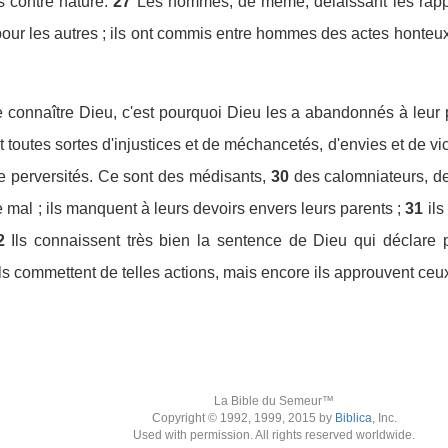
s contre nature.
27
Les hommes, de même, délaissant les rappo
our les autres ; ils ont commis entre hommes des actes honteux 
e connaître Dieu, c'est pourquoi Dieu les a abandonnés à leur p
 toutes sortes d'injustices et de méchancetés, d'envies et de vice
de perversités. Ce sont des médisants,
30
des calomniateurs, de
e mal ; ils manquent à leurs devoirs envers leurs parents ;
31
ils
2
Ils connaissent très bien la sentence de Dieu qui déclare 
s commettent de telles actions, mais encore ils approuvent ceux 
La Bible du Semeur™
Copyright © 1992, 1999, 2015 by
Biblica
, Inc.
Used with permission. All rights reserved worldwide.