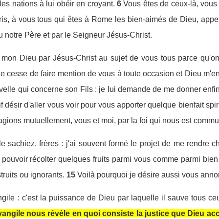
s nations à lui obéir en croyant.
6
Vous êtes de ceux-là, vous 
is, à vous tous qui êtes à Rome les bien-aimés de Dieu, appel
 notre Père et par le Seigneur Jésus-Christ.
e mon Dieu par Jésus-Christ au sujet de vous tous parce qu'on 
e cesse de faire mention de vous à toute occasion et Dieu m'en 
lle qui concerne son Fils : je lui demande de me donner enfin l
vif désir d'aller vous voir pour vous apporter quelque bienfait spiri
gions mutuellement, vous et moi, par la foi qui nous est comm
e sachiez, frères : j'ai souvent formé le projet de me rendre 
te pouvoir récolter quelques fruits parmi vous comme parmi bien
truits ou ignorants.
15
Voilà pourquoi je désire aussi vous anno
ngile : c'est la puissance de Dieu par laquelle il sauve tous ceu
vangile nous révèle en quoi consiste la justice que Dieu acco