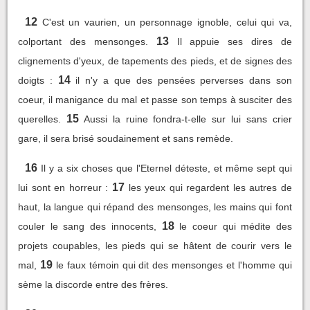
12
C'est un vaurien, un personnage ignoble, celui qui va,
13
colportant des mensonges.
Il appuie ses dires de
clignements d'yeux, de tapements des pieds, et de signes des
14
doigts :
il n'y a que des pensées perverses dans son
coeur, il manigance du mal et passe son temps à susciter des
15
querelles.
Aussi la ruine fondra-t-elle sur lui sans crier
gare, il sera brisé soudainement et sans remède.
16
Il y a six choses que l'Eternel déteste, et même sept qui
17
lui sont en horreur :
les yeux qui regardent les autres de
haut, la langue qui répand des mensonges, les mains qui font
18
couler le sang des innocents,
le coeur qui médite des
projets coupables, les pieds qui se hâtent de courir vers le
19
mal,
le faux témoin qui dit des mensonges et l'homme qui
sème la discorde entre des frères.