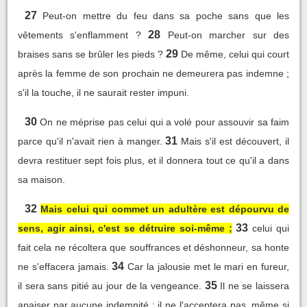
27
Peut-on mettre du feu dans sa poche sans que les
28
vêtements s'enflamment ?
Peut-on marcher sur des
29
braises sans se brûler les pieds ?
De même, celui qui court
après la femme de son prochain ne demeurera pas indemne ;
s'il la touche, il ne saurait rester impuni.
30
On ne méprise pas celui qui a volé pour assouvir sa faim
31
parce qu'il n'avait rien à manger.
Mais s'il est découvert, il
devra restituer sept fois plus, et il donnera tout ce qu'il a dans
sa maison.
32
Mais celui qui commet un adultère est dépourvu de
33
sens, agir ainsi, c'est se détruire soi-même ;
celui qui
fait cela ne récoltera que souffrances et déshonneur, sa honte
34
ne s'effacera jamais.
Car la jalousie met le mari en fureur,
35
il sera sans pitié au jour de la vengeance.
Il ne se laissera
apaiser par aucune indemnité ; il ne l'acceptera pas, même si