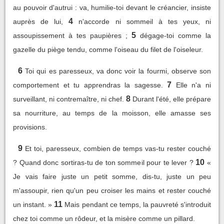
au pouvoir d'autrui : va, humilie-toi devant le créancier, insiste
4
auprès de lui,
n'accorde ni sommeil à tes yeux, ni
5
assoupissement à tes paupières ;
dégage-toi comme la
gazelle du piège tendu, comme l'oiseau du filet de l'oiseleur.
6
Toi qui es paresseux, va donc voir la fourmi, observe son
7
comportement et tu apprendras la sagesse.
Elle n'a ni
8
surveillant, ni contremaître, ni chef.
Durant l'été, elle prépare
sa nourriture, au temps de la moisson, elle amasse ses
provisions.
9
Et toi, paresseux, combien de temps vas-tu rester couché
10
? Quand donc sortiras-tu de ton sommeil pour te lever ?
«
Je vais faire juste un petit somme, dis-tu, juste un peu
m'assoupir, rien qu'un peu croiser les mains et rester couché
11
un instant. »
Mais pendant ce temps, la pauvreté s'introduit
chez toi comme un rôdeur, et la misère comme un pillard.