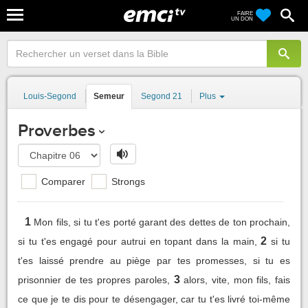
FAIRE
UN DON
Louis-Segond
Semeur
Segond 21
Plus
Proverbes
Comparer
Strongs
1
Mon fils, si tu t'es porté garant des dettes de ton prochain,
2
si tu t'es engagé pour autrui en topant dans la main,
si tu
t'es laissé prendre au piège par tes promesses, si tu es
3
prisonnier de tes propres paroles,
alors, vite, mon fils, fais
ce que je te dis pour te désengager, car tu t'es livré toi-même