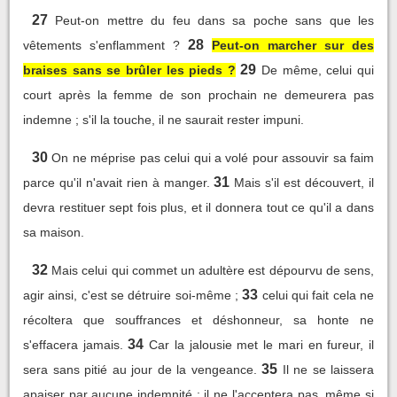
27
Peut-on mettre du feu dans sa poche sans que les
28
vêtements s'enflamment ?
Peut-on marcher sur des
29
braises sans se brûler les pieds ?
De même, celui qui
court après la femme de son prochain ne demeurera pas
indemne ; s'il la touche, il ne saurait rester impuni.
30
On ne méprise pas celui qui a volé pour assouvir sa faim
31
parce qu'il n'avait rien à manger.
Mais s'il est découvert, il
devra restituer sept fois plus, et il donnera tout ce qu'il a dans
sa maison.
32
Mais celui qui commet un adultère est dépourvu de sens,
33
agir ainsi, c'est se détruire soi-même ;
celui qui fait cela ne
récoltera que souffrances et déshonneur, sa honte ne
34
s'effacera jamais.
Car la jalousie met le mari en fureur, il
35
sera sans pitié au jour de la vengeance.
Il ne se laissera
apaiser par aucune indemnité ; il ne l'acceptera pas, même si