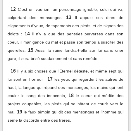
12
C'est un vaurien, un personnage ignoble, celui qui va,
13
colportant des mensonges.
Il appuie ses dires de
clignements d'yeux, de tapements des pieds, et de signes des
14
doigts :
il n'y a que des pensées perverses dans son
coeur, il manigance du mal et passe son temps à susciter des
15
querelles.
Aussi la ruine fondra-t-elle sur lui sans crier
gare, il sera brisé soudainement et sans remède.
16
Il y a six choses que l'Eternel déteste, et même sept qui
17
lui sont en horreur :
les yeux qui regardent les autres de
haut, la langue qui répand des mensonges, les mains qui font
18
couler le sang des innocents,
le coeur qui médite des
projets coupables, les pieds qui se hâtent de courir vers le
19
mal,
le faux témoin qui dit des mensonges et l'homme qui
sème la discorde entre des frères.