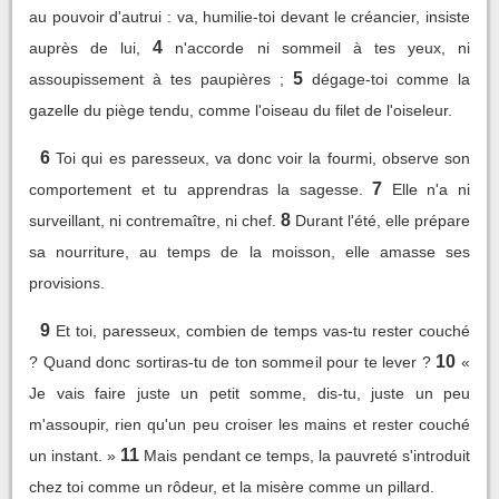
au pouvoir d'autrui : va, humilie-toi devant le créancier, insiste
4
auprès de lui,
n'accorde ni sommeil à tes yeux, ni
5
assoupissement à tes paupières ;
dégage-toi comme la
gazelle du piège tendu, comme l'oiseau du filet de l'oiseleur.
6
Toi qui es paresseux, va donc voir la fourmi, observe son
7
comportement et tu apprendras la sagesse.
Elle n'a ni
8
surveillant, ni contremaître, ni chef.
Durant l'été, elle prépare
sa nourriture, au temps de la moisson, elle amasse ses
provisions.
9
Et toi, paresseux, combien de temps vas-tu rester couché
10
? Quand donc sortiras-tu de ton sommeil pour te lever ?
«
Je vais faire juste un petit somme, dis-tu, juste un peu
m'assoupir, rien qu'un peu croiser les mains et rester couché
11
un instant. »
Mais pendant ce temps, la pauvreté s'introduit
chez toi comme un rôdeur, et la misère comme un pillard.