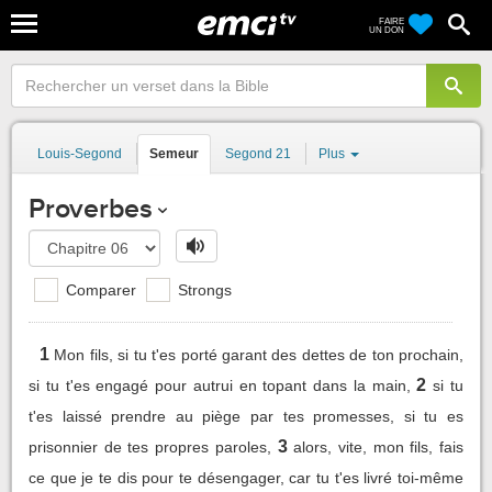
FAIRE
UN DON
Louis-Segond
Semeur
Segond 21
Plus
Proverbes
Comparer
Strongs
1
Mon fils, si tu t'es porté garant des dettes de ton prochain,
2
si tu t'es engagé pour autrui en topant dans la main,
si tu
t'es laissé prendre au piège par tes promesses, si tu es
3
prisonnier de tes propres paroles,
alors, vite, mon fils, fais
ce que je te dis pour te désengager, car tu t'es livré toi-même