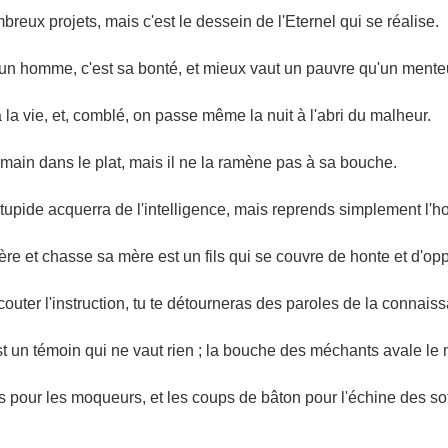
ux projets, mais c'est le dessein de l'Eternel qui se réalise.
un homme, c'est sa bonté, et mieux vaut un pauvre qu'un mente
la vie, et, comblé, on passe même la nuit à l'abri du malheur.
ain dans le plat, mais il ne la ramène pas à sa bouche.
stupide acquerra de l'intelligence, mais reprends simplement l'ho
ère et chasse sa mère est un fils qui se couvre de honte et d'op
écouter l'instruction, tu te détourneras des paroles de la connais
t un témoin qui ne vaut rien ; la bouche des méchants avale le 
s pour les moqueurs, et les coups de bâton pour l'échine des so