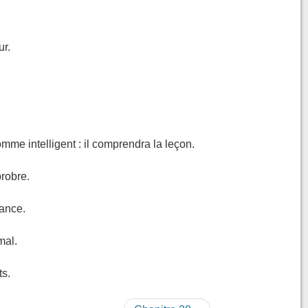
ur.
mme intelligent : il comprendra la leçon.
probre.
sance.
mal.
ts.