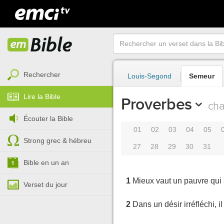
Rechercher
Louis-Segond
Semeur
Lire la Bible
Proverbes
cha
Écouter la Bible
01
02
03
04
05
Strong grec & hébreu
27
28
29
30
31
Bible en un an
1
Mieux vaut un pauvre qui 
Verset du jour
2
Dans un désir irréfléchi, i