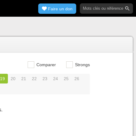
Faire un don
Comparer
Strongs
19
20
21
22
23
24
25
26
s.