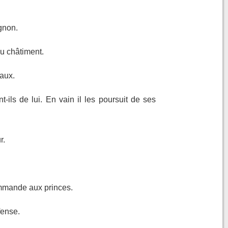
gnon.
u châtiment.
eaux.
-ils de lui. En vain il les poursuit de ses
r.
ommande aux princes.
fense.