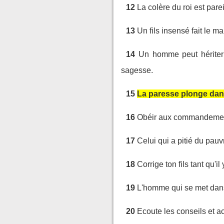
12
La colère du roi est pare
13
Un fils insensé fait le 
14
Un homme peut hériter 
sagesse.
15
La paresse plonge dans l
16
Obéir aux commandements, 
17
Celui qui a pitié du pauvr
18
Corrige ton fils tant qu'i
19
L'homme qui se met dans 
20
Ecoute les conseils et ac