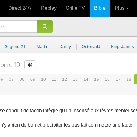
Direct 24/7
Replay
Grille TV
Bible
Plus
Segond 21
Martin
Darby
Ostervald
King-James
pitre 19
06
07
08
09
10
11
12
13
14
15
16
17
18
se conduit de façon intègre qu'un insensé aux lèvres menteuse
l n'y a rien de bon et précipiter les pas fait commettre une faute.