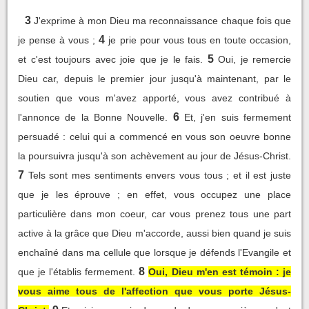
3
J'exprime à mon Dieu ma reconnaissance chaque fois que
4
je pense à vous ;
je prie pour vous tous en toute occasion,
5
et c'est toujours avec joie que je le fais.
Oui, je remercie
Dieu car, depuis le premier jour jusqu'à maintenant, par le
soutien que vous m'avez apporté, vous avez contribué à
6
l'annonce de la Bonne Nouvelle.
Et, j'en suis fermement
persuadé : celui qui a commencé en vous son oeuvre bonne
la poursuivra jusqu'à son achèvement au jour de Jésus-Christ.
7
Tels sont mes sentiments envers vous tous ; et il est juste
que je les éprouve ; en effet, vous occupez une place
particulière dans mon coeur, car vous prenez tous une part
active à la grâce que Dieu m'accorde, aussi bien quand je suis
enchaîné dans ma cellule que lorsque je défends l'Evangile et
8
que je l'établis fermement.
Oui, Dieu m'en est témoin : je
vous aime tous de l'affection que vous porte Jésus-