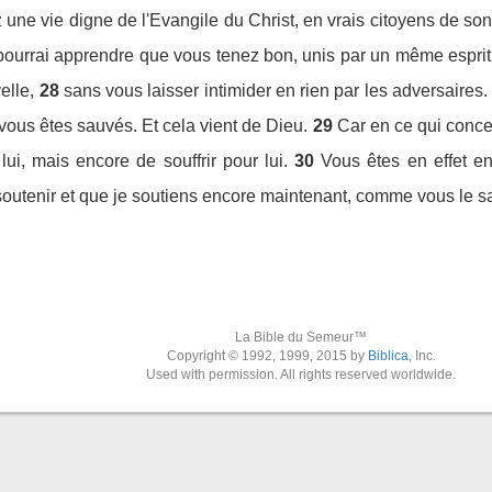
z une vie digne de l'Evangile du Christ, en vrais citoyens de so
e pourrai apprendre que vous tenez bon, unis par un même espri
elle,
28
sans vous laisser intimider en rien par les adversaires. 
 vous êtes sauvés. Et cela vient de Dieu.
29
Car en ce qui conce
ui, mais encore de souffrir pour lui.
30
Vous êtes en effet 
outenir et que je soutiens encore maintenant, comme vous le s
La Bible du Semeur™
Copyright © 1992, 1999, 2015 by
Biblica
, Inc.
Used with permission. All rights reserved worldwide.