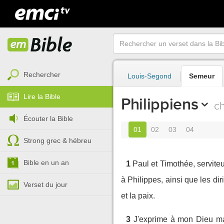
Rechercher
Louis-Segond
Semeur
Lire la Bible
Philippiens
ch
Écouter la Bible
01
02
03
04
Strong grec & hébreu
Bible en un an
1
Paul et Timothée, serviteu
à Philippes, ainsi que les dir
Verset du jour
et la paix.
3
J'exprime à mon Dieu ma