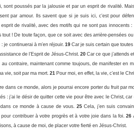
i, sont poussés par la jalousie et par un esprit de rivalité. M
ent par amour. Ils savent que si je suis ici, c'est pour défen
esprit de rivalité, avec des motifs qui ne sont pas innocents :
 tout ! De toute façon, que ce soit avec des arrière-pensées ou 
: je continuerai à m'en réjouir.
19
Car je suis certain que toute
assistance de l'Esprit de Jésus-Christ.
20
Car ce que j'attends e
s, au contraire, maintenant comme toujours, de manifester en 
a vie, soit par ma mort.
21
Pour moi, en effet, la vie, c'est le Chr
vre dans ce monde, alors je pourrai encore porter du fruit par mo
és : j'ai le désir de quitter cette vie pour être avec le Christ, car 
 dans ce monde à cause de vous.
25
Cela, j'en suis convain
our contribuer à votre progrès et à votre joie dans la foi.
26
sons, à cause de moi, de placer votre fierté en Jésus-Christ.