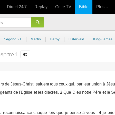
Direct 24/7
Replay
Grille TV
Bible
Plus
Segond 21
Martin
Darby
Ostervald
King-James
apitre 1
rs de Jésus-Christ, saluent tous ceux qui, par leur union à Jésu
igeants de l'Eglise et les diacres.
2
Que Dieu notre Père et le S
 reconnaissance chaque fois que je pense à vous ;
4
je pri