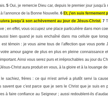
ais.
5
Oui, je remercie Dieu car, depuis le premier jour jusqu'à
 à l'annonce de la Bonne Nouvelle.
6
Et, j'en suis fermement
uivra jusqu'à son achèvement au jour de Jésus-Christ.
7
T
ouve ; en effet, vous occupez une place particulière dans mon coe
ussi bien quand je suis enchaîné dans ma cellule que lorsque
 est témoin : je vous aime tous de l'affection que vous porte J
e votre amour gagne de plus en plus en pleine connaissance et
important. Ainsi vous serez purs et irréprochables au jour du Chr
 Jésus-Christ aura produit en vous, à la gloire et à la louange de
e sachiez, frères : ce qui m'est arrivé a plutôt servi la caus
s savent que c'est parce que je sers le Christ que je suis en p
res à faire confiance au Seigneur ; aussi redoublent-ils d'aud