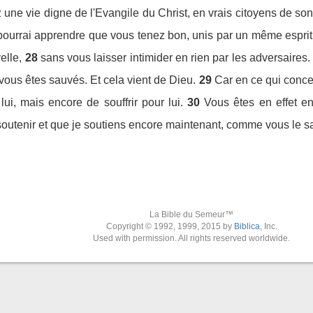
z une vie digne de l'Evangile du Christ, en vrais citoyens de so
e pourrai apprendre que vous tenez bon, unis par un même espri
elle,
28
sans vous laisser intimider en rien par les adversaires. 
 vous êtes sauvés. Et cela vient de Dieu.
29
Car en ce qui conce
ui, mais encore de souffrir pour lui.
30
Vous êtes en effet 
outenir et que je soutiens encore maintenant, comme vous le s
La Bible du Semeur™
Copyright © 1992, 1999, 2015 by
Biblica
, Inc.
Used with permission. All rights reserved worldwide.