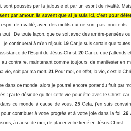
i, sont poussés par la jalousie et par un esprit de rivalité. M
ent par amour. Ils savent que si je suis ici, c'est pour défe
esprit de rivalité, avec des motifs qui ne sont pas innocents :
 tout ! De toute façon, que ce soit avec des arrière-pensées ou 
: je continuerai à m'en réjouir.
19
Car je suis certain que toute
assistance de l'Esprit de Jésus-Christ.
20
Car ce que j'attends e
s, au contraire, maintenant comme toujours, de manifester en 
a vie, soit par ma mort.
21
Pour moi, en effet, la vie, c'est le Chr
vre dans ce monde, alors je pourrai encore porter du fruit par mo
és : j'ai le désir de quitter cette vie pour être avec le Christ, car 
 dans ce monde à cause de vous.
25
Cela, j'en suis convain
our contribuer à votre progrès et à votre joie dans la foi.
26
sons, à cause de moi, de placer votre fierté en Jésus-Christ.