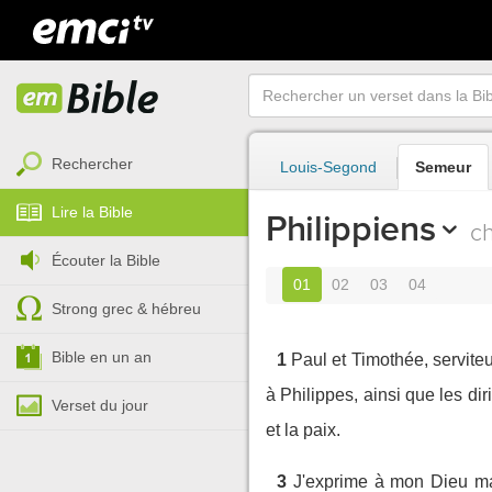
Rechercher
Louis-Segond
Semeur
Lire la Bible
Philippiens
ch
Écouter la Bible
01
02
03
04
Strong grec & hébreu
Bible en un an
1
Paul et Timothée, serviteu
à Philippes, ainsi que les dir
Verset du jour
et la paix.
3
J'exprime à mon Dieu ma