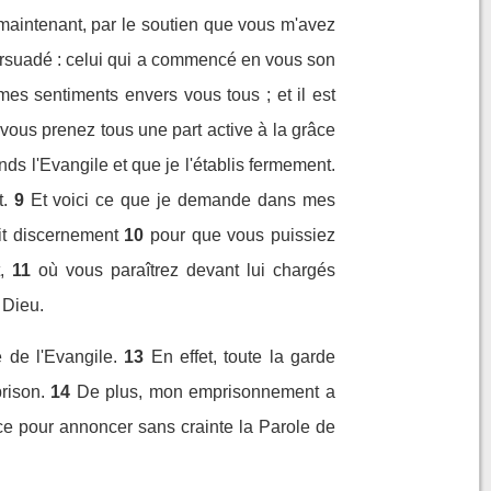
 maintenant, par le soutien que vous m'avez
ersuadé : celui qui a commencé en vous son
mes sentiments envers vous tous ; et il est
 vous prenez tous une part active à la grâce
s l'Evangile et que je l'établis fermement.
.
9
Et voici ce que je demande dans mes
it discernement
10
pour que vous puissiez
,
11
où vous paraîtrez devant lui chargés
 Dieu.
e de l'Evangile.
13
En effet, toute la garde
rison.
14
De plus, mon emprisonnement a
ace pour annoncer sans crainte la Parole de