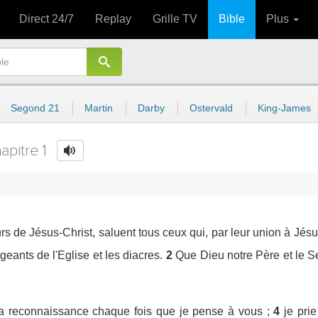
Direct 24/7
Replay
Grille TV
Bible
Plus
Segond 21
Martin
Darby
Ostervald
King-James
apitre 1
rs de Jésus-Christ, saluent tous ceux qui, par leur union à Jésu
igeants de l'Eglise et les diacres.
2
Que Dieu notre Père et le S
 reconnaissance chaque fois que je pense à vous ;
4
je pri