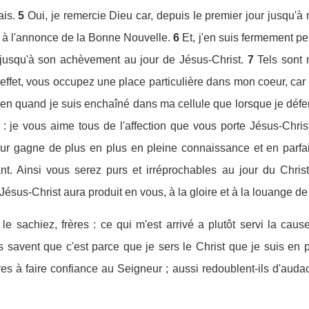
ais.
5
Oui, je remercie Dieu car, depuis le premier jour jusqu'à
 à l'annonce de la Bonne Nouvelle.
6
Et, j'en suis fermement p
jusqu'à son achèvement au jour de Jésus-Christ.
7
Tels sont 
 effet, vous occupez une place particulière dans mon coeur, car
en quand je suis enchaîné dans ma cellule que lorsque je défend
: je vous aime tous de l'affection que vous porte Jésus-Christ
mour gagne de plus en plus en pleine connaissance et en parfa
nt. Ainsi vous serez purs et irréprochables au jour du Christ
 Jésus-Christ aura produit en vous, à la gloire et à la louange de
e sachiez, frères : ce qui m'est arrivé a plutôt servi la caus
s savent que c'est parce que je sers le Christ que je suis en p
res à faire confiance au Seigneur ; aussi redoublent-ils d'aud