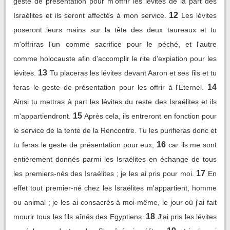
geste de présentation pour m'offrir les lévites de la part des
12
Israélites et ils seront affectés à mon service.
Les lévites
poseront leurs mains sur la tête des deux taureaux et tu
m'offriras l'un comme sacrifice pour le péché, et l'autre
comme holocauste afin d'accomplir le rite d'expiation pour les
13
lévites.
Tu placeras les lévites devant Aaron et ses fils et tu
14
feras le geste de présentation pour les offrir à l'Eternel.
Ainsi tu mettras à part les lévites du reste des Israélites et ils
15
m'appartiendront.
Après cela, ils entreront en fonction pour
le service de la tente de la Rencontre. Tu les purifieras donc et
16
tu feras le geste de présentation pour eux,
car ils me sont
entièrement donnés parmi les Israélites en échange de tous
17
les premiers-nés des Israélites ; je les ai pris pour moi.
En
effet tout premier-né chez les Israélites m'appartient, homme
ou animal ; je les ai consacrés à moi-même, le jour où j'ai fait
18
mourir tous les fils aînés des Egyptiens.
J'ai pris les lévites