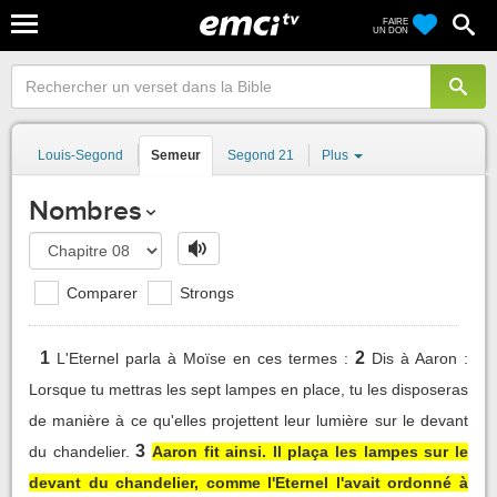
FAIRE
UN DON
Louis-Segond
Semeur
Segond 21
Plus
Nombres
Comparer
Strongs
1
2
L'Eternel parla à Moïse en ces termes :
Dis à Aaron :
Lorsque tu mettras les sept lampes en place, tu les disposeras
de manière à ce qu'elles projettent leur lumière sur le devant
3
du chandelier.
Aaron fit ainsi. Il plaça les lampes sur le
devant du chandelier, comme l'Eternel l'avait ordonné à