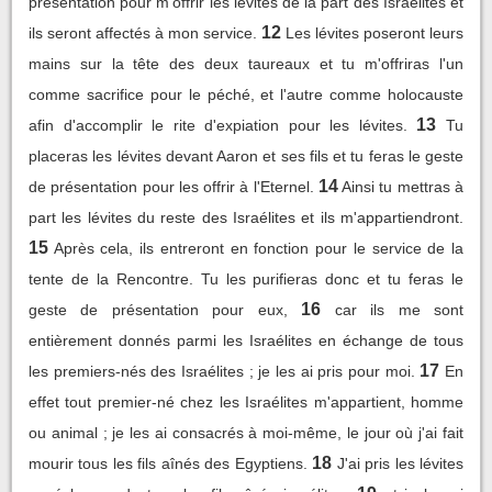
présentation pour m'offrir les lévites de la part des Israélites et
12
ils seront affectés à mon service.
Les lévites poseront leurs
mains sur la tête des deux taureaux et tu m'offriras l'un
comme sacrifice pour le péché, et l'autre comme holocauste
13
afin d'accomplir le rite d'expiation pour les lévites.
Tu
placeras les lévites devant Aaron et ses fils et tu feras le geste
14
de présentation pour les offrir à l'Eternel.
Ainsi tu mettras à
part les lévites du reste des Israélites et ils m'appartiendront.
15
Après cela, ils entreront en fonction pour le service de la
tente de la Rencontre. Tu les purifieras donc et tu feras le
16
geste de présentation pour eux,
car ils me sont
entièrement donnés parmi les Israélites en échange de tous
17
les premiers-nés des Israélites ; je les ai pris pour moi.
En
effet tout premier-né chez les Israélites m'appartient, homme
ou animal ; je les ai consacrés à moi-même, le jour où j'ai fait
18
mourir tous les fils aînés des Egyptiens.
J'ai pris les lévites