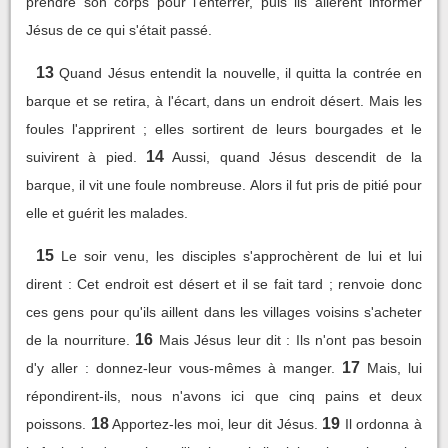
prendre son corps pour l'enterrer, puis ils allèrent informer
Jésus de ce qui s'était passé.
13
Quand Jésus entendit la nouvelle, il quitta la contrée en
barque et se retira, à l'écart, dans un endroit désert. Mais les
foules l'apprirent ; elles sortirent de leurs bourgades et le
14
suivirent à pied.
Aussi, quand Jésus descendit de la
barque, il vit une foule nombreuse. Alors il fut pris de pitié pour
elle et guérit les malades.
15
Le soir venu, les disciples s'approchèrent de lui et lui
dirent : Cet endroit est désert et il se fait tard ; renvoie donc
ces gens pour qu'ils aillent dans les villages voisins s'acheter
16
de la nourriture.
Mais Jésus leur dit : Ils n'ont pas besoin
17
d'y aller : donnez-leur vous-mêmes à manger.
Mais, lui
répondirent-ils, nous n'avons ici que cinq pains et deux
18
19
poissons.
Apportez-les moi, leur dit Jésus.
Il ordonna à