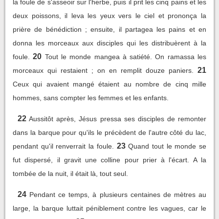
la foule de s'asseoir sur l'herbe, puis il prit les cinq pains et les
deux poissons, il leva les yeux vers le ciel et prononça la
prière de bénédiction ; ensuite, il partagea les pains et en
donna les morceaux aux disciples qui les distribuèrent à la
20
foule.
Tout le monde mangea à satiété. On ramassa les
21
morceaux qui restaient ; on en remplit douze paniers.
Ceux qui avaient mangé étaient au nombre de cinq mille
hommes, sans compter les femmes et les enfants.
22
Aussitôt après, Jésus pressa ses disciples de remonter
dans la barque pour qu'ils le précèdent de l'autre côté du lac,
23
pendant qu'il renverrait la foule.
Quand tout le monde se
fut dispersé, il gravit une colline pour prier à l'écart. A la
tombée de la nuit, il était là, tout seul.
24
Pendant ce temps, à plusieurs centaines de mètres au
large, la barque luttait péniblement contre les vagues, car le