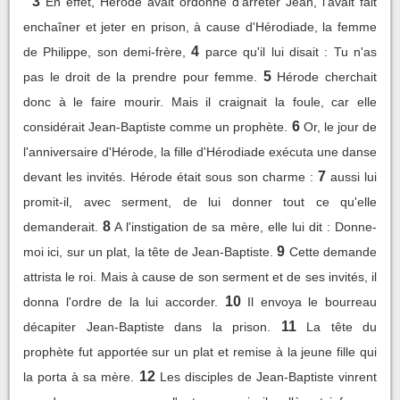
3
En effet, Hérode avait ordonné d'arrêter Jean, l'avait fait
enchaîner et jeter en prison, à cause d'Hérodiade, la femme
4
de Philippe, son demi-frère,
parce qu'il lui disait : Tu n'as
5
pas le droit de la prendre pour femme.
Hérode cherchait
donc à le faire mourir. Mais il craignait la foule, car elle
6
considérait Jean-Baptiste comme un prophète.
Or, le jour de
l'anniversaire d'Hérode, la fille d'Hérodiade exécuta une danse
7
devant les invités. Hérode était sous son charme :
aussi lui
promit-il, avec serment, de lui donner tout ce qu'elle
8
demanderait.
A l'instigation de sa mère, elle lui dit : Donne-
9
moi ici, sur un plat, la tête de Jean-Baptiste.
Cette demande
attrista le roi. Mais à cause de son serment et de ses invités, il
10
donna l'ordre de la lui accorder.
Il envoya le bourreau
11
décapiter Jean-Baptiste dans la prison.
La tête du
prophète fut apportée sur un plat et remise à la jeune fille qui
12
la porta à sa mère.
Les disciples de Jean-Baptiste vinrent