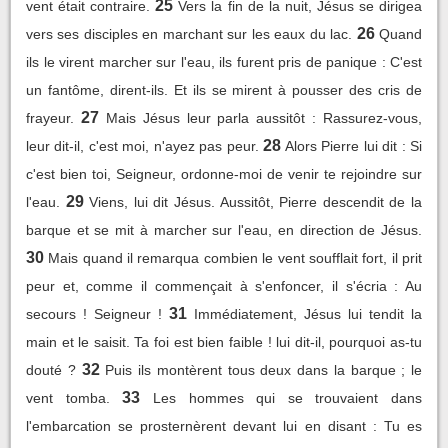
25
vent était contraire.
Vers la fin de la nuit, Jésus se dirigea
26
vers ses disciples en marchant sur les eaux du lac.
Quand
ils le virent marcher sur l'eau, ils furent pris de panique : C'est
un fantôme, dirent-ils. Et ils se mirent à pousser des cris de
27
frayeur.
Mais Jésus leur parla aussitôt : Rassurez-vous,
28
leur dit-il, c'est moi, n'ayez pas peur.
Alors Pierre lui dit : Si
c'est bien toi, Seigneur, ordonne-moi de venir te rejoindre sur
29
l'eau.
Viens, lui dit Jésus. Aussitôt, Pierre descendit de la
barque et se mit à marcher sur l'eau, en direction de Jésus.
30
Mais quand il remarqua combien le vent soufflait fort, il prit
peur et, comme il commençait à s'enfoncer, il s'écria : Au
31
secours ! Seigneur !
Immédiatement, Jésus lui tendit la
main et le saisit. Ta foi est bien faible ! lui dit-il, pourquoi as-tu
32
douté ?
Puis ils montèrent tous deux dans la barque ; le
33
vent tomba.
Les hommes qui se trouvaient dans
l'embarcation se prosternèrent devant lui en disant : Tu es