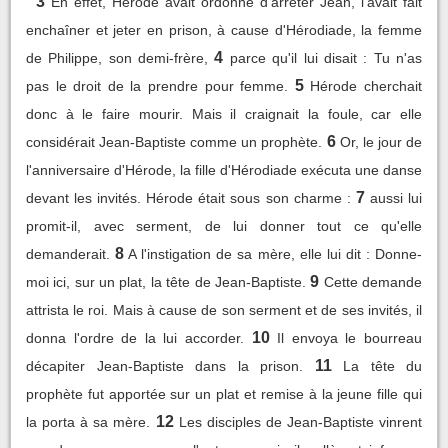
3
En effet, Hérode avait ordonné d'arrêter Jean, l'avait fait
enchaîner et jeter en prison, à cause d'Hérodiade, la femme
4
de Philippe, son demi-frère,
parce qu'il lui disait : Tu n'as
5
pas le droit de la prendre pour femme.
Hérode cherchait
donc à le faire mourir. Mais il craignait la foule, car elle
6
considérait Jean-Baptiste comme un prophète.
Or, le jour de
l'anniversaire d'Hérode, la fille d'Hérodiade exécuta une danse
7
devant les invités. Hérode était sous son charme :
aussi lui
promit-il, avec serment, de lui donner tout ce qu'elle
8
demanderait.
A l'instigation de sa mère, elle lui dit : Donne-
9
moi ici, sur un plat, la tête de Jean-Baptiste.
Cette demande
attrista le roi. Mais à cause de son serment et de ses invités, il
10
donna l'ordre de la lui accorder.
Il envoya le bourreau
11
décapiter Jean-Baptiste dans la prison.
La tête du
prophète fut apportée sur un plat et remise à la jeune fille qui
12
la porta à sa mère.
Les disciples de Jean-Baptiste vinrent