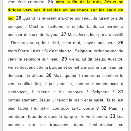
25
vent était contraire.
Vers la fin de la nuit, Jésus se
dirigea vers ses disciples en marchant sur les eaux du
26
lac.
Quand ils le virent marcher sur l'eau, ils furent pris de
panique : C'est un fantôme, dirent-ils. Et ils se mirent à
27
pousser des cris de frayeur.
Mais Jésus leur parla aussitôt
28
: Rassurez-vous, leur dit-il, c'est moi, n'ayez pas peur.
Alors Pierre lui dit : Si c'est bien toi, Seigneur, ordonne-moi de
29
venir te rejoindre sur l'eau.
Viens, lui dit Jésus. Aussitôt,
Pierre descendit de la barque et se mit à marcher sur l'eau, en
30
direction de Jésus.
Mais quand il remarqua combien le
vent soufflait fort, il prit peur et, comme il commençait à
31
s'enfoncer, il s'écria : Au secours ! Seigneur !
Immédiatement, Jésus lui tendit la main et le saisit. Ta foi est
32
bien faible ! lui dit-il, pourquoi as-tu douté ?
Puis ils
33
montèrent tous deux dans la barque ; le vent tomba.
Les
hommes qui se trouvaient dans l'embarcation se