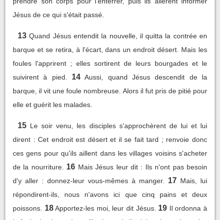
prendre son corps pour l'enterrer, puis ils allèrent informer
Jésus de ce qui s'était passé.
13
Quand Jésus entendit la nouvelle, il quitta la contrée en
barque et se retira, à l'écart, dans un endroit désert. Mais les
foules l'apprirent ; elles sortirent de leurs bourgades et le
14
suivirent à pied.
Aussi, quand Jésus descendit de la
barque, il vit une foule nombreuse. Alors il fut pris de pitié pour
elle et guérit les malades.
15
Le soir venu, les disciples s'approchèrent de lui et lui
dirent : Cet endroit est désert et il se fait tard ; renvoie donc
ces gens pour qu'ils aillent dans les villages voisins s'acheter
16
de la nourriture.
Mais Jésus leur dit : Ils n'ont pas besoin
17
d'y aller : donnez-leur vous-mêmes à manger.
Mais, lui
répondirent-ils, nous n'avons ici que cinq pains et deux
18
19
poissons.
Apportez-les moi, leur dit Jésus.
Il ordonna à