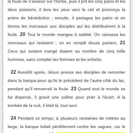
la foule de s'asseoir sur l'herbe, puis il prit les cinq pains et les
deux poissons, il leva les yeux vers le ciel et prononça la
prière de bénédiction ; ensuite, il partagea les pains et en
donna les morceaux aux disciples qui les distribuèrent à la
20
foule.
Tout le monde mangea à satiété. On ramassa les
21
morceaux qui restaient ; on en remplit douze paniers.
Ceux qui avaient mangé étaient au nombre de cinq mille
hommes, sans compter les femmes et les enfants.
22
Aussitôt après, Jésus pressa ses disciples de remonter
dans la barque pour qu'ils le précèdent de l'autre côté du lac,
23
pendant qu'il renverrait la foule.
Quand tout le monde se
fut dispersé, il gravit une colline pour prier à l'écart. A la
tombée de la nuit, il était là, tout seul.
24
Pendant ce temps, à plusieurs centaines de mètres au
large, la barque luttait péniblement contre les vagues, car le