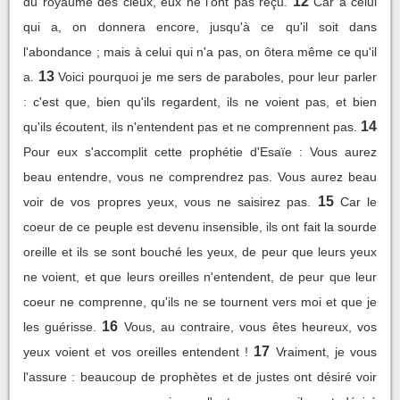
12
du royaume des cieux, eux ne l'ont pas reçu.
Car à celui
qui a, on donnera encore, jusqu'à ce qu'il soit dans
l'abondance ; mais à celui qui n'a pas, on ôtera même ce qu'il
13
a.
Voici pourquoi je me sers de paraboles, pour leur parler
: c'est que, bien qu'ils regardent, ils ne voient pas, et bien
14
qu'ils écoutent, ils n'entendent pas et ne comprennent pas.
Pour eux s'accomplit cette prophétie d'Esaïe : Vous aurez
beau entendre, vous ne comprendrez pas. Vous aurez beau
15
voir de vos propres yeux, vous ne saisirez pas.
Car le
coeur de ce peuple est devenu insensible, ils ont fait la sourde
oreille et ils se sont bouché les yeux, de peur que leurs yeux
ne voient, et que leurs oreilles n'entendent, de peur que leur
coeur ne comprenne, qu'ils ne se tournent vers moi et que je
16
les guérisse.
Vous, au contraire, vous êtes heureux, vos
17
yeux voient et vos oreilles entendent !
Vraiment, je vous
l'assure : beaucoup de prophètes et de justes ont désiré voir