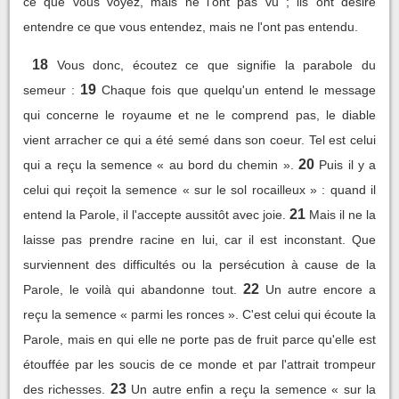
ce que vous voyez, mais ne l'ont pas vu ; ils ont désiré
entendre ce que vous entendez, mais ne l'ont pas entendu.
18
Vous donc, écoutez ce que signifie la parabole du
19
semeur :
Chaque fois que quelqu'un entend le message
qui concerne le royaume et ne le comprend pas, le diable
vient arracher ce qui a été semé dans son coeur. Tel est celui
20
qui a reçu la semence « au bord du chemin ».
Puis il y a
celui qui reçoit la semence « sur le sol rocailleux » : quand il
21
entend la Parole, il l'accepte aussitôt avec joie.
Mais il ne la
laisse pas prendre racine en lui, car il est inconstant. Que
surviennent des difficultés ou la persécution à cause de la
22
Parole, le voilà qui abandonne tout.
Un autre encore a
reçu la semence « parmi les ronces ». C'est celui qui écoute la
Parole, mais en qui elle ne porte pas de fruit parce qu'elle est
étouffée par les soucis de ce monde et par l'attrait trompeur
23
des richesses.
Un autre enfin a reçu la semence « sur la