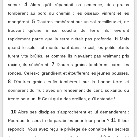
4
semer.
Alors qu'il répandait sa semence, des grains
tombèrent au bord du chemin ; les oiseaux vinrent et les
5
mangèrent.
D'autres tombèrent sur un sol rocailleux et, ne
trouvant qu'une mince couche de terre, ils levèrent
6
rapidement parce que la terre n'était pas profonde.
Mais
quand le soleil fut monté haut dans le ciel, les petits plants
furent vite brûlés, et comme ils n'avaient pas vraiment pris
7
racine, ils séchèrent.
D'autres grains tombèrent parmi les
ronces. Celles-ci grandirent et étouffèrent les jeunes pousses.
8
D'autres grains enfin tombèrent sur la bonne terre et
donnèrent du fruit avec un rendement de cent, soixante, ou
9
trente pour un.
Celui qui a des oreilles, qu'il entende !
10
Alors ses disciples s'approchèrent et lui demandèrent :
11
Pourquoi te sers-tu de paraboles pour leur parler ?
Il leur
répondit : Vous avez reçu le privilège de connaître les secrets