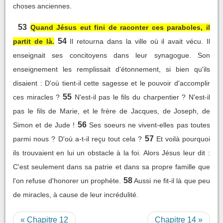
choses anciennes.
53
Quand Jésus eut fini de raconter ces paraboles, il
54
partit de là.
Il retourna dans la ville où il avait vécu. Il
enseignait ses concitoyens dans leur synagogue. Son
enseignement les remplissait d'étonnement, si bien qu'ils
disaient : D'où tient-il cette sagesse et le pouvoir d'accomplir
55
ces miracles ?
N'est-il pas le fils du charpentier ? N'est-il
pas le fils de Marie, et le frère de Jacques, de Joseph, de
56
Simon et de Jude !
Ses soeurs ne vivent-elles pas toutes
57
parmi nous ? D'où a-t-il reçu tout cela ?
Et voilà pourquoi
ils trouvaient en lui un obstacle à la foi. Alors Jésus leur dit :
C'est seulement dans sa patrie et dans sa propre famille que
58
l'on refuse d'honorer un prophète.
Aussi ne fit-il là que peu
de miracles, à cause de leur incrédulité.
« Chapitre 12
Chapitre 14 »