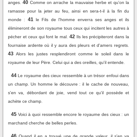
40
anges.
Comme on arrache la mauvaise herbe et qu'on la
ramasse pour la jeter au feu, ainsi en sera-t-il à la fin du
41
monde :
le Fils de l'homme enverra ses anges et ils
élimineront de son royaume tous ceux qui incitent les autres à
42
pécher et ceux qui font le mal.
Ils les précipiteront dans la
fournaise ardente où il y aura des pleurs et d'amers regrets.
43
Alors les justes resplendiront comme le soleil dans le
royaume de leur Père. Celui qui a des oreilles, qu'il entende.
44
Le royaume des cieux ressemble à un trésor enfoui dans
un champ. Un homme le découvre : il le cache de nouveau,
s'en va, débordant de joie, vend tout ce qu'il possède et
achète ce champ.
45
Voici à quoi ressemble encore le royaume des cieux : un
marchand cherche de belles perles.
46
Quand il en a trouvé une de grande valeur, il s'en va