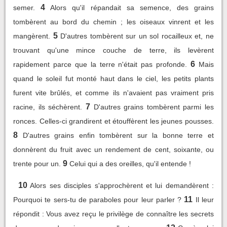
4
semer.
Alors qu'il répandait sa semence, des grains
tombèrent au bord du chemin ; les oiseaux vinrent et les
5
mangèrent.
D'autres tombèrent sur un sol rocailleux et, ne
trouvant qu'une mince couche de terre, ils levèrent
6
rapidement parce que la terre n'était pas profonde.
Mais
quand le soleil fut monté haut dans le ciel, les petits plants
furent vite brûlés, et comme ils n'avaient pas vraiment pris
7
racine, ils séchèrent.
D'autres grains tombèrent parmi les
ronces. Celles-ci grandirent et étouffèrent les jeunes pousses.
8
D'autres grains enfin tombèrent sur la bonne terre et
donnèrent du fruit avec un rendement de cent, soixante, ou
9
trente pour un.
Celui qui a des oreilles, qu'il entende !
10
Alors ses disciples s'approchèrent et lui demandèrent :
11
Pourquoi te sers-tu de paraboles pour leur parler ?
Il leur
répondit : Vous avez reçu le privilège de connaître les secrets