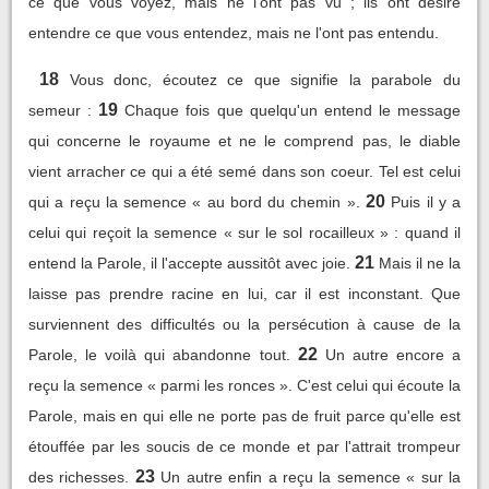
ce que vous voyez, mais ne l'ont pas vu ; ils ont désiré
entendre ce que vous entendez, mais ne l'ont pas entendu.
18
Vous donc, écoutez ce que signifie la parabole du
19
semeur :
Chaque fois que quelqu'un entend le message
qui concerne le royaume et ne le comprend pas, le diable
vient arracher ce qui a été semé dans son coeur. Tel est celui
20
qui a reçu la semence « au bord du chemin ».
Puis il y a
celui qui reçoit la semence « sur le sol rocailleux » : quand il
21
entend la Parole, il l'accepte aussitôt avec joie.
Mais il ne la
laisse pas prendre racine en lui, car il est inconstant. Que
surviennent des difficultés ou la persécution à cause de la
22
Parole, le voilà qui abandonne tout.
Un autre encore a
reçu la semence « parmi les ronces ». C'est celui qui écoute la
Parole, mais en qui elle ne porte pas de fruit parce qu'elle est
étouffée par les soucis de ce monde et par l'attrait trompeur
23
des richesses.
Un autre enfin a reçu la semence « sur la