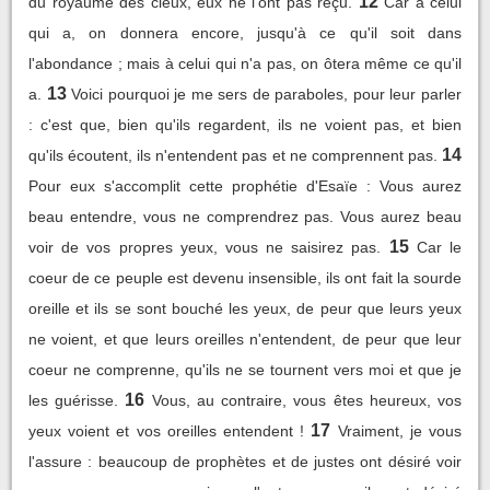
12
du royaume des cieux, eux ne l'ont pas reçu.
Car à celui
qui a, on donnera encore, jusqu'à ce qu'il soit dans
l'abondance ; mais à celui qui n'a pas, on ôtera même ce qu'il
13
a.
Voici pourquoi je me sers de paraboles, pour leur parler
: c'est que, bien qu'ils regardent, ils ne voient pas, et bien
14
qu'ils écoutent, ils n'entendent pas et ne comprennent pas.
Pour eux s'accomplit cette prophétie d'Esaïe : Vous aurez
beau entendre, vous ne comprendrez pas. Vous aurez beau
15
voir de vos propres yeux, vous ne saisirez pas.
Car le
coeur de ce peuple est devenu insensible, ils ont fait la sourde
oreille et ils se sont bouché les yeux, de peur que leurs yeux
ne voient, et que leurs oreilles n'entendent, de peur que leur
coeur ne comprenne, qu'ils ne se tournent vers moi et que je
16
les guérisse.
Vous, au contraire, vous êtes heureux, vos
17
yeux voient et vos oreilles entendent !
Vraiment, je vous
l'assure : beaucoup de prophètes et de justes ont désiré voir