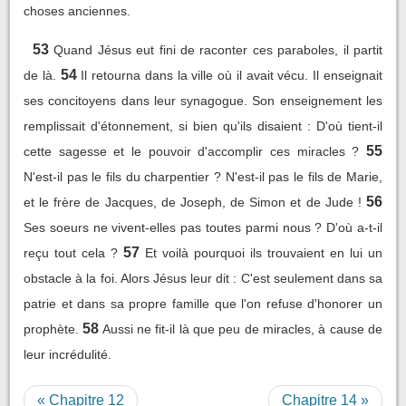
choses anciennes.
53
Quand Jésus eut fini de raconter ces paraboles, il partit
54
de là.
Il retourna dans la ville où il avait vécu. Il enseignait
ses concitoyens dans leur synagogue. Son enseignement les
remplissait d'étonnement, si bien qu'ils disaient : D'où tient-il
55
cette sagesse et le pouvoir d'accomplir ces miracles ?
N'est-il pas le fils du charpentier ? N'est-il pas le fils de Marie,
56
et le frère de Jacques, de Joseph, de Simon et de Jude !
Ses soeurs ne vivent-elles pas toutes parmi nous ? D'où a-t-il
57
reçu tout cela ?
Et voilà pourquoi ils trouvaient en lui un
obstacle à la foi. Alors Jésus leur dit : C'est seulement dans sa
patrie et dans sa propre famille que l'on refuse d'honorer un
58
prophète.
Aussi ne fit-il là que peu de miracles, à cause de
leur incrédulité.
« Chapitre 12
Chapitre 14 »