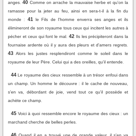
40
anges.
Comme on arrache la mauvaise herbe et qu'on la
ramasse pour la jeter au feu, ainsi en sera-t-il à la fin du
41
monde :
le Fils de l'homme enverra ses anges et ils
élimineront de son royaume tous ceux qui incitent les autres à
42
pécher et ceux qui font le mal.
Ils les précipiteront dans la
fournaise ardente où il y aura des pleurs et d'amers regrets.
43
Alors les justes resplendiront comme le soleil dans le
royaume de leur Père. Celui qui a des oreilles, qu'il entende.
44
Le royaume des cieux ressemble à un trésor enfoui dans
un champ. Un homme le découvre : il le cache de nouveau,
s'en va, débordant de joie, vend tout ce qu'il possède et
achète ce champ.
45
Voici à quoi ressemble encore le royaume des cieux : un
marchand cherche de belles perles.
46
Quand il en a trouvé une de grande valeur, il s'en va