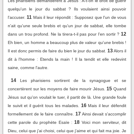
Les pharisiens demandèrent à Jésus : A-t-on le droit de guérir
quelqu'un le jour du sabbat ? Ils voulaient ainsi pouvoir
11
l'accuser.
Mais il leur répondit : Supposez que l'un de vous
n'ait qu'une seule brebis et qu'un jour de sabbat, elle tombe
12
dans un trou profond. Ne la tirera-t-il pas pour l'en sortir ?
Eh bien, un homme a beaucoup plus de valeur qu'une brebis !
13
Il est donc permis de faire du bien le jour du sabbat.
Alors il
dit à l'homme : Etends la main ! Il la tendit et elle redevint
saine, comme l'autre.
14
Les pharisiens sortirent de la synagogue et se
15
concertèrent sur les moyens de faire mourir Jésus.
Quand
Jésus sut qu'on voulait le tuer, il partit de là. Une grande foule
16
le suivit et il guérit tous les malades.
Mais il leur défendit
17
formellement de le faire connaître.
Ainsi devait s'accomplir
18
cette parole du prophète Esaïe :
Voici mon serviteur, dit
Dieu, celui que j'ai choisi, celui que j'aime et qui fait ma joie. Je