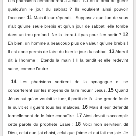
Les pharisiens demandèrent à Jésus : A-t-on le droit de guérir
quelqu'un le jour du sabbat ? Ils voulaient ainsi pouvoir
11
l'accuser.
Mais il leur répondit : Supposez que l'un de vous
n'ait qu'une seule brebis et qu'un jour de sabbat, elle tombe
12
dans un trou profond. Ne la tirera-t-il pas pour l'en sortir ?
Eh bien, un homme a beaucoup plus de valeur qu'une brebis !
13
Il est donc permis de faire du bien le jour du sabbat.
Alors il
dit à l'homme : Etends la main ! Il la tendit et elle redevint
saine, comme l'autre.
14
Les pharisiens sortirent de la synagogue et se
15
concertèrent sur les moyens de faire mourir Jésus.
Quand
Jésus sut qu'on voulait le tuer, il partit de là. Une grande foule
16
le suivit et il guérit tous les malades.
Mais il leur défendit
17
formellement de le faire connaître.
Ainsi devait s'accomplir
18
cette parole du prophète Esaïe :
Voici mon serviteur, dit
Dieu, celui que j'ai choisi, celui que j'aime et qui fait ma joie. Je