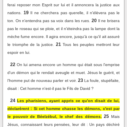
ferai reposer mon Esprit sur lui et il annoncera la justice aux
19
nations.
Il ne cherchera pas querelle, il n'élèvera pas le
20
ton. On n'entendra pas sa voix dans les rues.
Il ne brisera
pas le roseau qui se ploie, et il n'éteindra pas la lampe dont la
mèche fume encore. Il agira encore, jusqu'à ce qu'il ait assuré
21
le triomphe de la justice.
Tous les peuples mettront leur
espoir en lui.
22
On lui amena encore un homme qui était sous l'emprise
d'un démon qui le rendait aveugle et muet. Jésus le guérit, et
23
l'homme put de nouveau parler et voir.
La foule, stupéfaite,
disait : Cet homme n'est-il pas le Fils de David ?
24
Les pharisiens, ayant appris ce qu'on disait de lui,
déclarèrent : Si cet homme chasse les démons, c'est par
25
le pouvoir de Béelzébul, le chef des démons.
Mais
Jésus, connaissant leurs pensées, leur dit : Un pays déchiré