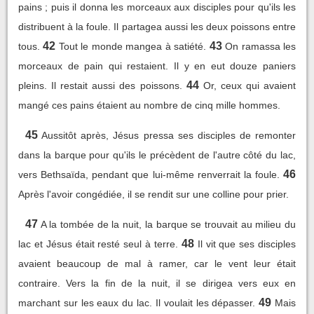
pains ; puis il donna les morceaux aux disciples pour qu'ils les
distribuent à la foule. Il partagea aussi les deux poissons entre
42
43
tous.
Tout le monde mangea à satiété.
On ramassa les
morceaux de pain qui restaient. Il y en eut douze paniers
44
pleins. Il restait aussi des poissons.
Or, ceux qui avaient
mangé ces pains étaient au nombre de cinq mille hommes.
45
Aussitôt après, Jésus pressa ses disciples de remonter
dans la barque pour qu'ils le précèdent de l'autre côté du lac,
46
vers Bethsaïda, pendant que lui-même renverrait la foule.
Après l'avoir congédiée, il se rendit sur une colline pour prier.
47
A la tombée de la nuit, la barque se trouvait au milieu du
48
lac et Jésus était resté seul à terre.
Il vit que ses disciples
avaient beaucoup de mal à ramer, car le vent leur était
contraire. Vers la fin de la nuit, il se dirigea vers eux en
49
marchant sur les eaux du lac. Il voulait les dépasser.
Mais