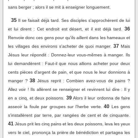
sans berger ; alors il se mit à enseigner longuement.
35
Il se faisait déjà tard. Ses disciples s'approchèrent de lui
36
et lui dirent : Cet endroit est désert, et il est déjà tard.
Renvoie donc ces gens pour qu'ils aillent dans les hameaux et
37
les villages des environs s'acheter de quoi manger.
Mais
Jésus leur répondit : Donnez-leur vous-mêmes à manger. Ils
lui demandèrent : Faut-il que nous allions acheter pour deux
cents pièces d'argent de pain, et que nous le leur donnions à
38
manger ?
Jésus reprit : Combien avez-vous de pains ?
Allez voir ! Ils allèrent se renseigner et revinrent lui dire : Il y
39
en a cinq, et deux poissons.
Alors il leur ordonna de faire
40
asseoir la foule par groupes sur l'herbe verte.
Les gens
s'installèrent par terre, par rangées de cent et de cinquante.
41
Jésus prit les cinq pains et les deux poissons, leva les yeux
vers le ciel, prononça la prière de bénédiction et partagea les