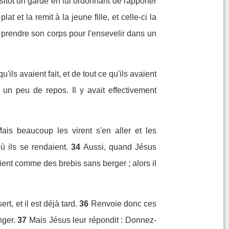
itôt un garde en lui ordonnant de rapporter
plat et la remit à la jeune fille, et celle-ci la
t prendre son corps pour l'ensevelir dans un
'ils avaient fait, et de tout ce qu'ils avaient
 un peu de repos. Il y avait effectivement
ais beaucoup les virent s'en aller et les
ù ils se rendaient.
34
Aussi, quand Jésus
taient comme des brebis sans berger ; alors il
rt, et il est déjà tard.
36
Renvoie donc ces
nger.
37
Mais Jésus leur répondit : Donnez-