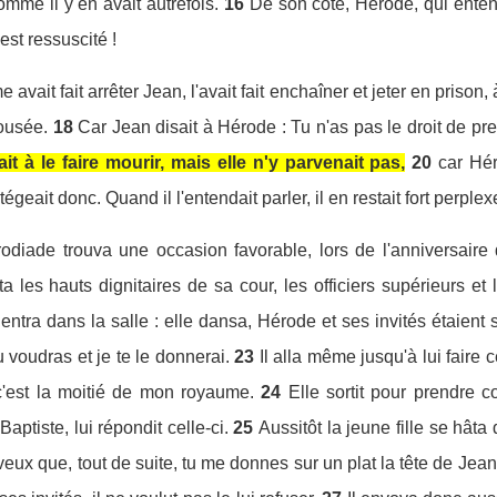
mme il y en avait autrefois.
16
De son côté, Hérode, qui entenda
 est ressuscité !
 avait fait arrêter Jean, l'avait fait enchaîner et jeter en priso
pousée.
18
Car Jean disait à Hérode : Tu n'as pas le droit de pr
it à le faire mourir, mais elle n'y parvenait pas,
20
car Hér
tégeait donc. Quand il l'entendait parler, il en restait fort perplexe
diade trouva une occasion favorable, lors de l'anniversaire 
ita les hauts dignitaires de sa cour, les officiers supérieurs et
 entra dans la salle : elle dansa, Hérode et ses invités étaient 
 voudras et je te le donnerai.
23
Il alla même jusqu'à lui faire
c'est la moitié de mon royaume.
24
Elle sortit pour prendre 
ptiste, lui répondit celle-ci.
25
Aussitôt la jeune fille se hâta
eux que, tout de suite, tu me donnes sur un plat la tête de Jean