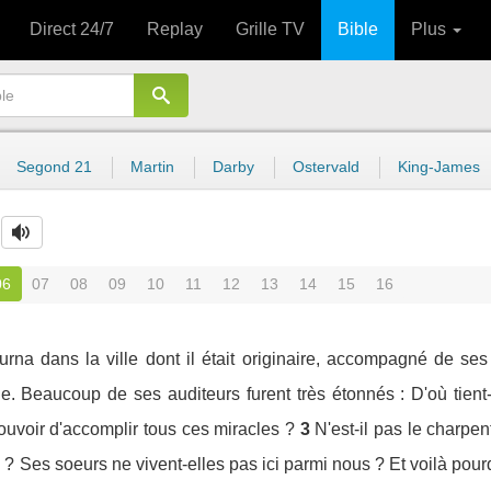
Direct 24/7
Replay
Grille TV
Bible
Plus
Segond 21
Martin
Darby
Ostervald
King-James
06
07
08
09
10
11
12
13
14
15
16
ourna dans la ville dont il était originaire, accompagné de ses 
 Beaucoup de ses auditeurs furent très étonnés : D'où tient-il
ouvoir d'accomplir tous ces miracles ?
3
N'est-il pas le charpent
 Ses soeurs ne vivent-elles pas ici parmi nous ? Et voilà pourquo