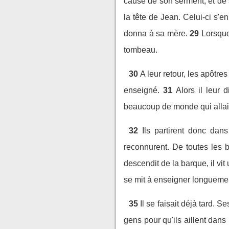
cause de son serment, et de se
la tête de Jean. Celui-ci s'e
donna à sa mère.
29
Lorsque
tombeau.
30
A leur retour, les apôtres
enseigné.
31
Alors il leur 
beaucoup de monde qui allait
32
Ils partirent donc dans
reconnurent. De toutes les b
descendit de la barque, il vit
se mit à enseigner longueme
35
Il se faisait déjà tard. Se
gens pour qu'ils aillent dan