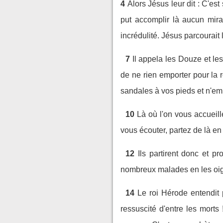
4
Alors Jésus leur dit : C'es
put accomplir là aucun mira
incrédulité. Jésus parcourait
7
Il appela les Douze et le
de ne rien emporter pour la ro
sandales à vos pieds et n'em
10
Là où l'on vous accueill
vous écouter, partez de là e
12
Ils partirent donc et pr
nombreux malades en les oig
14
Le roi Hérode entendit 
ressuscité d'entre les morts 