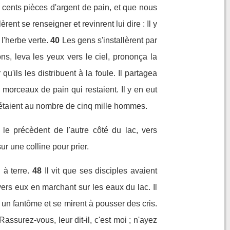
 cents pièces d'argent de pain, et que nous
rent se renseigner et revinrent lui dire : Il y
 l'herbe verte.
40
Les gens s'installèrent par
ns, leva les yeux vers le ciel, prononça la
'ils les distribuent à la foule. Il partagea
morceaux de pain qui restaient. Il y en eut
étaient au nombre de cinq mille hommes.
le précèdent de l'autre côté du lac, vers
sur une colline pour prier.
 à terre.
48
Il vit que ses disciples avaient
 vers eux en marchant sur les eaux du lac. Il
it un fantôme et se mirent à pousser des cris.
 Rassurez-vous, leur dit-il, c'est moi ; n'ayez