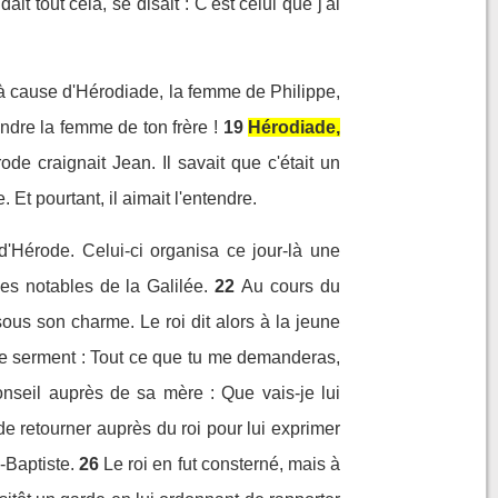
it tout cela, se disait : C'est celui que j'ai
n, à cause d'Hérodiade, la femme de Philippe,
endre la femme de ton frère !
19
Hérodiade,
ode craignait Jean. Il savait que c'était un
. Et pourtant, il aimait l'entendre.
d'Hérode. Celui-ci organisa ce jour-là une
 les notables de la Galilée.
22
Au cours du
sous son charme. Le roi dit alors à la jeune
 ce serment : Tout ce que tu me demanderas,
conseil auprès de sa mère : Que vais-je lui
 de retourner auprès du roi pour lui exprimer
-Baptiste.
26
Le roi en fut consterné, mais à