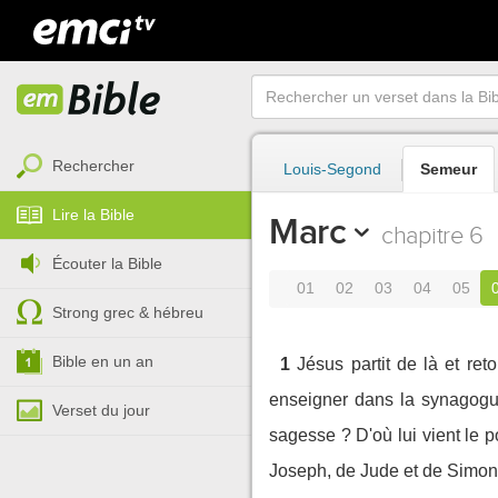
Rechercher
Louis-Segond
Semeur
Lire la Bible
Marc
chapitre 6
Écouter la Bible
01
02
03
04
05
Strong grec & hébreu
Bible en un an
1
Jésus partit de là et ret
enseigner dans la synagogue.
Verset du jour
sagesse ? D'où lui vient le p
Joseph, de Jude et de Simon ?