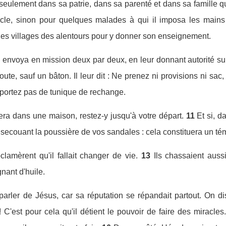
t seulement dans sa patrie, dans sa parenté et dans sa famille q
cle, sinon pour quelques malades à qui il imposa les mains e
 les villages des alentours pour y donner son enseignement.
s envoya en mission deux par deux, en leur donnant autorité sur
ute, sauf un bâton. Il leur dit : Ne prenez ni provisions ni sac,
portez pas de tunique de rechange.
era dans une maison, restez-y jusqu'à votre départ.
11
Et si, d
n secouant la poussière de vos sandales : cela constituera un t
oclamèrent qu'il fallait changer de vie.
13
Ils chassaient aus
nant d'huile.
parler de Jésus, car sa réputation se répandait partout. On di
! C'est pour cela qu'il détient le pouvoir de faire des miracles.