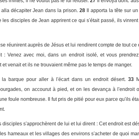
s invités, il ne voulut pas le lui refuser.
27
Il envoya donc auss
n alla décapiter Jean dans la prison.
28
Il apporta la tête sur un 
 les disciples de Jean apprirent ce qui s'était passé, ils vinren
 se réunirent auprès de Jésus et lui rendirent compte de tout ce qu
dit : Venez avec moi, dans un endroit isolé, et vous prendrez
 et venait et ils ne trouvaient même pas le temps de manger.
 la barque pour aller à l'écart dans un endroit désert.
33
M
ourgades, on accourut à pied, et on les devança à l'endroit o
 une foule nombreuse. Il fut pris de pitié pour eux parce qu'ils é
nt.
s disciples s'approchèrent de lui et lui dirent : Cet endroit est dése
s les hameaux et les villages des environs s'acheter de quoi ma