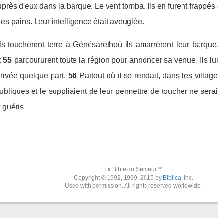
uprès d'eux dans la barque. Le vent tomba. Ils en furent frappés 
des pains. Leur intelligence était aveuglée.
ls touchèrent terre à Génésarethoù ils amarrèrent leur barque
t
55
parcoururent toute la région pour annoncer sa venue. Ils l
rrivée quelque part.
56
Partout où il se rendait, dans les villag
ubliques et le suppliaient de leur permettre de toucher ne sera
 guéris.
La Bible du Semeur™
Copyright © 1992, 1999, 2015 by
Biblica
, Inc.
Used with permission. All rights reserved worldwide.