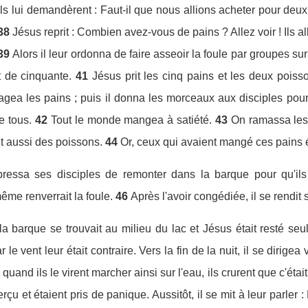
s lui demandèrent : Faut-il que nous allions acheter pour deux
38
Jésus reprit : Combien avez-vous de pains ? Allez voir ! Ils allè
39
Alors il leur ordonna de faire asseoir la foule par groupes sur
t de cinquante.
41
Jésus prit les cinq pains et les deux poisso
agea les pains ; puis il donna les morceaux aux disciples pour qu
e tous.
42
Tout le monde mangea à satiété.
43
On ramassa les 
it aussi des poissons.
44
Or, ceux qui avaient mangé ces pains 
pressa ses disciples de remonter dans la barque pour qu'ils 
ême renverrait la foule.
46
Après l'avoir congédiée, il se rendit 
la barque se trouvait au milieu du lac et Jésus était resté seul
e vent leur était contraire. Vers la fin de la nuit, il se dirigea
quand ils le virent marcher ainsi sur l'eau, ils crurent que c'éta
erçu et étaient pris de panique. Aussitôt, il se mit à leur parler :