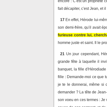
encore : C'est un prophète co
fait décapiter, c'est Jean, et il
17
En effet, Hérode lui-même
son demi-frère, qu'il avait é
furieuse contre lui, chercha
homme juste et saint. Il le pro
21
Un jour cependant, Héro
grande fête à laquelle il inv
banquet, la fille d'Hérodiade
fille : Demande-moi ce que tu
je te le donnerai, même si 
demander ? La tête de Jean-Ba
son voeu en ces termes : Je v