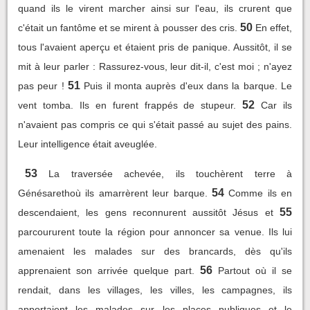
quand ils le virent marcher ainsi sur l'eau, ils crurent que
50
c'était un fantôme et se mirent à pousser des cris.
En effet,
tous l'avaient aperçu et étaient pris de panique. Aussitôt, il se
mit à leur parler : Rassurez-vous, leur dit-il, c'est moi ; n'ayez
51
pas peur !
Puis il monta auprès d'eux dans la barque. Le
52
vent tomba. Ils en furent frappés de stupeur.
Car ils
n'avaient pas compris ce qui s'était passé au sujet des pains.
Leur intelligence était aveuglée.
53
La traversée achevée, ils touchèrent terre à
54
Génésarethoù ils amarrèrent leur barque.
Comme ils en
55
descendaient, les gens reconnurent aussitôt Jésus et
parcoururent toute la région pour annoncer sa venue. Ils lui
amenaient les malades sur des brancards, dès qu'ils
56
apprenaient son arrivée quelque part.
Partout où il se
rendait, dans les villages, les villes, les campagnes, ils
apportaient les malades sur les places publiques et le