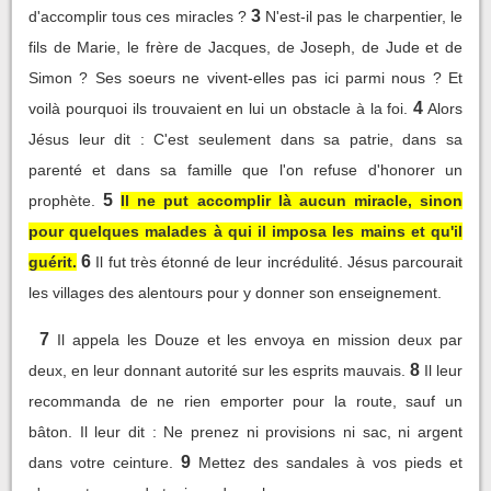
3
d'accomplir tous ces miracles ?
N'est-il pas le charpentier, le
fils de Marie, le frère de Jacques, de Joseph, de Jude et de
Simon ? Ses soeurs ne vivent-elles pas ici parmi nous ? Et
4
voilà pourquoi ils trouvaient en lui un obstacle à la foi.
Alors
Jésus leur dit : C'est seulement dans sa patrie, dans sa
parenté et dans sa famille que l'on refuse d'honorer un
5
prophète.
Il ne put accomplir là aucun miracle, sinon
pour quelques malades à qui il imposa les mains et qu'il
6
guérit.
Il fut très étonné de leur incrédulité. Jésus parcourait
les villages des alentours pour y donner son enseignement.
7
Il appela les Douze et les envoya en mission deux par
8
deux, en leur donnant autorité sur les esprits mauvais.
Il leur
recommanda de ne rien emporter pour la route, sauf un
bâton. Il leur dit : Ne prenez ni provisions ni sac, ni argent
9
dans votre ceinture.
Mettez des sandales à vos pieds et