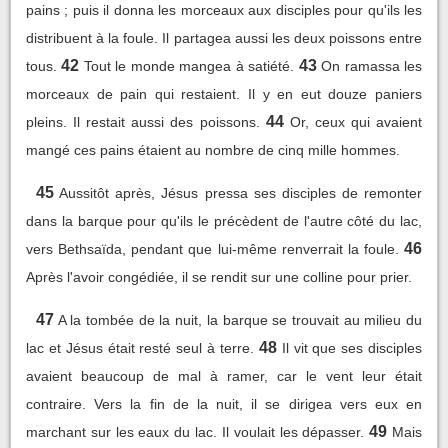
pains ; puis il donna les morceaux aux disciples pour qu'ils les
distribuent à la foule. Il partagea aussi les deux poissons entre
42
43
tous.
Tout le monde mangea à satiété.
On ramassa les
morceaux de pain qui restaient. Il y en eut douze paniers
44
pleins. Il restait aussi des poissons.
Or, ceux qui avaient
mangé ces pains étaient au nombre de cinq mille hommes.
45
Aussitôt après, Jésus pressa ses disciples de remonter
dans la barque pour qu'ils le précèdent de l'autre côté du lac,
46
vers Bethsaïda, pendant que lui-même renverrait la foule.
Après l'avoir congédiée, il se rendit sur une colline pour prier.
47
A la tombée de la nuit, la barque se trouvait au milieu du
48
lac et Jésus était resté seul à terre.
Il vit que ses disciples
avaient beaucoup de mal à ramer, car le vent leur était
contraire. Vers la fin de la nuit, il se dirigea vers eux en
49
marchant sur les eaux du lac. Il voulait les dépasser.
Mais