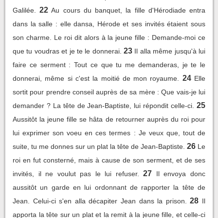
22
Galilée.
Au cours du banquet, la fille d'Hérodiade entra
dans la salle : elle dansa, Hérode et ses invités étaient sous
son charme. Le roi dit alors à la jeune fille : Demande-moi ce
23
que tu voudras et je te le donnerai.
Il alla même jusqu'à lui
faire ce serment : Tout ce que tu me demanderas, je te le
24
donnerai, même si c'est la moitié de mon royaume.
Elle
sortit pour prendre conseil auprès de sa mère : Que vais-je lui
25
demander ? La tête de Jean-Baptiste, lui répondit celle-ci.
Aussitôt la jeune fille se hâta de retourner auprès du roi pour
lui exprimer son voeu en ces termes : Je veux que, tout de
26
suite, tu me donnes sur un plat la tête de Jean-Baptiste.
Le
roi en fut consterné, mais à cause de son serment, et de ses
27
invités, il ne voulut pas le lui refuser.
Il envoya donc
aussitôt un garde en lui ordonnant de rapporter la tête de
28
Jean. Celui-ci s'en alla décapiter Jean dans la prison.
Il
apporta la tête sur un plat et la remit à la jeune fille, et celle-ci