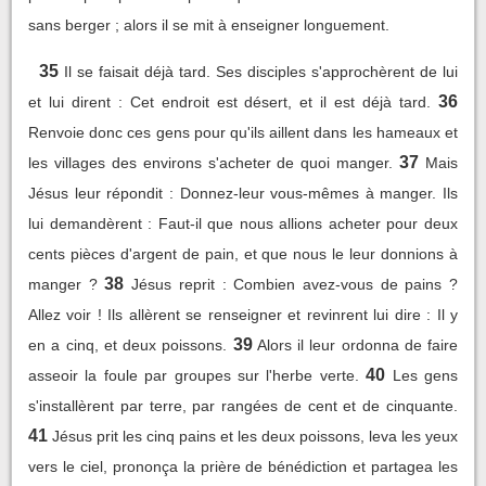
sans berger ; alors il se mit à enseigner longuement.
35
Il se faisait déjà tard. Ses disciples s'approchèrent de lui
36
et lui dirent : Cet endroit est désert, et il est déjà tard.
Renvoie donc ces gens pour qu'ils aillent dans les hameaux et
37
les villages des environs s'acheter de quoi manger.
Mais
Jésus leur répondit : Donnez-leur vous-mêmes à manger. Ils
lui demandèrent : Faut-il que nous allions acheter pour deux
cents pièces d'argent de pain, et que nous le leur donnions à
38
manger ?
Jésus reprit : Combien avez-vous de pains ?
Allez voir ! Ils allèrent se renseigner et revinrent lui dire : Il y
39
en a cinq, et deux poissons.
Alors il leur ordonna de faire
40
asseoir la foule par groupes sur l'herbe verte.
Les gens
s'installèrent par terre, par rangées de cent et de cinquante.
41
Jésus prit les cinq pains et les deux poissons, leva les yeux
vers le ciel, prononça la prière de bénédiction et partagea les